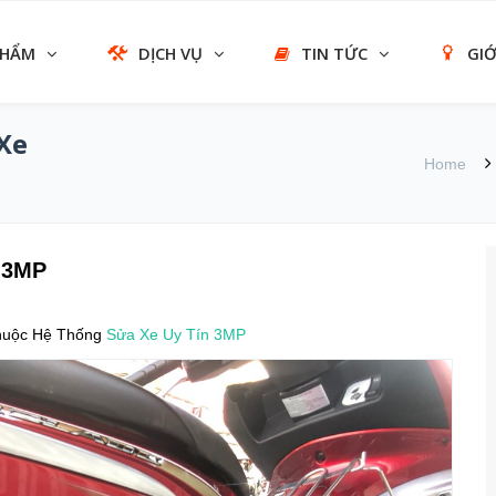
PHẨM
DỊCH VỤ
TIN TỨC
GIỚ
 Xe
Home
 3MP
huộc Hệ Thống
Sửa Xe Uy Tín
3MP