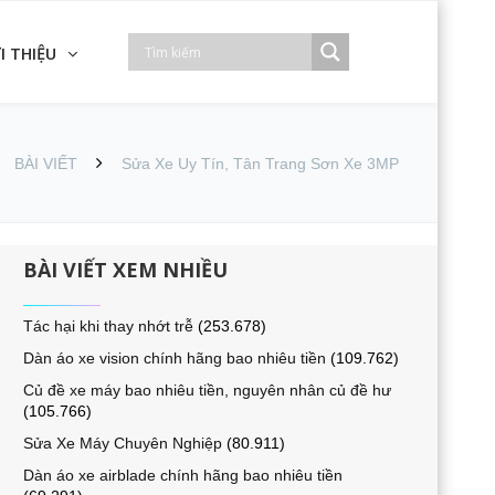
I THIỆU
BÀI VIẾT
Sửa Xe Uy Tín, Tân Trang Sơn Xe 3MP
BÀI VIẾT XEM NHIỀU
Tác hại khi thay nhớt trễ
(253.678)
Dàn áo xe vision chính hãng bao nhiêu tiền
(109.762)
Củ đề xe máy bao nhiêu tiền, nguyên nhân củ đề hư
(105.766)
Sửa Xe Máy Chuyên Nghiệp
(80.911)
Dàn áo xe airblade chính hãng bao nhiêu tiền