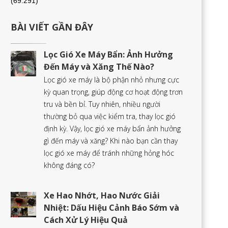
(69.291)
BÀI VIẾT GẦN ĐÂY
Lọc Gió Xe Máy Bẩn: Ảnh Hưởng
Đến Máy và Xăng Thế Nào?
Lọc gió xe máy là bộ phận nhỏ nhưng cực
kỳ quan trọng, giúp động cơ hoạt động trơn
tru và bền bỉ. Tuy nhiên, nhiều người
thường bỏ qua việc kiểm tra, thay lọc gió
định kỳ. Vậy, lọc gió xe máy bẩn ảnh hưởng
gì đến máy và xăng? Khi nào bạn cần thay
lọc gió xe máy để tránh những hỏng hóc
không đáng có?
Xe Hao Nhớt, Hao Nước Giải
Nhiệt: Dấu Hiệu Cảnh Báo Sớm và
Cách Xử Lý Hiệu Quả