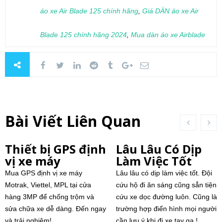
áo xe Air Blade 125 chính hãng
,
Giá DÀN áo xe Air
Blade 125 chính hãng 2024
,
Mua dàn áo xe Airblade
Bài Viết Liên Quan
Thiết bị GPS định
Lâu Lâu Có Dịp
vị xe máy
Làm Việc Tốt
Mua GPS định vị xe máy
Lâu lâu có dịp làm việc tốt. Đội
Motrak, Viettel, MPL tại cửa
cứu hộ đi ăn sáng cũng sẳn tiện
hàng 3MP để chống trộm và
cứu xe dọc đường luôn. Cũng là
sửa chữa xe dễ dàng. Đến ngay
trường hợp điển hình mọi người
và trải nghiệm!
cần lưu ý khi đi xe tay ga !