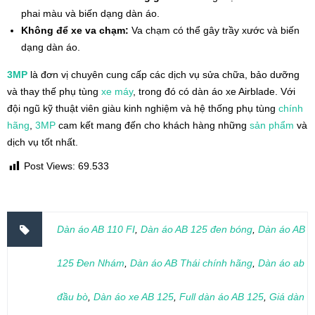
phai màu và biến dạng dàn áo.
Không để xe va chạm:
Va chạm có thể gây trầy xước và biến
dạng dàn áo.
3MP
là đơn vị chuyên cung cấp các dịch vụ sửa chữa, bảo dưỡng
và thay thế phụ tùng
xe máy
, trong đó có dàn áo xe Airblade. Với
đội ngũ kỹ thuật viên giàu kinh nghiệm và hệ thống phụ tùng
chính
hãng
,
3MP
cam kết mang đến cho khách hàng những
sản phẩm
và
dịch vụ tốt nhất.
Post Views:
69.533
Dàn áo AB 110 FI
,
Dàn áo AB 125 đen bóng
,
Dàn áo AB
125 Đen Nhám
,
Dàn áo AB Thái chính hãng
,
Dàn áo ab
đầu bò
,
Dàn áo xe AB 125
,
Full dàn áo AB 125
,
Giá dàn