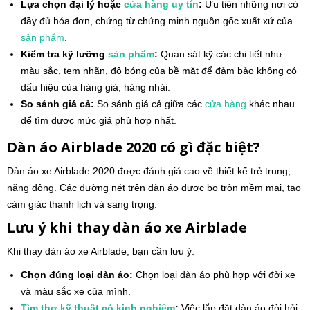
Lựa chọn đại lý hoặc
cửa hàng
uy tín
:
Ưu tiên những nơi có
đầy đủ hóa đơn, chứng từ chứng minh nguồn gốc xuất xứ của
sản phẩm
.
Kiểm tra kỹ lưỡng
sản phẩm
:
Quan sát kỹ các chi tiết như
màu sắc, tem nhãn, độ bóng của bề mặt để đảm bảo không có
dấu hiệu của hàng giả, hàng nhái.
So sánh giá cả:
So sánh giá cả giữa các
cửa hàng
khác nhau
để tìm được mức giá phù hợp nhất.
Dàn áo Airblade 2020 có gì đặc biệt?
Dàn áo xe Airblade 2020 được đánh giá cao về thiết kế trẻ trung,
năng động. Các đường nét trên dàn áo được bo tròn mềm mại, tạo
cảm giác thanh lịch và sang trọng.
Lưu ý khi thay dàn áo xe Airblade
Khi thay dàn áo xe Airblade, bạn cần lưu ý:
Chọn đúng loại dàn áo:
Chọn loại dàn áo phù hợp với đời xe
và màu sắc xe của mình.
Tìm thợ kỹ thuật có kinh nghiệm
:
Việc lắp đặt dàn áo đòi hỏi