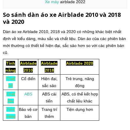
Xe máy
airblade 2022
So sánh dàn áo xe Airblade 2010 và 2018
và 2020
Dàn áo xe Airblade 2010, 2018 và 2020 có những khác biệt nhất
định về kiểu dáng, màu sắc và chất liệu. Dàn áo của các phiên bản
mới thường có thiết kế hiện đại, sắc sảo hơn so với các phiên bản
cũ.
Tính
Airblade
Airblade
Airblade 2020
năng
2010
2018
Thiết
Cổ điển
Hiện đại,
Trẻ trung, năng
kế
sắc sảo
động
Chất
ABS
ABS cải
ABS, có thể kết hợp
liệu
tiến
chất liệu khác
Tính
Bảo vệ cơ
Trang trí
Tiện dụng hơn
năng
bản
thêm