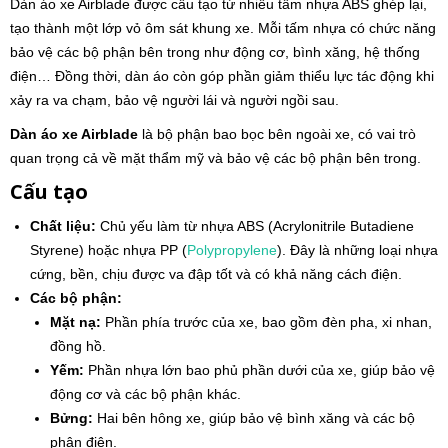
Dàn áo xe Airblade được cấu tạo từ nhiều tấm nhựa ABS ghép lại,
tạo thành một lớp vỏ ôm sát khung xe. Mỗi tấm nhựa có chức năng
bảo vệ các bộ phận bên trong như động cơ, bình xăng, hệ thống
điện… Đồng thời, dàn áo còn góp phần giảm thiểu lực tác động khi
xảy ra va chạm, bảo vệ người lái và người ngồi sau.
Dàn áo xe Airblade
là bộ phận bao bọc bên ngoài xe, có vai trò
quan trọng cả về mặt thẩm mỹ và bảo vệ các bộ phận bên trong.
Cấu tạo
Chất liệu:
Chủ yếu làm từ nhựa ABS (Acrylonitrile Butadiene
Styrene) hoặc nhựa PP (
Polypropylene
). Đây là những loại nhựa
cứng, bền, chịu được va đập tốt và có khả năng cách điện.
Các bộ phận:
Mặt nạ:
Phần phía trước của xe, bao gồm đèn pha, xi nhan,
đồng hồ.
Yếm:
Phần nhựa lớn bao phủ phần dưới của xe, giúp bảo vệ
động cơ và các bộ phận khác.
Bửng:
Hai bên hông xe, giúp bảo vệ bình xăng và các bộ
phận điện.