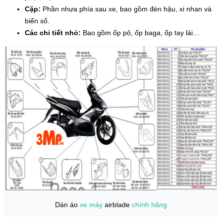
Cặp:
Phần nhựa phía sau xe, bao gồm đèn hậu, xi nhan và
biển số.
Các chi tiết nhỏ:
Bao gồm ốp pô, ốp baga, ốp tay lái…
Dàn áo
xe máy
airblade
chính hãng