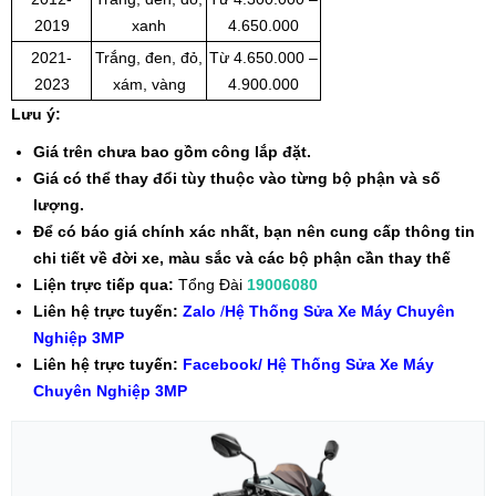
2019
xanh
4.650.000
2021-
Trắng, đen, đỏ,
Từ 4.
6
50.000 –
2023
xám, vàng
4.900.000
Lưu ý:
Giá trên chưa bao gồm công lắp đặt.
Giá có thể thay đổi tùy thuộc vào từng bộ phận và số
lượng.
Để có báo giá chính xác nhất, bạn nên cung cấp thông tin
chi tiết về đời xe, màu sắc và các bộ phận cần thay thế
Liện trực tiếp qua:
Tổng Đài
19006080
Liên hệ trực tuyến:
Zalo
/
Hệ Thống Sửa Xe Máy Chuyên
Nghiệp 3MP
Liên hệ trực tuyến:
Facebook/ Hệ Thống Sửa Xe Máy
Chuyên Nghiệp 3MP