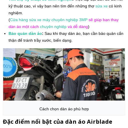
kỹ thuật cao, vì vậy bạn nên tìm đến những thợ
sửa xe
có kinh
nghiệm.
(
Cửa hàng
sửa xe máy
chuyên nghiệp
3MP
sẽ giúp bạn thay
dàn áo một cách
chuyên nghiệp
và dễ dàng
)
Bảo quản dàn áo
:
Sau khi thay dàn áo, bạn cần bảo quản cẩn
thận để tránh trầy xước, biến dạng.
Cách chọn dàn áo phù hợp
Đặc điểm nổi bật của dàn áo Airblade