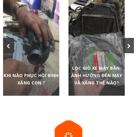
LỌC GIÓ XE MÁY BẨN:
KHI NÀO PHỤC HỒI BÌNH
ẢNH HƯỞNG ĐẾN MÁY
XĂNG CON ?
VÀ XĂNG THẾ NÀO?