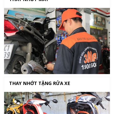
THAY NHỚT TẶNG RỬA XE