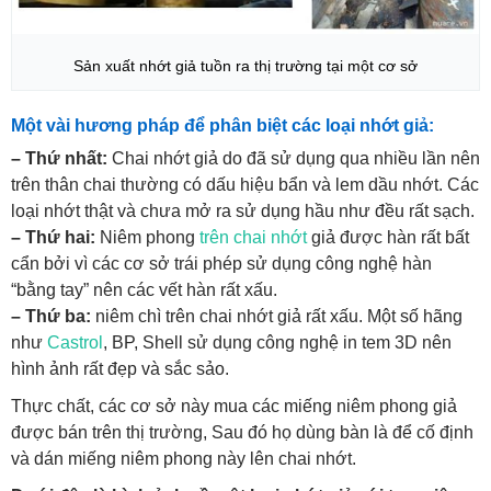
Sản xuất nhớt giả tuồn ra thị trường tại một cơ sở
Một vài hương pháp để phân biệt các loại nhớt giả:
– Thứ nhất:
Chai nhớt giả do đã sử dụng qua nhiều lần nên
trên thân chai thường có dấu hiệu bẩn và lem dầu nhớt. Các
loại nhớt thật và chưa mở ra sử dụng hầu như đều rất sạch.
– Thứ hai:
Niêm phong
trên chai nhớt
giả được hàn rất bất
cẩn bởi vì các cơ sở trái phép sử dụng công nghệ hàn
“bằng tay” nên các vết hàn rất xấu.
– Thứ ba:
niêm chì trên chai nhớt giả rất xấu. Một số hãng
như
Castrol
, BP, Shell sử dụng công nghệ in tem 3D nên
hình ảnh rất đẹp và sắc sảo.
Thực chất, các cơ sở này mua các miếng niêm phong giả
được bán trên thị trường, Sau đó họ dùng bàn là để cố định
và dán miếng niêm phong này lên chai nhớt.