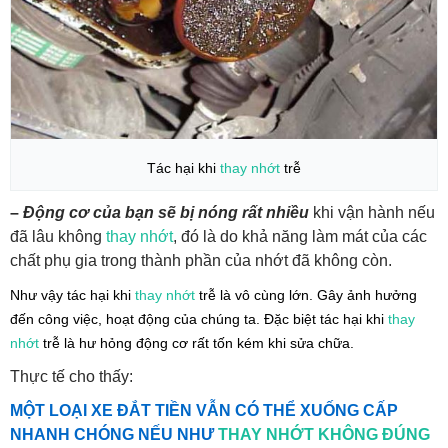
Tác hại khi
thay nhớt
trễ
–
Động cơ của bạn sẽ bị nóng rất nhiều
khi vận hành nếu
đã lâu không
thay nhớt
, đó là do khả năng làm mát của các
chất phụ gia trong thành phần của nhớt đã không còn.
Như vậy tác hại khi
thay nhớt
trễ là vô cùng lớn. Gây ảnh hưởng
đến công việc, hoạt động của chúng ta. Đặc biệt tác hại khi
thay
nhớt
trễ là hư hỏng động cơ rất tốn kém khi sửa chữa.
Thực tế cho thấy:
MỘT LOẠI XE ĐẮT TIỀN VẪN CÓ THỂ XUỐNG CẤP
NHANH CHÓNG NẾU NHƯ
THAY NHỚT KHÔNG ĐÚNG