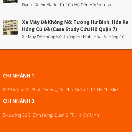
Đại Tu Xe Air Blade: Từ Cứu Hộ Đến Hồi Sinh Tại
Xe Máy Đề Không Nổ: Tưởng Hư Bình, Hóa Ra
Hỏng Củ Đề (Case Study Cứu Hộ Quận 7)
Xe Máy Đề Không Nổ: Tưởng Hư Bình, Hóa Ra Hỏng Củ
CHI NHÁNH 1
838 Huỳnh Tấn Phát, Phường Tân Phú, Quận 7, TP. Hồ Chí Minh
CHI NHÁNH 3
54 Đường Số 5, Bình Hưng, Quận 8, TP. Hồ Chí Minh