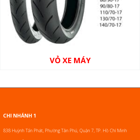
VỎ XE MÁY
CHI NHÁNH 1
838 Huỳnh Tấn Phát, Phường Tân Phú, Quận 7, TP. Hồ Chí Minh