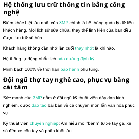
Hệ thống lưu trữ thông tin bằng công
nghệ
Điểm khác biệt lớn nhất của
3MP
chính là hệ thống quản lý dữ liệu
khách hàng. Mọi lịch sử sửa chữa, thay thế linh kiện của bạn đều
được lưu trữ số hóa.
Khách hàng không cần nhớ lần cuối
thay nhớt
là khi nào.
Hệ thống tự động nhắc lịch
bảo dưỡng định kỳ
.
Minh bạch 100% về thời hạn
bảo hành
phụ tùng.
Đội ngũ thợ tay nghề cao, phục vụ bằng
cái tâm
Sức mạnh của
3MP
nằm ở đội ngũ kỹ thuật viên dày dạn kinh
nghiệm, được
đào tạo
bài bản về cả chuyên môn lẫn văn hóa phục
vụ.
Kỹ thuật viên
chuyên nghiệp
: Am hiểu mọi “bệnh” từ xe tay ga, xe
số đến xe côn tay và phân khối lớn.