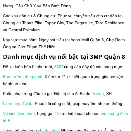
Hưng, Cầu Chữ Y và Bến Bình Đông.
Các khu dân cư & Chung cư: Phục vụ chuyên sâu cho cư dân tại
Chung cư Topaz Elite, Topaz City, The Pegasuite, Tara Residence
và Central Premium.
Khu vực mua sắm: Ngay sát siêu thị Aeon Mall Quận 8, Chợ Rạch
Ông và Chợ Phạm Thế Hiển.
Danh mục dịch vụ nổi bật tại 3MP Quận 8
Để xe luôn bền bỉ như mới,
3MP
cung cấp đầy đủ các hạng mục:
Bảo dưỡng tổng quát
: Kiểm tra 21 chi tiết quan trọng giúp xe vận
hành an toàn.
Khắc phục rung đầu xe ga: Đặc trị cho AirBlade,
Vision
, SH.
Làm máy, đại tu
: Phục hồi công suất, giúp máy êm như xe thùng.
Vệ sinh kim phun
, họng ga: Tối ưu hiệu suất cho xe
phun xăng điện
tử
Fi
.
Thay thế phụ tùng
chính hãng
: Nhông sên dĩa, lốp xe, ắc quy từ