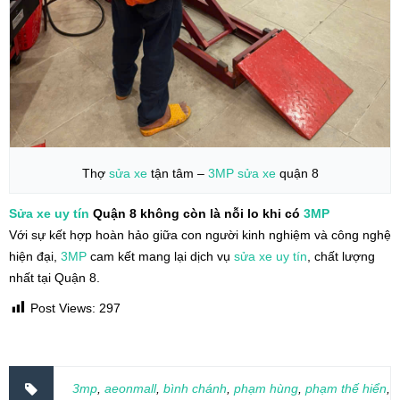
Thợ
sửa xe
tận tâm –
3MP
sửa xe
quận 8
Sửa xe uy tín
Quận 8 không còn là nỗi lo khi có
3MP
Với sự kết hợp hoàn hảo giữa con người kinh nghiệm và công nghệ
hiện đại,
3MP
cam kết mang lại dịch vụ
sửa xe uy tín
, chất lượng
nhất tại Quận 8.
Post Views:
297
3mp
,
aeonmall
,
bình chánh
,
phạm hùng
,
phạm thế hiển
,