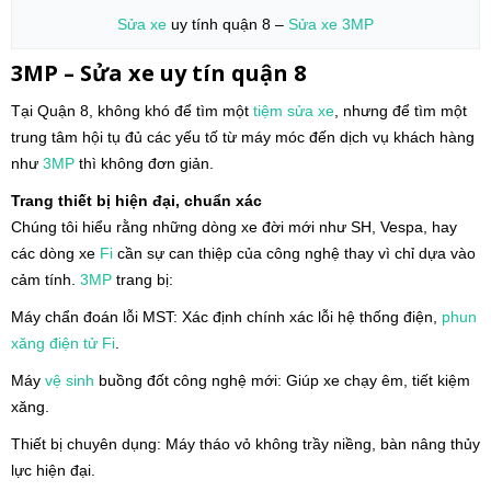
Sửa xe
uy tính quận 8 –
Sửa xe
3MP
3MP – Sửa xe uy tín quận 8
Tại Quận 8, không khó để tìm một
tiệm sửa xe
, nhưng để tìm một
trung tâm hội tụ đủ các yếu tố từ máy móc đến dịch vụ khách hàng
như
3MP
thì không đơn giản.
Trang thiết bị hiện đại, chuẩn xác
Chúng tôi hiểu rằng những dòng xe đời mới như SH, Vespa, hay
các dòng xe
Fi
cần sự can thiệp của công nghệ thay vì chỉ dựa vào
cảm tính.
3MP
trang bị:
Máy chẩn đoán lỗi MST: Xác định chính xác lỗi hệ thống điện,
phun
xăng điện tử
Fi
.
Máy
vệ sinh
buồng đốt công nghệ mới: Giúp xe chạy êm, tiết kiệm
xăng.
Thiết bị chuyên dụng: Máy tháo vỏ không trầy niềng, bàn nâng thủy
lực hiện đại.