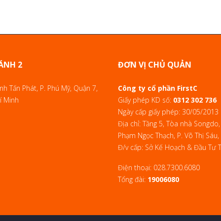
ÁNH 2
ĐƠN VỊ CHỦ QUẢN
h Tấn Phát, P. Phú Mỹ, Quận 7,
Công ty cổ phần FirstC
í Minh
Giấy phép KD số:
0312 302 736
Ngày cấp giấy phép: 30/05/2013
Địa chỉ: Tầng 5, Tòa nhà Songdo,
Phạm Ngọc Thạch, P. Võ Thị Sáu,
Đ/v cấp: Sở Kế Hoạch & Đầu Tư
Điện thoại:
028.7300.6080
Tổng đài:
19006080