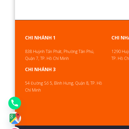
CHI NHÁNH 1
CHI NH
838 Huỳnh Tấn Phát, Phường Tân Phú,
1290 Huỳn
Quận 7, TP. Hồ Chí Minh
TP. Hồ Ch
CHI NHÁNH 3
54 Đường Số 5, Bình Hưng, Quận 8, TP. Hồ
Chí Minh