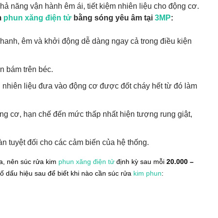
khả năng vận hành êm ái, tiết kiệm nhiên liệu cho động cơ.
m
phun xăng điện tử
bằng sóng yêu âm tại
3MP
:
nhanh, êm và khởi động dễ dàng ngay cả trong điều kiện
n bám trên béc.
nhiên liệu đưa vào động cơ được đốt cháy hết từ đó làm
động cơ, hạn chế đến mức thấp nhất hiện tượng rung giật,
àn tuyệt đối cho các cảm biến của hệ thống.
a, nên súc rửa kim
phun xăng điện tử
định kỳ sau mỗi
20.000 –
số dấu hiệu sau để biết khi nào cần súc rửa
kim phun
: