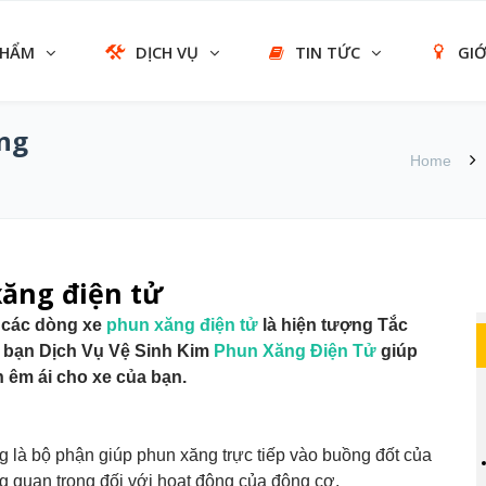
PHẨM
DỊCH VỤ
TIN TỨC
GIỚ
ăng
Home
xăng điện tử
n các dòng xe
phun xăng điện tử
là hiện tượng Tắc
 bạn Dịch Vụ Vệ Sinh Kim
Phun Xăng Điện Tử
giúp
h êm ái cho xe của bạn.
 là bộ phận giúp phun xăng trực tiếp vào buồng đốt của
g quan trọng đối với hoạt động của động cơ.