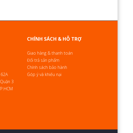
CHÍNH SÁCH & HỖ TRỢ
Giao hàng & thanh toán
Đổi trả sản phẩm
Chính sách bảo hành
 62A
Góp ý và khiếu nại
 Quận 3
 TP.HCM