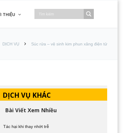
I THIỆU
DỊCH VỤ
Súc rửa – vệ sinh kim phun xăng điện tử
DỊCH VỤ KHÁC
Bài Viết Xem Nhiều
Tác hại khi thay nhớt trễ