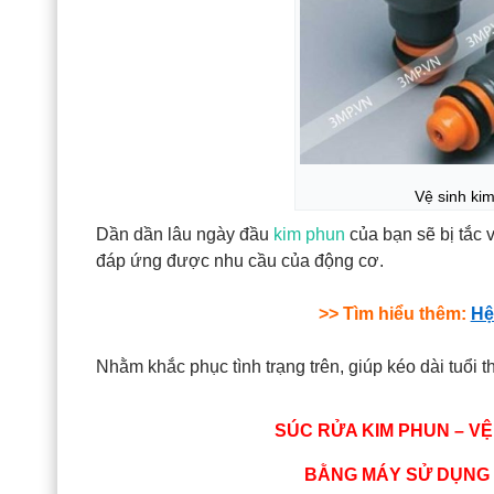
Vệ sinh ki
Dần dần lâu ngày đầu
kim phun
của bạn sẽ bị tắc 
đáp ứng được nhu cầu của động cơ.
>> Tìm hiểu thêm:
Hệ
Nhằm khắc phục tình trạng trên, giúp kéo dài tuổi t
SÚC RỬA KIM PHUN – VỆ
BẰNG MÁY SỬ DỤNG 