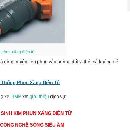
m
phun xăng điện tử
và dòng nhiên liệu phun vào buồng đốt vì thế mà không để
 Thống Phun Xăng Điện Tử
họ xe,
3MP
xin
giới thiệu
dịch vụ:
 SINH KIM PHUN XĂNG ĐIỆN TỬ
CÔNG NGHỆ SÓNG SIÊU ÂM