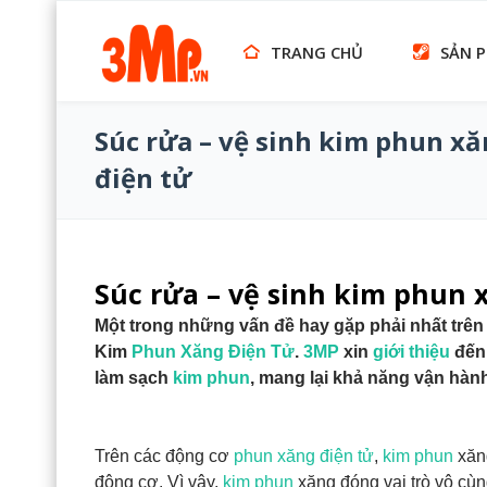
TRANG CHỦ
SẢN 
Súc rửa – vệ sinh kim phun x
điện tử
Súc rửa – vệ sinh kim phun 
Một trong những vấn đề hay gặp phải nhất trê
Kim
Phun Xăng Điện Tử
.
3MP
xin
giới thiệu
đến
làm sạch
kim phun
, mang lại khả năng vận hàn
Trên các động cơ
phun xăng điện tử
,
kim phun
xăng
động cơ. Vì vậy,
kim phun
xăng đóng vai trò vô cùn