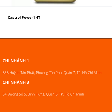
Castrol Power1 4T
CHI NHÁNH 1
838 Huỳnh Tấn Phát, Phường Tân Phú, Quận 7, TP. Hồ Chí Minh
CHI NHÁNH 3
54 Đường Số 5, Bình Hưng, Quận 8, TP. Hồ Chí Minh