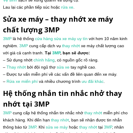
Vệ sinh
sạch sẽ xung quanh và dụng cụ.
Lau lại các phần tiếp súc hoặc
rửa xe
.
Sửa xe máy – thay nhớt xe máy
chất lượng 3MP
3MP
là hệ thống
cửa hàng
sửa xe máy
uy tín
với hơn 10 năm kinh
nghiệm.
3MP
cung cấp dịch vụ
thay nhớt
xe máy chất lượng cao
với giá cả cạnh tranh.
Tại
3MP
, bạn sẽ được:
– Sử dụng nhớt
chính hãng
, có nguồn gốc rõ ràng.
–
Thay nhớt
bởi đội ngũ thợ
sửa xe
tay nghề cao.
– Được tư vấn miễn phí về các vấn đề liên quan đến xe máy.
–
Rửa xe miển phí
và nhiều chương trình
ưu đãi khác
.
Hệ thống nhắn tin nhắc nhở thay
nhớt tại 3MP
3MP
cung cấp hệ thống nhắn tin nhắc nhở
thay nhớt
miễn phí cho
khách hàng. Khi đến hạn
thay nhớt
, bạn sẽ nhận được tin nhắn
thông báo từ
3MP
. Khi
sửa xe máy
hoặc
thay nhớt
tại
3MP
, nhân