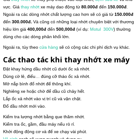
vực. Giá
thay nhớt
xe máy dao động từ
80.000đ
đến
150.000đ
.
Ngoài ra các dòng nhớt chất lượng cao hơn sẽ có giá từ
150.000đ
đến
300.000đ.
Và cũng có những loại nhớt chuyên biệt với thương
hiệu lớn giá
400,000đ
đến
500,000đ
(ví dụ:
Motul 300V
) thường
dùng cho các dòng phân khối lớn.
Ngoài ra, tùy theo
cửa hàng
sẽ có cộng các chi phí dịch vụ khác.
Các thao tác khi thay nhớt xe máy
Đặt khay hứng dầu nhớt cũ dưới ốc xả nhớt.
Dùng cờ lê, điếu… đúng cỡ tháo ốc xả nhớt.
Mở nắp bình đổ nhớt để thông khí.
Nghiêng xe hoặc chờ để dầu cũ chảy hết.
Lắp ốc xả nhớt vào vị trí cũ và vặn chặt.
Đổ dầu nhớt mới vào.
Kiểm tra lượng nhớt bằng que thăm nhớt.
Kiểm tra ốc, gầm, đầu máy nếu rò rỉ.
Khởi động động cơ và để xe chạy vài phút.