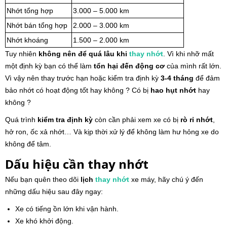
Nhớt tổng hợp
3.000 – 5.000 km
Nhớt bán tổng hợp
2.000 – 3.000 km
Nhớt khoáng
1.500 – 2.000 km
Tuy nhiên
không nên để quá lâu khi
thay nhớt
. Vì khi nhỡ mất
một định kỳ bạn có thể làm
tổn hại đến động cơ
của mình rất lớn.
Vì vậy nên thay trước hạn hoặc kiểm tra định kỳ
3-4 tháng
để đảm
bảo nhớt có hoạt động tốt hay không ? Có bị
hao hụt nhớt
hay
không ?
Quá trình
kiểm tra định kỳ
còn cần phải xem xe có bị
rò rỉ nhớt
,
hở ron, ốc xả nhớt… Và kịp thời xử lý để không làm hư hỏng xe do
không để tâm.
Dấu hiệu cần thay nhớt
Nếu bạn quên theo dõi
lịch
thay nhớt
xe máy, hãy chú ý đến
những dấu hiệu sau đây ngay:
Xe có tiếng ồn lớn khi vận hành.
Xe khó khởi động.