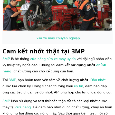
Sửa xe máy
chuyên nghiệp
Cam kết nhớt thật tại 3MP
3MP
là hệ thống
cửa hàng
sửa xe máy
uy tín
với đội ngũ nhân viên
kỹ thuật tay nghề cao. Chúng tôi
cam kết sử dụng nhớt
chính
hãng
, chất lượng cao cho xế cưng của bạn.
Tại
3MP
, bạn hoàn toàn yên tâm về chất lượng
nhớt
.
Dầu nhớt
được lựa chọn kỹ lưỡng từ các thương hiệu
uy tín
, đảm bảo đáp
ứng các tiêu chuẩn về độ nhớt, API phù hợp cho từng loại động cơ.
3MP
luôn sử dụng và test thử cẩn thận tất cả các loại nhớt được
thay tại
cửa hàng
. Để đảm bảo nhớt đúng chất lượng, chạy an toàn
không hư hại động cơ, nóng máy. Sau thời gian kiểm test mới sử