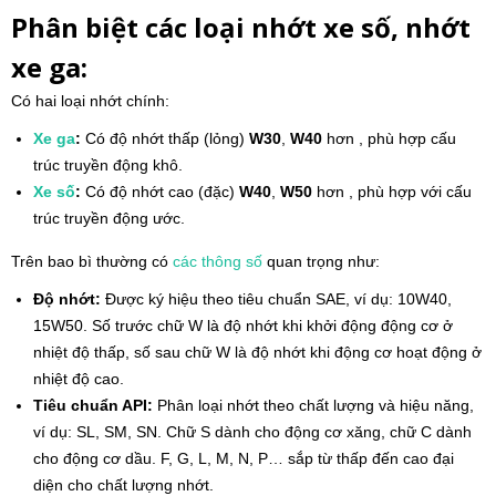
Phân biệt các loại nhớt xe số, nhớt
xe ga:
Có hai loại nhớt chính:
Xe ga
:
Có độ nhớt thấp (lỏng)
W30
,
W40
hơn , phù hợp cấu
trúc truyền động khô.
Xe số
:
Có độ nhớt cao (đặc)
W40
,
W50
hơn , phù hợp với cấu
trúc truyền động ước.
Trên bao bì thường có
các thông số
quan trọng như:
Độ nhớt:
Được ký hiệu theo tiêu chuẩn SAE, ví dụ: 10W40,
15W50. Số trước chữ W là độ nhớt khi khởi động động cơ ở
nhiệt độ thấp, số sau chữ W là độ nhớt khi động cơ hoạt động ở
nhiệt độ cao.
Tiêu chuẩn API:
Phân loại nhớt theo chất lượng và hiệu năng,
ví dụ: SL, SM, SN. Chữ S dành cho động cơ xăng, chữ C dành
cho động cơ dầu. F, G, L, M, N, P… sắp từ thấp đến cao đại
diện cho chất lượng nhớt.