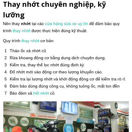
Thay nhớt chuyên nghiệp, kỹ
lưỡng
Nên thay
nhớt
tại các
cửa hàng
sửa xe uy tín
để đảm bảo quy
trình
thay nhớt
được thực hiện đúng kỹ thuật.
Quy trình
thay nhớt
cơ bản:
Tháo ốc xả nhớt cũ
Rửa khoang động cơ bằng dung dịch chuyên dụng.
Kiểm tra, thay thế lọc nhớt đúng định kỳ
Đổ nhớt mới vào động cơ theo lượng khuyến cáo.
Kiểm tra lại lượng nhớt và khởi động động cơ để kiểm tra rò rỉ.
Đảm bảo dùng đúng công cụ, không tuông ốc, mất lon đền
Bảo đảm xả
hết nhớt
cũ