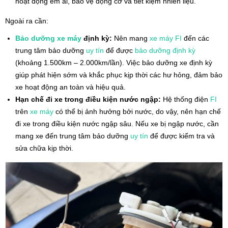
hoạt động êm ái, bảo vệ động cơ và tiết kiệm nhiên liệu.
Ngoài ra cần:
Bảo dưỡng xe máy
định kỳ:
Nên mang
xe máy
FI
đến các
trung tâm bảo dưỡng
uy tín
để được
bảo dưỡng định kỳ
(khoảng 1.500km – 2.000km/lần). Việc bảo dưỡng xe định kỳ
giúp phát hiện sớm và khắc phục kịp thời các hư hỏng, đảm bảo
xe hoạt động an toàn và hiệu quả.
Hạn chế đi xe trong điều kiện nước ngập:
Hệ thống điện
FI
trên
xe máy
có thể bị ảnh hưởng bởi nước, do vậy, nên hạn chế
đi xe trong điều kiện nước ngập sâu. Nếu xe bị ngập nước, cần
mang xe đến trung tâm bảo dưỡng
uy tín
để được kiểm tra và
sửa chữa kịp thời.