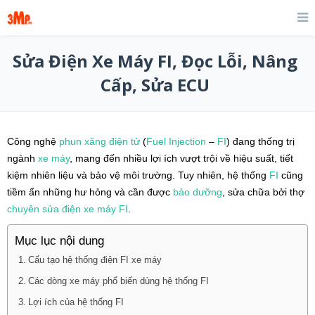
Sửa Điện Xe Máy FI, Đọc Lỗi, Nâng
Cấp, Sửa ECU
Công nghệ
phun xăng điện tử
(
Fuel Injection
–
FI
) đang thống trị
ngành
xe máy
, mang đến nhiều lợi ích vượt trội về hiệu suất, tiết
kiệm nhiên liệu và bảo vệ môi trường. Tuy nhiên, hệ thống
FI
cũng
tiềm ẩn những hư hỏng và cần được
bảo dưỡng
, sửa chữa bởi thợ
chuyên sửa điện xe máy
FI
.
Mục lục nội dung
Cấu tạo hệ thống điện FI xe máy
Các dòng xe máy phổ biến dùng hệ thống FI
Lợi ích của hệ thống FI