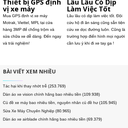
Thiết bị GPS định
Lâu Lâu Có Dịp
vị xe máy
Làm Việc Tốt
Mua GPS định vị xe máy
Lâu lâu có dịp làm việc tốt. Đội
Motrak, Viettel, MPL tại cửa
cứu hộ đi ăn sáng cũng sẳn tiện
hàng 3MP để chống trộm và
cứu xe dọc đường luôn. Cũng là
sửa chữa xe dễ dàng. Đến ngay
trường hợp điển hình mọi người
và trải nghiệm!
cần lưu ý khi đi xe tay ga !
BÀI VIẾT XEM NHIỀU
Tác hại khi thay nhớt trễ
(253.769)
Dàn áo xe vision chính hãng bao nhiêu tiền
(109.938)
Củ đề xe máy bao nhiêu tiền, nguyên nhân củ đề hư
(105.945)
Sửa Xe Máy Chuyên Nghiệp
(80.965)
Dàn áo xe airblade chính hãng bao nhiêu tiền
(69.379)