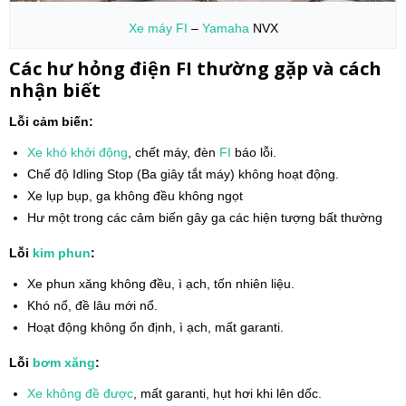
Xe máy
FI
–
Yamaha
NVX
Các hư hỏng điện FI thường gặp và cách
nhận biết
Lỗi cảm biến:
Xe khó khởi động
, chết máy, đèn
FI
báo lỗi.
Chế độ Idling Stop (Ba giây tắt máy) không hoạt động.
Xe lụp bụp, ga không đều không ngọt
Hư một trong các cảm biến gây ga các hiện tượng bất thường
Lỗi
kim phun
:
Xe phun xăng không đều, ì ạch, tốn nhiên liệu.
Khó nổ, đề lâu mới nổ.
Hoạt động không ổn định, ì ạch, mất garanti.
Lỗi
bơm xăng
:
Xe không đề được
, mất garanti, hụt hơi khi lên dốc.