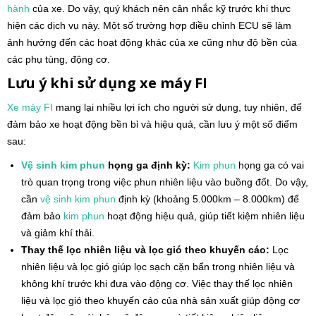
hành
của xe. Do vậy, quý khách nên cân nhắc kỹ trước khi thực
hiện các dịch vụ này. Một số trường hợp điều chỉnh ECU sẽ làm
ảnh hưởng đến các hoạt động khác của xe cũng như độ bền của
các phụ tùng, động cơ.
Lưu ý khi sử dụng xe máy FI
Xe máy
FI
mang lại nhiều lợi ích cho người sử dụng, tuy nhiên, để
đảm bảo xe hoạt động bền bỉ và hiệu quả, cần lưu ý một số điểm
sau:
Vệ sinh
kim phun
họng ga định kỳ:
Kim phun
họng ga có vai
trò quan trọng trong việc phun nhiên liệu vào buồng đốt. Do vậy,
cần
vệ sinh
kim phun
định kỳ (khoảng 5.000km – 8.000km) để
đảm bảo
kim phun
hoạt động hiệu quả, giúp tiết kiệm nhiên liệu
và giảm khí thải.
Thay thế lọc nhiên liệu và lọc gió theo khuyến cáo:
Lọc
nhiên liệu và lọc gió giúp lọc sạch cặn bẩn trong nhiên liệu và
không khí trước khi đưa vào động cơ. Việc thay thế lọc nhiên
liệu và lọc gió theo khuyến cáo của nhà sản xuất giúp động cơ