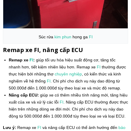
Súc rửa
kim phun
họng ga
FI
Remap xe FI, nâng cấp ECU
Remap xe
FI
:
giúp tối ưu hóa hiệu suất động cơ, tăng tốc
nhanh hơn, tiết kiệm nhiên liệu hơn. Remap xe
FI
thường được
thực hiện bởi những thợ
chuyên nghiệp
, có kiến thức và kinh
nghiệm về hệ thống
FI
. Chi phí cho dịch vụ này dao động từ
500.000đ đến 1.000.000đ tùy theo loại xe và mức độ remap.
Nâng cấp ECU:
giúp xe có thêm nhiều tính năng mới, tăng hiệu
xuất của xe và xử lý các lỗi
FI
. Nâng cấp ECU thường được thực
hiện trên những dòng xe đời mới. Chi phí cho dịch vụ này dao
động từ 500.000đ đến 1.000.000đ tùy theo loại xe và loại ECU.
Lưu ý:
Remap xe
FI
và nâng cấp ECU có thể ảnh hưởng đến
bảo