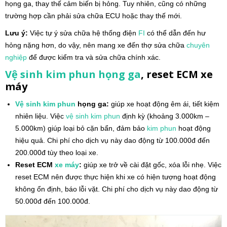
họng ga, thay thế cảm biến bị hỏng. Tuy nhiên, cũng có những
trường hợp cần phải sửa chữa ECU hoặc thay thế mới.
Lưu ý:
Việc tự ý sửa chữa hệ thống điện
FI
có thể dẫn đến hư
hỏng nặng hơn, do vậy, nên mang xe đến thợ sửa chữa
chuyên
nghiệp
để được kiểm tra và sửa chữa chính xác.
Vệ sinh kim phun họng ga
, reset ECM xe
máy
Vệ sinh
kim phun
họng ga:
giúp xe hoạt động êm ái, tiết kiệm
nhiên liệu. Việc
vệ sinh
kim phun
định kỳ (khoảng 3.000km –
5.000km) giúp loại bỏ cặn bẩn, đảm bảo
kim phun
hoạt động
hiệu quả. Chi phí cho dịch vụ này dao động từ 100.000đ đến
200.000đ tùy theo loại xe.
Reset ECM
xe máy
:
giúp xe trở về cài đặt gốc, xóa lỗi nhẹ. Việc
reset ECM nên được thực hiện khi xe có hiện tượng hoạt động
không ổn định, báo lỗi vặt. Chi phí cho dịch vụ này dao động từ
50.000đ đến 100.000đ.