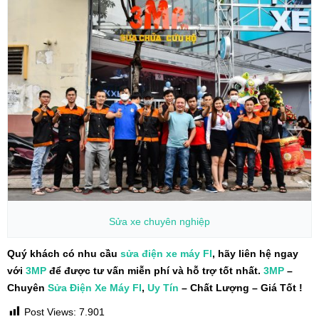
Sửa xe
chuyên nghiệp
Quý khách có nhu cầu
sửa điện
xe máy
FI
, hãy liên hệ ngay
với
3MP
để được tư vấn miễn phí và hỗ trợ tốt nhất.
3MP
–
Chuyên
Sửa Điện
Xe Máy
FI
,
Uy Tín
– Chất Lượng – Giá Tốt !
Post Views:
7.901