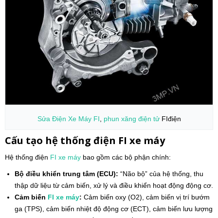
Sửa Điện
Xe Máy
FI
,
phun xăng điện tử
FIđiện
Cấu tạo hệ thống điện FI xe máy
Hệ thống điện
FI
xe máy
bao gồm các bộ phận chính:
Bộ điều khiển trung tâm (ECU):
“Não bộ” của hệ thống, thu
thập dữ liệu từ cảm biến, xử lý và điều khiển hoạt động động cơ.
Cảm biến
FI
xe máy
:
Cảm biến oxy (O2), cảm biến vị trí bướm
ga (TPS), cảm biến nhiệt độ động cơ (ECT), cảm biến lưu lượng