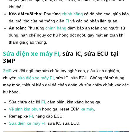
khí thải.
Kéo dài tuổi thọ:
Phụ tùng
chính hãng
có độ bền cao, giúp kéo
dài tuổi thọ của hệ thống điện
FI
và các bộ phận liên quan.
An toàn:
Phụ tùng
chính hãng
đảm bảo an toàn cho người sử
dụng, hạn chế nguy cơ hư hỏng đột ngột, gây mất an toàn khi
tham gia giao thông.
Sửa điện xe máy FI
, sửa IC, sửa ECU
tại
3MP
3MP
với đội ngũ thợ sửa chữa tay nghề cao, giàu kinh nghiệm,
chuyên
sửa điện
xe máy
FI
, sửa IC, sửa ECU. Chúng tôi sử dụng
máy móc, thiết bị hiện đại để chẩn đoán và sửa chữa chính xác các
hư hỏng.
Sửa chữa các lỗi
FI
, cảm biến, kim xăng họng ga.
Vệ sinh
kim phun
họng ga, reset ECM
xe máy
.
Remap xe
FI
, nâng cấp ECU.
Sửa điện
xe máy
FI
, sửa IC, sửa ECU.