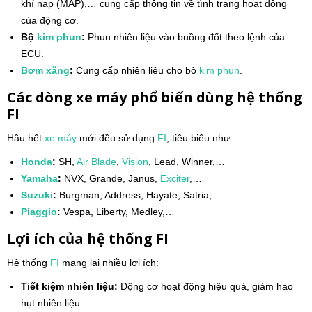
khí nạp (MAP),… cung cấp thông tin về tình trạng hoạt động
của động cơ.
Bộ
kim phun
:
Phun nhiên liệu vào buồng đốt theo lệnh của
ECU.
Bơm xăng
:
Cung cấp nhiên liệu cho bộ
kim phun
.
Các dòng xe máy phổ biến dùng hệ thống
FI
Hầu hết
xe máy
mới đều sử dụng
FI
, tiêu biểu như:
Honda
:
SH,
Air Blade
,
Vision
, Lead, Winner,…
Yamaha
:
NVX, Grande, Janus,
Exciter
,…
Suzuki
:
Burgman, Address, Hayate, Satria,…
Piaggio
:
Vespa, Liberty, Medley,…
Lợi ích của hệ thống FI
Hệ thống
FI
mang lại nhiều lợi ích:
Tiết kiệm nhiên liệu:
Động cơ hoạt động hiệu quả, giảm hao
hụt nhiên liệu.