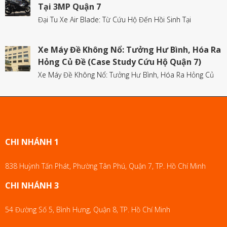
Tại 3MP Quận 7
Đại Tu Xe Air Blade: Từ Cứu Hộ Đến Hồi Sinh Tại
Xe Máy Đề Không Nổ: Tưởng Hư Bình, Hóa Ra
Hỏng Củ Đề (Case Study Cứu Hộ Quận 7)
Xe Máy Đề Không Nổ: Tưởng Hư Bình, Hóa Ra Hỏng Củ
CHI NHÁNH 1
838 Huỳnh Tấn Phát, Phường Tân Phú, Quận 7, TP. Hồ Chí Minh
CHI NHÁNH 3
54 Đường Số 5, Bình Hưng, Quận 8, TP. Hồ Chí Minh