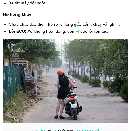
Xe tắt máy đột ngột
Hư hỏng khác:
Chập cháy dây điện, hư rờ le, lỏng giắc cắm, cháy vắt ghim.
Lỗi ECU:
Xe không hoạt động, đèn
FI
báo lỗi liên tục.
Cứu hộ
xe
FI
chết máy,
đề không nỗ