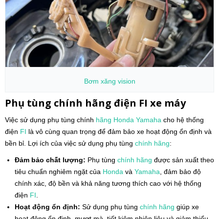
Bơm xăng
vision
Phụ tùng chính hãng điện FI xe máy
Việc sử dụng phụ tùng chính
hãng Honda
Yamaha
cho hệ thống
điện
FI
là vô cùng quan trọng để đảm bảo xe hoạt động ổn định và
bền bỉ. Lợi ích của việc sử dụng phụ tùng
chính hãng
:
Đảm bảo chất lượng:
Phụ tùng
chính hãng
được sản xuất theo
tiêu chuẩn nghiêm ngặt của
Honda
và
Yamaha
, đảm bảo độ
chính xác, độ bền và khả năng tương thích cao với hệ thống
điện
FI
.
Hoạt động ổn định:
Sử dụng phụ tùng
chính hãng
giúp xe
hoạt động ổn định, mượt mà, tiết kiệm nhiên liệu và giảm thiểu