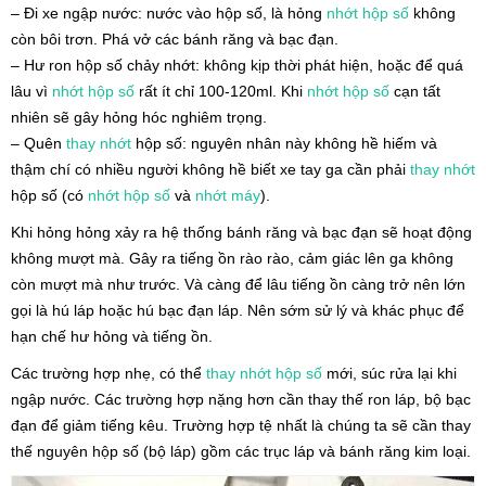
– Đi xe ngập nước: nước vào hộp số, là hỏng
nhớt hộp số
không
còn bôi trơn. Phá vở các bánh răng và bạc đạn.
– Hư ron hộp số chảy nhớt: không kịp thời phát hiện, hoặc để quá
lâu vì
nhớt hộp số
rất ít chỉ 100-120ml. Khi
nhớt hộp số
cạn tất
nhiên sẽ gây hỏng hóc nghiêm trọng.
– Quên
thay nhớt
hộp số: nguyên nhân này không hề hiếm và
thậm chí có nhiều người không hề biết xe tay ga cần phải
thay nhớt
hộp số (có
nhớt hộp số
và
nhớt máy
).
Khi hỏng hỏng xảy ra hệ thống bánh răng và bạc đạn sẽ hoạt động
không mượt mà. Gây ra tiếng ồn rào rào, cảm giác lên ga không
còn mượt mà như trước. Và càng để lâu tiếng ồn càng trở nên lớn
gọi là hú láp hoặc hú bạc đạn láp. Nên sớm sử lý và khác phục để
hạn chế hư hỏng và tiếng ồn.
Các trường hợp nhẹ, có thể
thay nhớt hộp số
mới, súc rửa lại khi
ngập nước. Các trường hợp nặng hơn cần thay thế ron láp, bộ bạc
đạn để giảm tiếng kêu. Trường hợp tệ nhất là chúng ta sẽ cần thay
thế nguyên hộp số (bộ láp) gồm các trục láp và bánh răng kim loại.