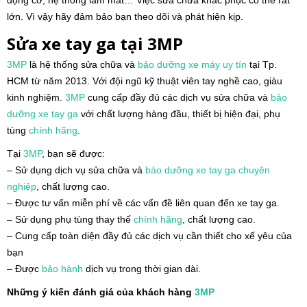
động cơ, hệ thống làm mát… Việc sửa chữa khắc phục có thể rất
lớn. Vì vậy hãy đảm bảo bạn theo dõi và phát hiện kịp.
Sửa xe tay ga tại 3MP
3MP
là hệ thống sửa chữa và
bảo dưỡng xe máy
uy tín
tại Tp.
HCM từ năm 2013. Với đội ngũ kỹ thuật viên tay nghề cao, giàu
kinh nghiệm.
3MP
cung cấp đầy đủ các dịch vụ sửa chữa và
bảo
dưỡng xe tay ga
với chất lượng hàng đầu, thiết bị hiện đại, phụ
tùng
chính hãng
.
Tại
3MP
, bạn sẽ được:
– Sử dụng dịch vụ sửa chữa và
bảo dưỡng xe tay ga
chuyên
nghiệp
, chất lượng cao.
– Được tư vấn miễn phí về các vấn đề liên quan đến xe tay ga.
– Sử dụng phụ tùng thay thế
chính hãng
, chất lượng cao.
– Cung cấp toàn diện đầy đủ các dịch vụ cần thiết cho xế yêu của
bạn
– Được
bảo hành
dịch vụ trong thời gian dài.
Những ý kiến đánh giá của khách hàng
3MP