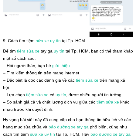
9. Cách tìm tiệm
sửa xe uy tín
tại Tp. HCM
Để tìm
tiệm sửa xe
tay ga
uy tín
tại Tp. HCM, bạn có thể tham khảo
một số cách sau:
– Hỏi người thân, bạn bè
giới thiệu
.
– Tìm kiếm thông tin trên mạng internet
– Đặc biệt là đọc các đánh giá về các
tiệm sửa xe
trên mạng xã
hội.
– Lựa chọn
tiệm sửa xe
có
uy tín
, được nhiều người tin tưởng.
– So sánh giá cả và chất lượng dịch vụ giữa các
tiệm sửa xe
khác
nhau trước khi quyết định.
Hy vọng bài viết này đã cung cấp cho bạn thông tin hữu ích về các
hạng mục sửa chữa và
bảo dưỡng xe tay ga
phổ biến, cũng như
cách tìm tiệm
sửa xe uy tín
tại Tp. HCM. Hãy
bảo dưỡng xe tay ga