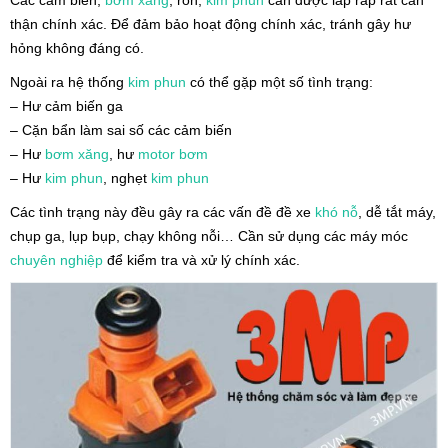
thận chính xác. Để đảm bảo hoạt động chính xác, tránh gây hư
hỏng không đáng có.
Ngoài ra hệ thống
kim phun
có thể gặp một số tình trạng:
– Hư cảm biến ga
– Cặn bẩn làm sai số các cảm biến
– Hư
bơm xăng
, hư
motor bơm
– Hư
kim phun
, nghẹt
kim phun
Các tình trạng này đều gây ra các vấn đề đề xe
khó nỗ
, dễ tắt máy,
chụp ga, lụp bụp, chạy không nỗi… Cần sử dụng các máy móc
chuyên nghiệp
để kiểm tra và xử lý chính xác.