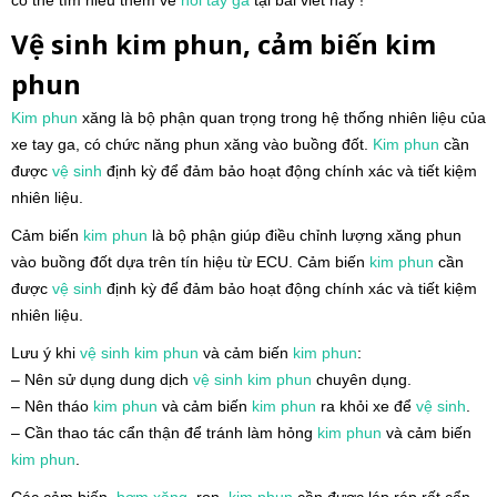
Vệ sinh kim phun, cảm biến kim
phun
Kim phun
xăng là bộ phận quan trọng trong hệ thống nhiên liệu của
xe tay ga, có chức năng phun xăng vào buồng đốt.
Kim phun
cần
được
vệ sinh
định kỳ để đảm bảo hoạt động chính xác và tiết kiệm
nhiên liệu.
Cảm biến
kim phun
là bộ phận giúp điều chỉnh lượng xăng phun
vào buồng đốt dựa trên tín hiệu từ ECU. Cảm biến
kim phun
cần
được
vệ sinh
định kỳ để đảm bảo hoạt động chính xác và tiết kiệm
nhiên liệu.
Lưu ý khi
vệ sinh
kim phun
và cảm biến
kim phun
:
– Nên sử dụng dung dịch
vệ sinh
kim phun
chuyên dụng.
– Nên tháo
kim phun
và cảm biến
kim phun
ra khỏi xe để
vệ sinh
.
– Cần thao tác cẩn thận để tránh làm hỏng
kim phun
và cảm biến
kim phun
.
Các cảm biến,
bơm xăng
, ron,
kim phun
cần được láp ráp rất cẩn