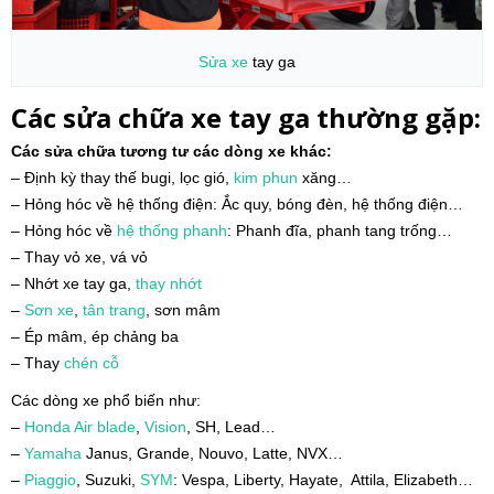
Sửa xe
tay ga
Các sửa chữa xe tay ga thường gặp:
Các sửa chữa tương tư các dòng xe khác:
– Định kỳ thay thế bugi, lọc gió,
kim phun
xăng…
– Hỏng hóc về hệ thống điện: Ắc quy, bóng đèn, hệ thống điện…
– Hỏng hóc về
hệ thống phanh
: Phanh đĩa, phanh tang trống…
– Thay vỏ xe, vá vỏ
– Nhớt xe tay ga,
thay nhớt
–
Sơn xe
,
tân trang
, sơn mâm
– Ép mâm, ép chảng ba
– Thay
chén cỗ
Các dòng xe phổ biến như:
–
Honda
Air blade
,
Vision
, SH, Lead…
–
Yamaha
Janus, Grande, Nouvo, Latte, NVX…
–
Piaggio
, Suzuki,
SYM
: Vespa, Liberty, Hayate, Attila, Elizabeth…