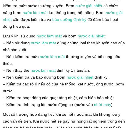
kiểm tra mức nước thường xuyên. Bơm
nước giải nhiệt
có chức
năng bơm
nước làm mát
lưu thông trong hệ thống. Bơm
nước giải
nhiệt
cần được kiểm tra và
bảo dưỡng định kỳ
để đảm bảo hoạt
động hiệu quả.
Lưu ý khi sử dụng
nước làm mát
và bơm
nước giải nhiệt
:
– Nên sử dụng
nước làm mát
đúng chủng loại theo khuyến cáo của
nhà sản xuất.
– Nên kiểm tra mức
nước làm mát
thường xuyên và bổ sung nếu
thiếu.
– Nên thay thế
nước làm mát
định kỳ 1 năm/lần.
– Nên kiểm tra và bảo dưỡng bơm
nước giải nhiệt
định kỳ.
– Kiểm tra các rò rỉ nếu có của hệ thống: két nước, ống nước, bơm
nước…
– Kiểm tra hoạt động của quạt tảng nhiệt, cảm biến báo nhiệt
– Kiểm tra tình trạng lòn nước động cơ (nước vào
nhớt máy
)
Một số trường hợp đáng tiếc khi xe hết nước mát khi không lưu ý
các vấn đề trên. Khi nước hết sẽ gây hư hỏng rất nghiêm trọng đến