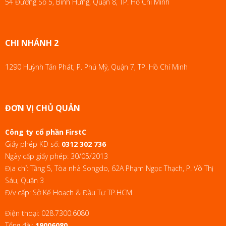
54 Đường Số 5, Bình Hưng, Quận 8, TP. Hồ Chí Minh
CHI NHÁNH 2
1290 Huỳnh Tấn Phát, P. Phú Mỹ, Quận 7, TP. Hồ Chí Minh
ĐƠN VỊ CHỦ QUẢN
Công ty cổ phần FirstC
Giấy phép KD số:
0312 302 736
Ngày cấp giấy phép: 30/05/2013
Địa chỉ: Tầng 5, Tòa nhà Songdo, 62A Phạm Ngọc Thạch, P. Võ Thị
Sáu, Quận 3
Đ/v cấp: Sở Kế Hoạch & Đầu Tư TP.HCM
Điện thoại:
028.7300.6080
Tổng đài:
19006080