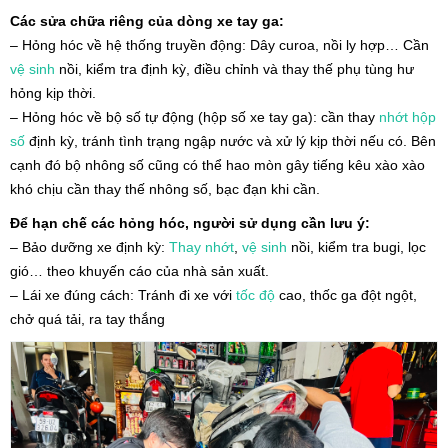
Các sửa chữa riêng của dòng xe tay ga:
– Hỏng hóc về hệ thống truyền động: Dây curoa, nồi ly hợp… Cần
vệ sinh
nồi, kiểm tra định kỳ, điều chỉnh và thay thế phụ tùng hư
hỏng kịp thời.
– Hỏng hóc về bộ số tự động (hộp số xe tay ga): cần thay
nhớt hộp
số
định kỳ, tránh tình trạng ngập nước và xử lý kịp thời nếu có. Bên
cạnh đó bộ nhông số cũng có thể hao mòn gây tiếng kêu xào xào
khó chịu cần thay thế nhông số, bạc đạn khi cần.
Để hạn chế các hỏng hóc, người sử dụng cần lưu ý:
– Bảo dưỡng xe định kỳ:
Thay nhớt
,
vệ sinh
nồi, kiểm tra bugi, lọc
gió… theo khuyến cáo của nhà sản xuất.
– Lái xe đúng cách: Tránh đi xe với
tốc độ
cao, thốc ga đột ngột,
chở quá tải, ra tay thắng