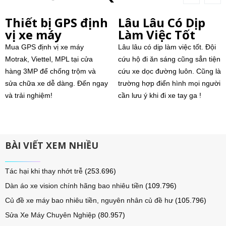
Thiết bị GPS định
Lâu Lâu Có Dịp
vị xe máy
Làm Việc Tốt
Mua GPS định vị xe máy
Lâu lâu có dịp làm việc tốt. Đội
Motrak, Viettel, MPL tại cửa
cứu hộ đi ăn sáng cũng sẳn tiện
hàng 3MP để chống trộm và
cứu xe dọc đường luôn. Cũng là
sửa chữa xe dễ dàng. Đến ngay
trường hợp điển hình mọi người
và trải nghiệm!
cần lưu ý khi đi xe tay ga !
BÀI VIẾT XEM NHIỀU
Tác hại khi thay nhớt trễ
(253.696)
Dàn áo xe vision chính hãng bao nhiêu tiền
(109.796)
Củ đề xe máy bao nhiêu tiền, nguyên nhân củ đề hư
(105.796)
Sửa Xe Máy Chuyên Nghiệp
(80.957)