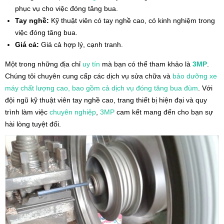
phục vụ cho việc đóng tăng bua.
Tay nghề:
Kỹ thuật viên có tay nghề cao, có kinh nghiệm trong
việc đóng tăng bua.
Giá cả:
Giá cả hợp lý, cạnh tranh.
Một trong những địa chỉ
uy tín
mà bạn có thể tham khảo là
3MP
.
Chúng tôi chuyên cung cấp các dịch vụ sửa chữa và
bảo dưỡng xe
máy chất lượng cao, bao gồm cả dịch vụ đóng tăng bua đùm
. Với
đội ngũ kỹ thuật viên tay nghề cao, trang thiết bị hiện đại và quy
trình làm việc
chuyên nghiệp
,
3MP
cam kết mang đến cho bạn sự
hài lòng tuyệt đối.