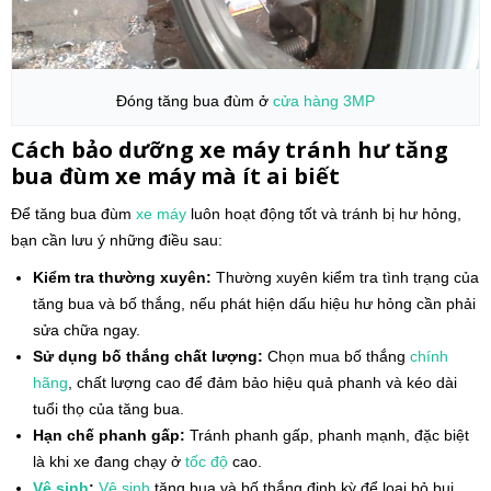
Đóng tăng bua đùm ở
cửa hàng
3MP
Cách bảo dưỡng xe máy tránh hư tăng
bua đùm xe máy mà ít ai biết
Để tăng bua đùm
xe máy
luôn hoạt động tốt và tránh bị hư hỏng,
bạn cần lưu ý những điều sau:
Kiểm tra thường xuyên:
Thường xuyên kiểm tra tình trạng của
tăng bua và bố thắng, nếu phát hiện dấu hiệu hư hỏng cần phải
sửa chữa ngay.
Sử dụng bố thắng chất lượng:
Chọn mua bố thắng
chính
hãng
, chất lượng cao để đảm bảo hiệu quả phanh và kéo dài
tuổi thọ của tăng bua.
Hạn chế phanh gấp:
Tránh phanh gấp, phanh mạnh, đặc biệt
là khi xe đang chạy ở
tốc độ
cao.
Vệ sinh
:
Vệ sinh
tăng bua và bố thắng định kỳ để loại bỏ bụi