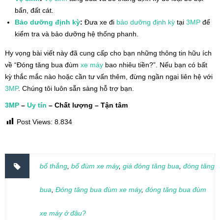
bẩn, đất cát.
Bảo dưỡng định kỳ
:
Đưa xe đi
bảo dưỡng định kỳ
tại
3MP
để
kiểm tra và bảo dưỡng hệ thống phanh.
Hy vọng bài viết này đã cung cấp cho bạn những thông tin hữu ích
về “Đóng tăng bua đùm
xe máy
bao nhiêu tiền?”. Nếu bạn có bất
kỳ thắc mắc nào hoặc cần tư vấn thêm, đừng ngần ngại liên hệ với
3MP
. Chúng tôi luôn sẵn sàng hỗ trợ bạn.
3MP
–
Uy tín
– Chất lượng – Tận tâm
Post Views:
8.834
bố thắng
,
bố đùm xe máy
,
giá đóng tăng bua
,
đóng tăng
bua
,
Đóng tăng bua đùm xe máy
,
đóng tăng bua đùm
xe máy ở đâu?