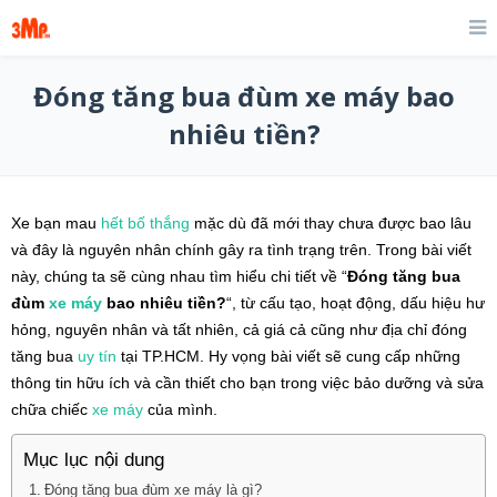
Đóng tăng bua đùm xe máy bao
nhiêu tiền?
Xe bạn mau
hết bố thắng
mặc dù đã mới thay chưa được bao lâu
và đây là nguyên nhân chính gây ra tình trạng trên. Trong bài viết
này, chúng ta sẽ cùng nhau tìm hiểu chi tiết về “
Đóng tăng bua
đùm
xe máy
bao nhiêu tiền?
“, từ cấu tạo, hoạt động, dấu hiệu hư
hỏng, nguyên nhân và tất nhiên, cả giá cả cũng như địa chỉ đóng
tăng bua
uy tín
tại TP.HCM. Hy vọng bài viết sẽ cung cấp những
thông tin hữu ích và cần thiết cho bạn trong việc bảo dưỡng và sửa
chữa chiếc
xe máy
của mình.
Mục lục nội dung
Đóng tăng bua đùm xe máy là gì?