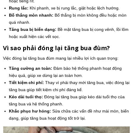
hoặc tiếng rít.
Rung lắc:
Khi phanh, xe bị rung lắc, giật hoặc lệch hướng.
Bố thắng mòn nhanh:
Bố thắng bị mòn không đều hoặc mòn
quá nhanh.
Tăng bua bị biến dạng:
Bề mặt tăng bua bị cong vênh, lồi lõm
hoặc xuất hiện các vết sọc.
Vì sao phải đóng lại tăng bua đùm?
Việc đóng lại tăng bua đùm mang lại nhiều lợi ích quan trọng:
Tăng cường an toàn:
Đảm bảo hệ thống phanh hoạt động
hiệu quả, giúp xe dừng lại an toàn hơn.
Tiết kiệm chi phí:
Thay vì phải thay mới tăng bua, việc đóng lại
tăng bua giúp tiết kiệm chi phí đáng kể.
Kéo dài tuổi thọ:
Đóng lại tăng bua giúp kéo dài tuổi thọ của
tăng bua và hệ thống phanh.
Khắc phục hư hỏng:
Sửa chữa các vấn đề như mài mòn, biến
dạng, giúp tăng bua hoạt động tốt trở lại.