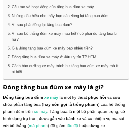
Cấu tạo và hoạt động của tăng bua đùm xe máy
Những dấu hiệu cho thấy bạn cần đóng lại tăng bua đùm
Vì sao phải đóng lại tăng bua đùm?
Vì sao bố thắng đùm xe máy mau hết? có phải do tăng bua bị
hư?
Giá đóng tăng bua đùm xe máy bao nhiêu tiền?
Đóng tăng bua đùm xe máy ở đâu uy tín TP.HCM
Cách bảo dưỡng xe máy tránh hư tăng bua đùm xe máy mà ít
ai biết
Đóng tăng bua đùm xe máy là gì?
Đóng tăng bua đùm
xe máy
là một kỹ thuật
phục hồi
và sửa
chữa phần tăng bua (
hay còn gọi là trống phanh
) của hệ thống
phanh đùm trên
xe máy
. Tăng bua là một bộ phận quan trọng, có
hình dạng trụ tròn, được gắn vào bánh xe và có nhiệm vụ ma sát
với bố thắng (
má phanh
) để giảm
tốc độ
hoặc dừng xe.