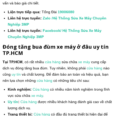
vấn và báo giá chi tiết.
Liện trực tiếp qua:
Tổng Đài
19006080
Liên hệ trực tuyến:
Zalo
/
Hệ Thống Sửa Xe Máy Chuyên
Nghiệp 3MP
Liên hệ trực tuyến:
Facebook/ Hệ Thống Sửa Xe Máy
Chuyên Nghiệp 3MP
Đóng tăng bua đùm xe máy ở đâu uy tín
TP.HCM
Tại TP.HCM
, có rất nhiều
cửa hàng
sửa chữa
xe máy
cung cấp
dịch vụ đóng tăng bua đùm. Tuy nhiên, không phải
cửa hàng
nào
cũng
uy tín
và chất lượng. Để đảm bảo an toàn và hiệu quả, bạn
nên lựa chọn những
cửa hàng
có những tiêu chí sau:
Kinh nghiệm:
Cửa hàng
có nhiều năm kinh nghiệm trong lĩnh
vực sửa chữa
xe máy
.
Uy tín
:
Cửa hàng
được nhiều khách hàng đánh giá cao về chất
lượng dịch vụ.
Trang thiết bị:
Cửa hàng
có đầy đủ trang thiết bị hiện đại để