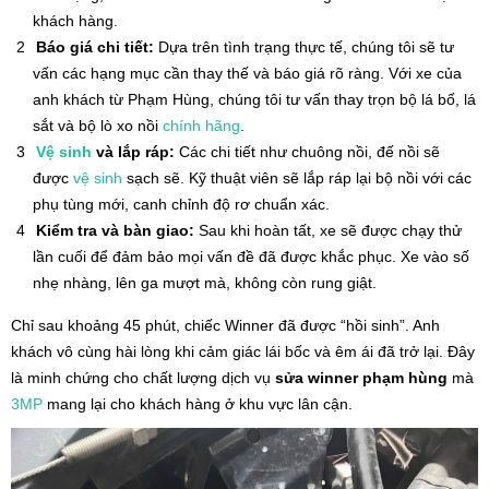
khách hàng.
Báo giá chi tiết:
Dựa trên tình trạng thực tế, chúng tôi sẽ tư
vấn các hạng mục cần thay thế và báo giá rõ ràng. Với xe của
anh khách từ Phạm Hùng, chúng tôi tư vấn thay trọn bộ lá bố, lá
sắt và bộ lò xo nồi
chính hãng
.
Vệ sinh
và lắp ráp:
Các chi tiết như chuông nồi, đế nồi sẽ
được
vệ sinh
sạch sẽ. Kỹ thuật viên sẽ lắp ráp lại bộ nồi với các
phụ tùng mới, canh chỉnh độ rơ chuẩn xác.
Kiểm tra và bàn giao:
Sau khi hoàn tất, xe sẽ được chạy thử
lần cuối để đảm bảo mọi vấn đề đã được khắc phục. Xe vào số
nhẹ nhàng, lên ga mượt mà, không còn rung giật.
Chỉ sau khoảng 45 phút, chiếc Winner đã được “hồi sinh”. Anh
khách vô cùng hài lòng khi cảm giác lái bốc và êm ái đã trở lại. Đây
là minh chứng cho chất lượng dịch vụ
sửa winner phạm hùng
mà
3MP
mang lại cho khách hàng ở khu vực lân cận.