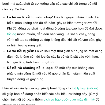
bugi, mà xuất phát từ sự xuống cấp của các chi tiết trong bộ nồi
côn tay. Cụ thể:
Lá bố và lá sắt bị mòn, cháy:
Đây là nguyên nhân chính. Lá
bố bị mòn không còn đủ độ bám, gây ra hiện tượng trượt nồi.
Khi đó, động cơ phải hoạt động ở vòng tua cao hơn để đạt được
tốc độ
mong muốn, dẫn đến hao xăng. Lá sắt bị cháy, cong
vênh sẽ tạo ra những va đập không đều khi cắt và vào côn, gây
ra hiện tượng rung giật.
Lò xo nồi bị yếu:
Lò xo sau một thời gian sử dụng sẽ mất đi độ
đàn hồi, không còn đủ lực ép các lá bố và lá sắt vào với nhau,
làm gia tăng tình trạng trượt nồi.
Đế nồi và chuông nồi bị sọc:
Bề mặt tiếp xúc không còn
phẳng mịn cũng là một yếu tố góp phần làm giảm hiệu suất
truyền động và gây rung.
Hiểu rõ về cấu tạo và nguyên lý hoạt động của
bộ ly hợp (nồi xe)
sẽ giúp bạn dễ dàng nhận biết các dấu hiệu hư hỏng này. (Gợi ý
chèn link nội bộ: Xem thêm
dịch vụ bảo dưỡng xe máy định kỳ
để
phòng tránh hư hỏng).