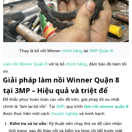
Thay lá bố nồi Winner
chính hãng
tại
3MP
Quận 8
Làm nồi Winner
Quận 8
với lá bố
chính hãng
, đảm bảo độ bám tối
ưu.
Giải pháp làm nồi Winner Quận 8
tại 3MP – Hiệu quả và triệt để
Để khắc phục hoàn toàn các vấn đề trên, giải pháp tối ưu nhất
chính là “làm lại bộ nồi”. Tại
3MP
, quy trình
làm nồi winner
quận 8
được thực hiện một cách
chuyên nghiệp
và minh bạch:
Kiểm tra và tư vấn:
Kỹ thuật viên chạy thử xe để cảm nhận
tình trạng, sau đó tháo nồi và kiểm tra từng chi tiết trước mặt