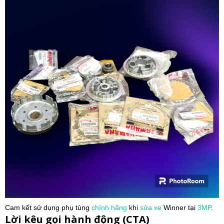
Cam kết sử dụng phụ tùng
chính hãng
khi
sửa xe
Winner tại
3MP
.
Lời kêu gọi hành động (CTA)