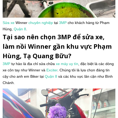
Sửa xe
Winner
chuyên nghiệp
tại
3MP
cho khách hàng từ Phạm
Hùng,
Quận 8
.
Tại sao nên chọn 3MP để sửa xe,
làm nồi Winner gần khu vực Phạm
Hùng, Tạ Quang Bữu?
3MP
tự hào là địa chỉ sửa chữa
xe máy
uy tín
, đặc biệt là các dòng
xe côn tay như Winner và
Exciter
. Chúng tôi là lựa chọn đáng tin
cậy cho anh em Biker tại
Quận 8
và các khu vực lân cận như Bình
Chánh.