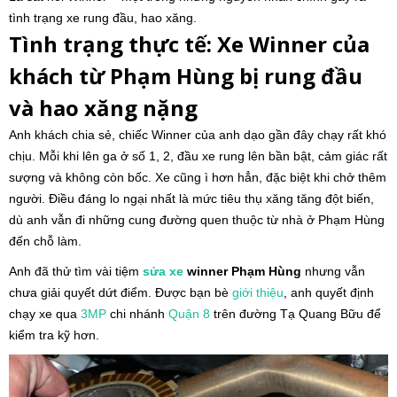
tình trạng xe rung đầu, hao xăng.
Tình trạng thực tế: Xe Winner của
khách từ Phạm Hùng bị rung đầu
và hao xăng nặng
Anh khách chia sẻ, chiếc Winner của anh dạo gần đây chạy rất khó
chịu. Mỗi khi lên ga ở số 1, 2, đầu xe rung lên bần bật, cảm giác rất
sượng và không còn bốc. Xe cũng ì hơn hẳn, đặc biệt khi chở thêm
người. Điều đáng lo ngại nhất là mức tiêu thụ xăng tăng đột biến,
dù anh vẫn đi những cung đường quen thuộc từ nhà ở Phạm Hùng
đến chỗ làm.
Anh đã thử tìm vài tiệm
sửa xe
winner Phạm Hùng
nhưng vẫn
chưa giải quyết dứt điểm. Được bạn bè
giới thiệu
, anh quyết định
chạy xe qua
3MP
chi nhánh
Quận 8
trên đường Tạ Quang Bữu để
kiểm tra kỹ hơn.