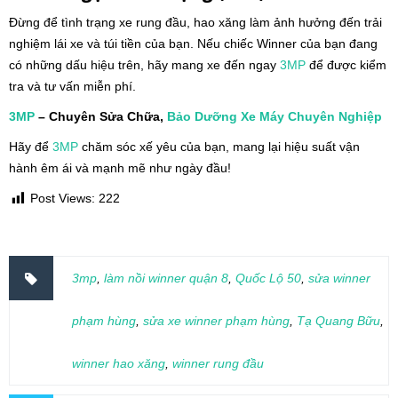
Đừng để tình trạng xe rung đầu, hao xăng làm ảnh hưởng đến trải
nghiệm lái xe và túi tiền của bạn. Nếu chiếc Winner của bạn đang
có những dấu hiệu trên, hãy mang xe đến ngay
3MP
để được kiểm
tra và tư vấn miễn phí.
3MP
– Chuyên Sửa Chữa,
Bảo Dưỡng Xe Máy
Chuyên Nghiệp
Hãy để
3MP
chăm sóc xế yêu của bạn, mang lại hiệu suất vận
hành êm ái và mạnh mẽ như ngày đầu!
Post Views:
222
3mp
,
làm nồi winner quận 8
,
Quốc Lộ 50
,
sửa winner
phạm hùng
,
sửa xe winner phạm hùng
,
Tạ Quang Bữu
,
winner hao xăng
,
winner rung đầu