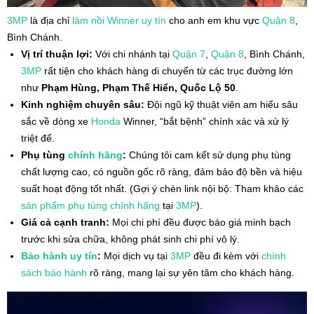
3MP
là địa chỉ
làm nồi Winner
uy tín
cho anh em khu vực
Quận 8
,
Bình Chánh.
Vị trí thuận lợi:
Với chi nhánh tại
Quận 7
,
Quận 8
, Bình Chánh,
3MP
rất tiện cho khách hàng di chuyển từ các trục đường lớn
như
Phạm Hùng, Phạm Thế Hiển, Quốc Lộ 50
.
Kinh nghiệm chuyên sâu:
Đội ngũ kỹ thuật viên am hiểu sâu
sắc về dòng xe
Honda
Winner, “bắt bệnh” chính xác và xử lý
triệt để.
Phụ tùng
chính hãng
:
Chúng tôi cam kết sử dụng phụ tùng
chất lượng cao, có nguồn gốc rõ ràng, đảm bảo độ bền và hiệu
suất hoạt động tốt nhất. (Gợi ý chèn link nội bộ: Tham khảo các
sản phẩm phụ tùng chính hãng
tại
3MP
).
Giá cả cạnh tranh:
Mọi chi phí đều được báo giá minh bạch
trước khi sửa chữa, không phát sinh chi phí vô lý.
Bảo hành
uy tín
:
Mọi dịch vụ tại
3MP
đều đi kèm với
chính
sách
bảo hành
rõ ràng, mang lại sự yên tâm cho khách hàng.