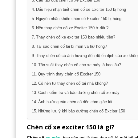
Cấu tạo của chén cổ xe Exciter 150
Dấu hiệu nhận biết chén cổ xe Exciter 150 bị hỏng
Nguyên nhân khiến chén cổ Exciter 150 bị hỏng
Nên thay chén cổ xe Exciter 150 ở đâu?
Thay chén cổ xe exciter 150 bao nhiêu tiền?
Tại sao chén cổ lại bị mòn và hư hỏng?
Thay chén cổ có ảnh hưởng đến độ ổn định của xe khôn
Tần suất thay chén cổ cho xe máy là bao lâu?
Quy trình thay chén cổ Exciter 150
Có nên tự thay chén cổ tại nhà không?
Cách kiểm tra và bảo dưỡng chén cổ xe máy
Ảnh hưởng của chén cổ đến cảm giác lái
Những lưu ý khi bảo dưỡng chén cổ Exciter 150
Chén cổ xe exciter 150 là gì?
Chén cổ
xe máy
, hay còn gọi là
bạc đạn cổ
, là một bộ 