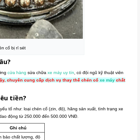
én cổ bị rỉ sét
đâu?
hững
cửa hàng
sửa chữa
xe máy
uy tín
, có đội ngũ kỹ thuật viên
cậy, chuyên cung cấp dịch vụ thay thế chén cổ
xe máy
chất
iêu tiền?
ếu tố như: loại chén cổ (zin, độ), hãng sản xuất, tình trạng xe
dao động từ 250.000 đến 500.000 VNĐ.
Ghi chú
 bảo chất lượng, độ