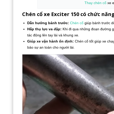
Thay chén cổ
xe e
Chén cổ xe Exciter 150 có chức năng
Dẫn hướng bánh trước:
Chén cổ
giúp bánh trước di
Hấp thụ lực va đập:
Khi đi qua những đoạn đường gồ
tác động lên tay lái và khung xe.
Giúp xe vận hành ổn định:
Chén cổ tốt giúp xe chạy
bảo sự an toàn cho người lái.