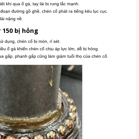
ệt khi qua ổ gà, tay lái bị rung lắc mạnh.
đoạn đường gồ ghề, chén cổ phát ra tiếng kêu lục cục.
lái nặng nề.
 150 bị hỏng
ử dụng, chén cổ bị mòn, rỉ sét.
u ổ gà khiến chén cổ chịu áp lực lớn, dễ bị hỏng.
cua gấp, phanh gấp cũng làm giảm tuổi thọ của chén cổ.