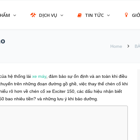
PHẨM
DỊCH VỤ
TIN TỨC
GIỚ
ao
Home
BÀ
của hệ thống lái
xe máy
, đảm bảo sự ổn định và an toàn khi điều
 chuyển trên những đoạn đường gồ ghề, việc thay thế chén cổ khi
 hiểu rõ hơn về chén cổ xe Exciter 150, các dấu hiệu nhận biết
50 bao nhiêu tiền? và những lưu ý khi bảo dưỡng.