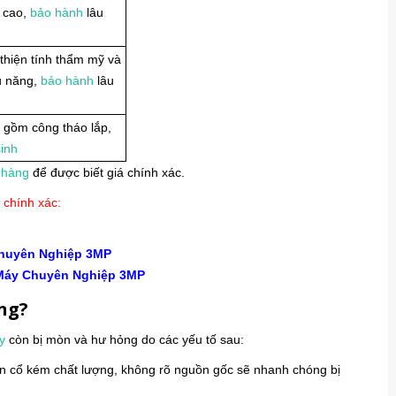
 cao,
bảo hành
lâu
 thiện tính thẩm mỹ và
u năng,
bảo hành
lâu
 gồm công tháo lắp,
sinh
 hàng
để được biết giá chính xác.
 chính xác:
Chuyên Nghiệp 3MP
Máy Chuyên Nghiệp 3MP
ỏng?
y
còn bị mòn và hư hỏng do các yếu tố sau:
én cổ kém chất lượng, không rõ nguồn gốc sẽ nhanh chóng bị