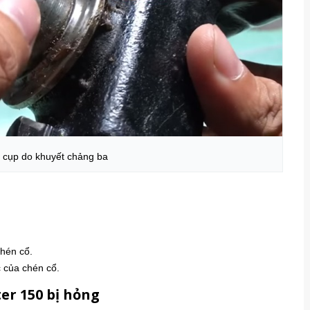
 cụp do khuyết chảng ba
hén cổ.
 của chén cổ.
er 150 bị hỏng