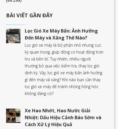
(69.299)
BÀI VIẾT GẦN ĐÂY
Lọc Gió Xe Máy Bẩn: Ảnh Hưởng
Đến Máy và Xăng Thế Nào?
Lọc gió xe máy là bộ phận nhỏ nhưng cực
kỳ quan trọng, giúp động cơ hoạt động trơn
tru và bền bỉ. Tuy nhiên, nhiều người
thường bỏ qua việc kiểm tra, thay lọc gió
định kỳ. Vậy, lọc gió xe máy bẩn ảnh hưởng
gì đến máy và xăng? Khi nào bạn cần thay
lọc gió xe máy để tránh những hỏng hóc
không đáng có?
Xe Hao Nhớt, Hao Nước Giải
Nhiệt: Dấu Hiệu Cảnh Báo Sớm và
Cách Xử Lý Hiệu Quả