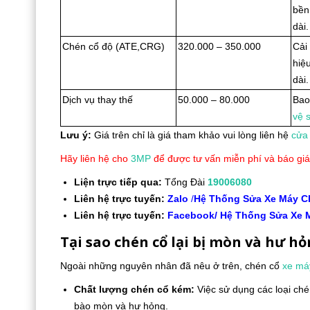
bền
dài.
Chén cổ độ (ATE,CRG)
320.000 – 350.000
Cải
hiệ
dài.
Dịch vụ thay thế
50.000 – 80.000
Bao
vệ 
Lưu ý
:
Giá trên chỉ là giá tham khảo vui lòng liên hệ
cửa
Hãy liên hệ cho
3MP
để được tư vấn miễn phí và báo giá
Liện trực tiếp qua:
Tổng Đài
19006080
Liên hệ trực tuyến:
Zalo
/
Hệ Thống Sửa Xe Máy 
Liên hệ trực tuyến:
Facebook/ Hệ Thống Sửa Xe 
Tại sao chén cổ lại bị mòn và hư h
Ngoài những nguyên nhân đã nêu ở trên, chén cổ
xe má
Chất lượng chén cổ kém:
Việc sử dụng các loại ch
bào mòn và hư hỏng.