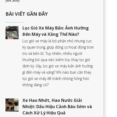
(69.305)
BÀI VIẾT GẦN ĐÂY
Lọc Gió Xe Máy Bẩn: Ảnh Hưởng
Đến Máy và Xăng Thế Nào?
Lọc gió xe máy là bộ phận nhỏ nhưng cực
kỳ quan trọng, giúp động cơ hoạt động trơn
tru và bền bỉ. Tuy nhiên, nhiều người
thường bỏ qua việc kiểm tra, thay lọc gió
định kỳ. Vậy, lọc gió xe máy bẩn ảnh hưởng
gì đến máy và xăng? Khi nào bạn cần thay
lọc gió xe máy để tránh những hỏng hóc
không đáng có?
Xe Hao Nhớt, Hao Nước Giải
Nhiệt: Dấu Hiệu Cảnh Báo Sớm và
Cách Xử Lý Hiệu Quả