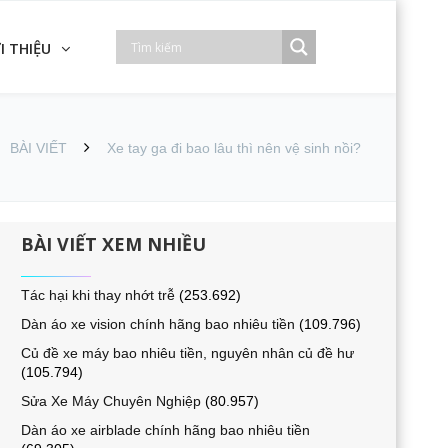
I THIỆU
BÀI VIẾT
Xe tay ga đi bao lâu thì nên vệ sinh nồi?
BÀI VIẾT XEM NHIỀU
Tác hại khi thay nhớt trễ
(253.692)
Dàn áo xe vision chính hãng bao nhiêu tiền
(109.796)
Củ đề xe máy bao nhiêu tiền, nguyên nhân củ đề hư
(105.794)
Sửa Xe Máy Chuyên Nghiệp
(80.957)
Dàn áo xe airblade chính hãng bao nhiêu tiền