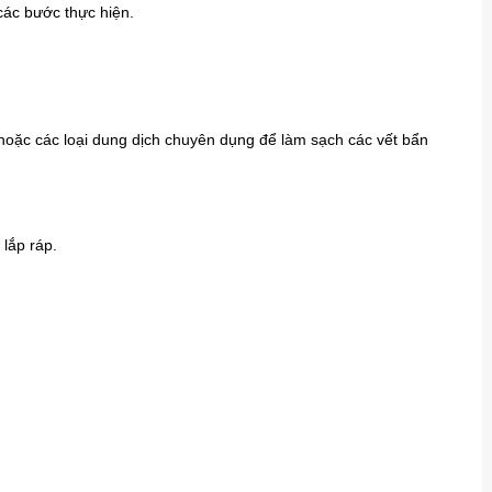
các bước thực hiện.
oặc các loại dung dịch chuyên dụng để làm sạch các vết bẩn
 lắp ráp.