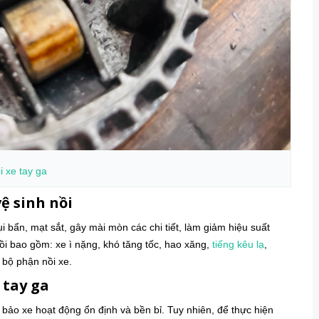
i xe tay ga
ệ sinh nồi
ụi bẩn, mạt sắt, gây mài mòn các chi tiết, làm giảm hiệu suất
ồi bao gồm: xe ì nặng, khó tăng tốc, hao xăng,
tiếng kêu lạ
,
 bộ phận nồi xe.
 tay ga
 bảo xe hoạt động ổn định và bền bỉ. Tuy nhiên, để thực hiện