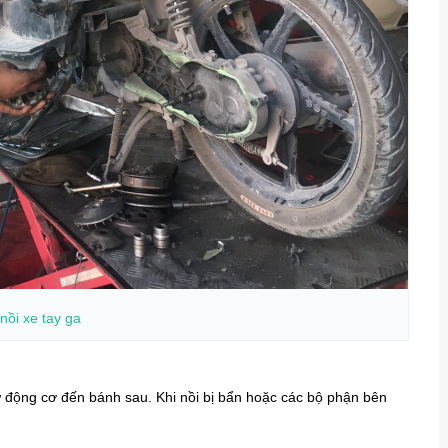
nồi xe tay ga
ừ động cơ đến bánh sau. Khi nồi bị bẩn hoặc các bộ phận bên