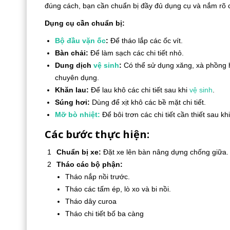
đúng cách, bạn cần chuẩn bị đầy đủ dụng cụ và nắm rõ 
Dụng cụ cần chuẩn bị:
Bộ đầu vặn ốc
:
Để tháo lắp các ốc vít.
Bàn chải:
Để làm sạch các chi tiết nhỏ.
Dung dịch
vệ sinh
:
Có thể sử dụng xăng, xà phồng h
chuyên dụng.
Khăn lau:
Để lau khô các chi tiết sau khi
vệ sinh
.
Súng hơi:
Dùng để xịt khô các bề mặt chi tiết.
Mỡ bò nhiệt:
Để bôi trơn các chi tiết cần thiết sau khi
Các bước thực hiện:
Chuẩn bị xe:
Đặt xe lên bàn nâng dựng chống giữa.
Tháo các bộ phận:
Tháo nắp nồi trước.
Tháo các tấm ép, lò xo và bi nồi.
Tháo dây curoa
Tháo chi tiết bố ba càng