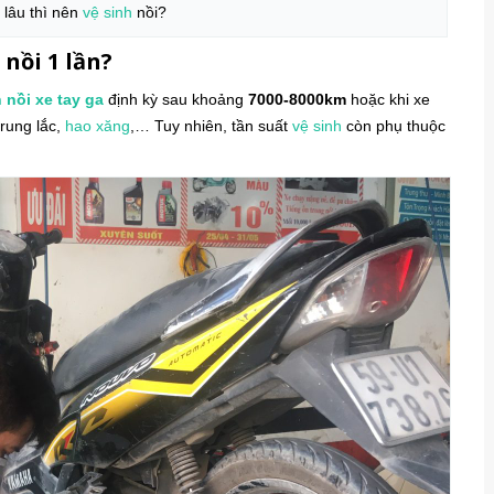
 lâu thì nên
vệ sinh
nồi?
 nồi 1 lần?
h
nồi xe tay ga
định kỳ sau khoảng
7000-8000km
hoặc khi xe
 rung lắc,
hao xăng
,… Tuy nhiên, tần suất
vệ sinh
còn phụ thuộc