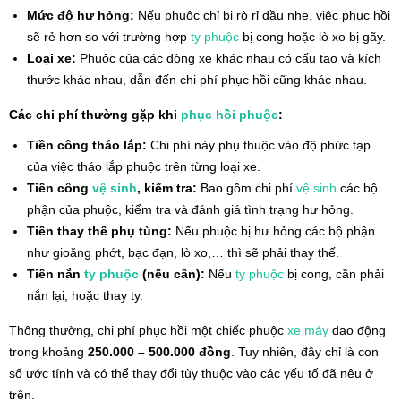
Mức độ hư hỏng:
Nếu phuộc chỉ bị rò rỉ dầu nhẹ, việc phục hồi
sẽ rẻ hơn so với trường hợp
ty phuộc
bị cong hoặc lò xo bị gãy.
Loại xe:
Phuộc của các dòng xe khác nhau có cấu tạo và kích
thước khác nhau, dẫn đến chi phí phục hồi cũng khác nhau.
Các chi phí thường gặp khi
phục hồi phuộc
:
Tiền công tháo lắp:
Chi phí này phụ thuộc vào độ phức tạp
của việc tháo lắp phuộc trên từng loại xe.
Tiền công
vệ sinh
, kiểm tra:
Bao gồm chi phí
vệ sinh
các bộ
phận của phuộc, kiểm tra và đánh giá tình trạng hư hỏng.
Tiền thay thế phụ tùng:
Nếu phuộc bị hư hỏng các bộ phận
như gioăng phớt, bạc đạn, lò xo,… thì sẽ phải thay thế.
Tiền nắn
ty phuộc
(nếu cần):
Nếu
ty phuộc
bị cong, cần phải
nắn lại, hoặc thay ty.
Thông thường, chi phí phục hồi một chiếc phuộc
xe máy
dao động
trong khoảng
250.000 – 500.000 đồng
. Tuy nhiên, đây chỉ là con
số ước tính và có thể thay đổi tùy thuộc vào các yếu tố đã nêu ở
trên.