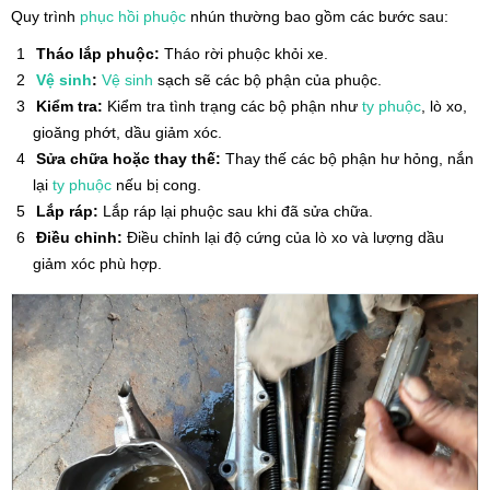
Quy trình
phục hồi phuộc
nhún thường bao gồm các bước sau:
Tháo lắp phuộc:
Tháo rời phuộc khỏi xe.
Vệ sinh
:
Vệ sinh
sạch sẽ các bộ phận của phuộc.
Kiểm tra:
Kiểm tra tình trạng các bộ phận như
ty phuộc
, lò xo,
gioăng phớt, dầu giảm xóc.
Sửa chữa hoặc thay thế:
Thay thế các bộ phận hư hỏng, nắn
lại
ty phuộc
nếu bị cong.
Lắp ráp:
Lắp ráp lại phuộc sau khi đã sửa chữa.
Điều chỉnh:
Điều chỉnh lại độ cứng của lò xo và lượng dầu
giảm xóc phù hợp.