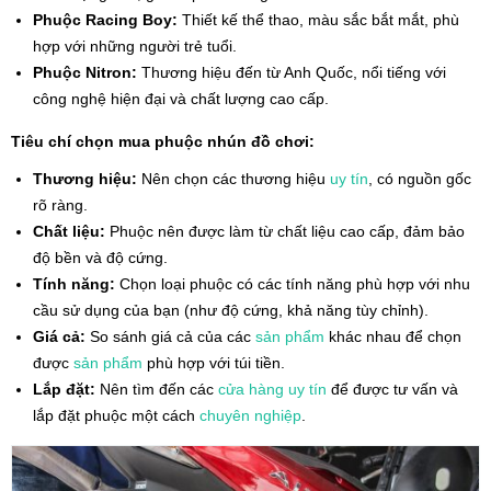
Phuộc Racing Boy:
Thiết kế thể thao, màu sắc bắt mắt, phù
hợp với những người trẻ tuổi.
Phuộc Nitron:
Thương hiệu đến từ Anh Quốc, nổi tiếng với
công nghệ hiện đại và chất lượng cao cấp.
Tiêu chí chọn mua phuộc nhún đồ chơi:
Thương hiệu:
Nên chọn các thương hiệu
uy tín
, có nguồn gốc
rõ ràng.
Chất liệu:
Phuộc nên được làm từ chất liệu cao cấp, đảm bảo
độ bền và độ cứng.
Tính năng:
Chọn loại phuộc có các tính năng phù hợp với nhu
cầu sử dụng của bạn (như độ cứng, khả năng tùy chỉnh).
Giá cả:
So sánh giá cả của các
sản phẩm
khác nhau để chọn
được
sản phẩm
phù hợp với túi tiền.
Lắp đặt:
Nên tìm đến các
cửa hàng
uy tín
để được tư vấn và
lắp đặt phuộc một cách
chuyên nghiệp
.