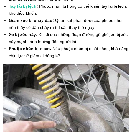
Tay lái bị lệch
:
Phuộc nhún bị hỏng có thể khiến tay lái bị lệch,
khó điều khiển.
Giảm xóc bị chảy dầu:
Quan sát phần dưới của phuộc nhún,
nếu thấy có dầu chảy ra thì cần thay thế ngay.
Xe bị xóc nảy:
Khi đi qua những đoạn đường gồ ghề, xe bị xóc
nảy mạnh, ảnh hưởng đến người lái.
Phuộc nhún bị rỉ sét:
Nếu phuộc nhún bị rỉ sét nặng, khả năng
chịu lực sẽ giảm đi đáng kể.