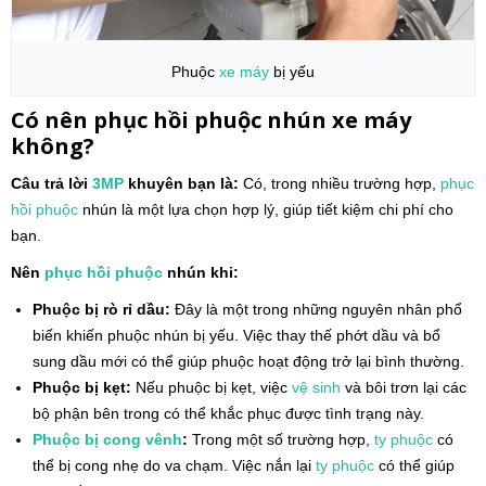
Phuộc
xe máy
bị yếu
Có nên phục hồi phuộc nhún xe máy
không?
Câu trả lời
3MP
khuyên bạn là:
Có, trong nhiều trường hợp,
phục
hồi phuộc
nhún là một lựa chọn hợp lý, giúp tiết kiệm chi phí cho
bạn.
Nên
phục hồi phuộc
nhún khi:
Phuộc bị rò rỉ dầu:
Đây là một trong những nguyên nhân phổ
biến khiến phuộc nhún bị yếu. Việc thay thế phớt dầu và bổ
sung dầu mới có thể giúp phuộc hoạt động trở lại bình thường.
Phuộc bị kẹt:
Nếu phuộc bị kẹt, việc
vệ sinh
và bôi trơn lại các
bộ phận bên trong có thể khắc phục được tình trạng này.
Phuộc bị cong vênh
:
Trong một số trường hợp,
ty phuộc
có
thể bị cong nhẹ do va chạm. Việc nắn lại
ty phuộc
có thể giúp