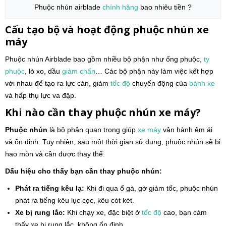
Phuộc nhún airblade
chính hãng
bao nhiêu tiền ?
Cấu tạo bộ và hoạt động phuộc nhún xe
máy
Phuộc nhún Airblade bao gồm nhiều bộ phận như ống phuộc,
ty
phuộc
, lò xo, dầu
giảm chấn
… Các bộ phận này làm việc kết hợp
với nhau để tạo ra lực cản, giảm
tốc độ
chuyển động của
bánh xe
và hấp thụ lực va đập.
Khi nào cần thay phuộc nhún xe máy?
Phuộc nhún
là bộ phận quan trọng giúp
xe máy
vận hành êm ái
và ổn định. Tuy nhiên, sau một thời gian sử dụng, phuộc nhún sẽ bị
hao mòn và cần được thay thế.
Dấu hiệu cho thấy bạn cần thay phuộc nhún:
Phát ra tiếng kêu lạ:
Khi đi qua ổ gà, gờ giảm tốc, phuộc nhún
phát ra tiếng kêu lục cọc, kêu cót két.
Xe bị rung lắc:
Khi chạy xe, đặc biệt ở
tốc độ
cao, bạn cảm
thấy xe bị rung lắc, không ổn định.