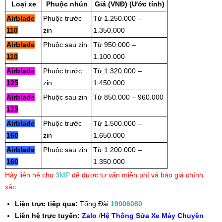
Loại xe
Phuộc nhún
Giá (VNĐ) (Ước tính)
Airblade
Phuộc trước
Từ 1.250.000 –
110
zin
1.350.000
Airblade
Phuộc sau zin
Từ 950.000 –
110
1.100.000
Airblade
Phuộc trước
Từ 1.320.000 –
125
zin
1.450.000
Airblade
Phuộc sau zin
Từ 850.000 – 960.000
125
Airblade
Phuộc trước
Từ 1.500.000 –
160
zin
1.650.000
Airblade
Phuộc sau zin
Từ 1.200.000 –
160
1.350.000
Hãy liên hệ cho
3MP
để được tư vấn miễn phí và báo giá chính
xác:
Liện trực tiếp qua:
Tổng Đài
19006080
Liên hệ trực tuyến:
Zalo
/
Hệ Thống Sửa Xe Máy Chuyên