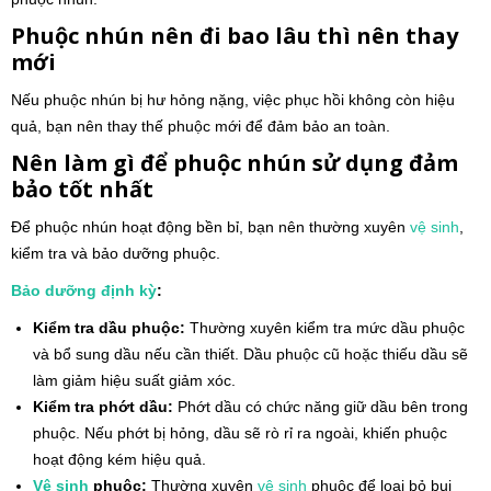
Phuộc nhún nên đi bao lâu thì nên thay
mới
Nếu phuộc nhún bị hư hỏng nặng, việc phục hồi không còn hiệu
quả, bạn nên thay thế phuộc mới để đảm bảo an toàn.
Nên làm gì để phuộc nhún sử dụng đảm
bảo tốt nhất
Để phuộc nhún hoạt động bền bỉ, bạn nên thường xuyên
vệ sinh
,
kiểm tra và bảo dưỡng phuộc.
Bảo dưỡng định kỳ
:
Kiểm tra dầu phuộc:
Thường xuyên kiểm tra mức dầu phuộc
và bổ sung dầu nếu cần thiết. Dầu phuộc cũ hoặc thiếu dầu sẽ
làm giảm hiệu suất giảm xóc.
Kiểm tra phớt dầu:
Phớt dầu có chức năng giữ dầu bên trong
phuộc. Nếu phớt bị hỏng, dầu sẽ rò rỉ ra ngoài, khiến phuộc
hoạt động kém hiệu quả.
Vệ sinh
phuộc:
Thường xuyên
vệ sinh
phuộc để loại bỏ bụi