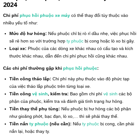
2024
Chi phí
phục hồi phuộc
xe máy
có thể thay đổi tùy thuộc vào
nhiều yếu tố như:
Mức độ hư hỏng:
Nếu phuộc chỉ bị rò rỉ dầu nhẹ, việc phục hồi
sẽ rẻ hơn so với trường hợp
ty phuộc
bị cong hoặc lò xo bị gãy.
Loại xe:
Phuộc của các dòng xe khác nhau có cấu tạo và kích
thước khác nhau, dẫn đến chi phí phục hồi cũng khác nhau.
Các chi phí thường gặp khi
phục hồi phuộc
:
Tiền công tháo lắp:
Chi phí này phụ thuộc vào độ phức tạp
của việc tháo lắp phuộc trên từng loại xe.
Tiền công
vệ sinh
, kiểm tra:
Bao gồm chi phí
vệ sinh
các bộ
phận của phuộc, kiểm tra và đánh giá tình trạng hư hỏng.
Tiền thay thế phụ tùng:
Nếu phuộc bị hư hỏng các bộ phận
như gioăng phớt, bạc đạn, lò xo,… thì sẽ phải thay thế.
Tiền nắn
ty phuộc
(nếu cần):
Nếu
ty phuộc
bị cong, cần phải
nắn lại, hoặc thay ty.