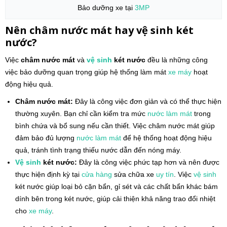
Bảo dưỡng xe tại
3MP
Nên châm nước mát hay vệ sinh két
nước?
Việc
châm nước mát
và
vệ sinh
két nước
đều là những công
việc bảo dưỡng quan trọng giúp hệ thống làm mát
xe máy
hoạt
động hiệu quả.
Châm nước mát:
Đây là công việc đơn giản và có thể thực hiện
thường xuyên. Bạn chỉ cần kiểm tra mức
nước làm mát
trong
bình chứa và bổ sung nếu cần thiết. Việc châm nước mát giúp
đảm bảo đủ lượng
nước làm mát
để hệ thống hoạt động hiệu
quả, tránh tình trạng thiếu nước dẫn đến nóng máy.
Vệ sinh
két nước:
Đây là công việc phức tạp hơn và nên được
thực hiện định kỳ tại
cửa hàng
sửa chữa xe
uy tín
. Việc
vệ sinh
két nước giúp loại bỏ cặn bẩn, gỉ sét và các chất bẩn khác bám
dính bên trong két nước, giúp cải thiện khả năng trao đổi nhiệt
cho
xe máy
.