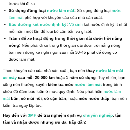
trước khi đi xa.
Sử dụng đúng loại
nước làm mát
:
Sử dụng đúng loại
nước
làm mát
phù hợp với khuyến cáo của nhà sản xuất.
Bảo dưỡng két nước định kỳ
:
Vệ sinh
két nước định kỳ ít nhất
mỗi năm một lần để loại bỏ cặn bẩn và gỉ sét.
Tránh để xe hoạt động trong thời gian dài dưới trời nắng
nóng:
Nếu phải đi xe trong thời gian dài dưới trời nắng nóng,
bạn nên dừng xe nghỉ ngơi sau mỗi 30-45 phút để động cơ
được làm mát.
Theo khuyến cáo của nhà sản xuất, bạn nên
thay
nước làm mát
xe máy
sau mỗi 20.000 km
hoặc
1 năm sử dụng
. Tuy nhiên, bạn
cũng nên thường xuyên
kiểm tra mức
nước làm mát
trong bình
chứa để đảm bảo luôn ở mức quy định. Nếu phát hiện
nước làm
mát
bẩn
,
có mùi hôi
,
có cặn bẩn
, hoặc
mức nước thấp
, bạn nên
kiểm tra ngay lập tức.
Hãy đến với
3MP
để trải nghiệm dịch vụ
chuyên nghiệp
, tận
tâm và nhận được những ưu đãi hấp dẫn: