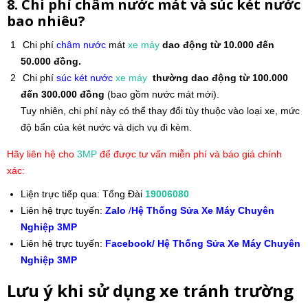
8. Chi phí châm nước mát và súc két nước
bao nhiêu?
Chi phí
châm nước
mát
xe máy
dao động từ 10.000 đến
50.000 đồng.
Chi phí
súc két nước
xe máy
thường dao động từ 100.000
đến 300.000 đồng
(bao gồm nước mát mới).
Tuy nhiên, chi phí này có thể thay đổi tùy thuộc vào loại xe, mức
độ bẩn của két nước và dịch vụ đi kèm.
Hãy liên hệ cho
3MP
để được tư vấn miễn phí và báo giá chính
xác:
Liện trực tiếp qua: Tổng Đài
19006080
Liên hệ trực tuyến:
Zalo
/
Hệ Thống Sửa Xe Máy Chuyên
Nghiệp 3MP
Liên hệ trực tuyến:
Facebook/ Hệ Thống Sửa Xe Máy Chuyên
Nghiệp 3MP
Lưu ý khi sử dụng xe tránh trường