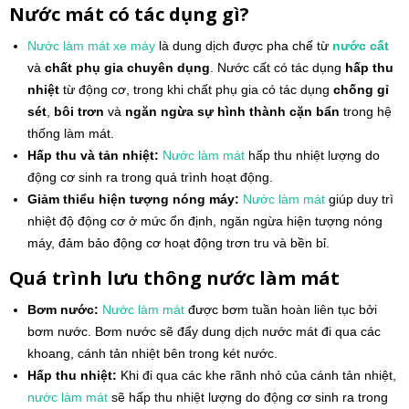
Nước mát có tác dụng gì?
Nước làm mát
xe máy
là dung dịch được pha chế từ
nước cất
và
chất phụ gia chuyên dụng
. Nước cất có tác dụng
hấp thu
nhiệt
từ động cơ, trong khi chất phụ gia có tác dụng
chống gỉ
sét
,
bôi trơn
và
ngăn ngừa sự hình thành cặn bẩn
trong hệ
thống làm mát.
Hấp thu và tản nhiệt:
Nước làm mát
hấp thu nhiệt lượng do
động cơ sinh ra trong quá trình hoạt động.
Giảm thiểu hiện tượng nóng máy:
Nước làm mát
giúp duy trì
nhiệt độ động cơ ở mức ổn định, ngăn ngừa hiện tượng nóng
máy, đảm bảo động cơ hoạt động trơn tru và bền bỉ.
Quá trình lưu thông nước làm mát
Bơm nước:
Nước làm mát
được bơm tuần hoàn liên tục bởi
bơm nước. Bơm nước sẽ đẩy dung dịch nước mát đi qua các
khoang, cánh tản nhiệt bên trong két nước.
Hấp thu nhiệt:
Khi đi qua các khe rãnh nhỏ của cánh tản nhiệt,
nước làm mát
sẽ hấp thu nhiệt lượng do động cơ sinh ra trong