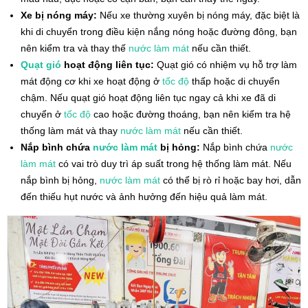
Xe bị nóng máy:
Nếu xe thường xuyên bị nóng máy, đặc biệt là
khi di chuyển trong điều kiện nắng nóng hoặc đường đông, bạn
nên kiểm tra và thay thế
nước làm mát
nếu cần thiết.
Quạt gió
hoạt động liên tục:
Quạt gió có nhiệm vụ hỗ trợ làm
mát động cơ khi xe hoạt động ở
tốc độ
thấp hoặc di chuyển
chậm. Nếu quạt gió hoạt động liên tục ngay cả khi xe đã di
chuyển ở
tốc độ
cao hoặc đường thoáng, bạn nên kiểm tra hệ
thống làm mát và thay
nước làm mát
nếu cần thiết.
Nắp bình chứa
nước làm mát
bị hỏng:
Nắp bình chứa
nước
làm mát
có vai trò duy trì áp suất trong hệ thống làm mát. Nếu
nắp bình bị hỏng,
nước làm mát
có thể bị rò rỉ hoặc bay hơi, dẫn
đến thiếu hụt nước và ảnh hưởng đến hiệu quả làm mát.