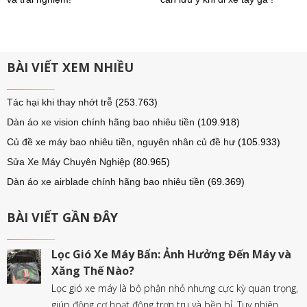
BÀI VIẾT XEM NHIỀU
Tác hại khi thay nhớt trễ
(253.763)
Dàn áo xe vision chính hãng bao nhiêu tiền
(109.918)
Củ đề xe máy bao nhiêu tiền, nguyên nhân củ đề hư
(105.933)
Sửa Xe Máy Chuyên Nghiệp
(80.965)
Dàn áo xe airblade chính hãng bao nhiêu tiền
(69.369)
BÀI VIẾT GẦN ĐÂY
Lọc Gió Xe Máy Bẩn: Ảnh Hưởng Đến Máy và
Xăng Thế Nào?
Lọc gió xe máy là bộ phận nhỏ nhưng cực kỳ quan trọng,
giúp động cơ hoạt động trơn tru và bền bỉ. Tuy nhiên,