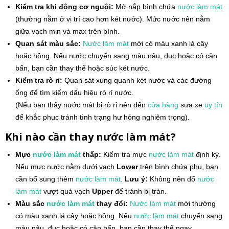
Kiểm tra khi động cơ nguội:
Mở nắp bình chứa
nước làm mát
(thường nằm ở vị trí cao hơn két nước). Mức nước nên nằm
giữa vạch min và max trên bình.
Quan sát màu sắc:
Nước làm mát
mới có màu xanh lá cây
hoặc hồng. Nếu nước chuyển sang màu nâu, đục hoặc có cặn
bẩn, bạn cần thay thế hoặc súc két nước.
Kiểm tra rò rỉ:
Quan sát xung quanh két nước và các đường
ống để tìm kiếm dấu hiệu rò rỉ nước.
(Nếu bạn thấy nước mát bị rò rỉ nên đến
cửa hàng
sưa xe
uy tín
để khắc phục tránh tình trạng hư hỏng nghiêm trọng).
Khi nào cần thay nước làm mát?
Mực
nước làm mát
thấp:
Kiểm tra mực
nước làm mát
định kỳ.
Nếu mực nước nằm dưới vạch
Lower
trên bình chứa phụ, bạn
cần bổ sung thêm
nước làm mát
.
Lưu ý:
Không nên đổ
nước
làm mát
vượt quá vạch
Upper
để tránh bị tràn.
Màu sắc
nước làm mát
thay đổi:
Nước làm mát
mới thường
có màu xanh lá cây hoặc hồng. Nếu
nước làm mát
chuyển sang
màu nâu, đục hoặc có cặn bẩn, bạn cần thay thế ngay.