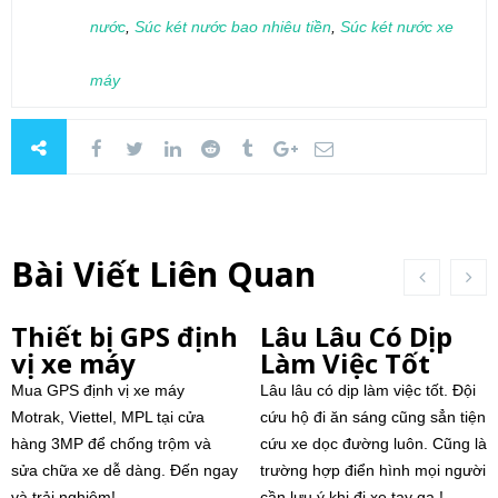
nước
,
Súc két nước bao nhiêu tiền
,
Súc két nước xe
máy
Bài Viết Liên Quan
Thiết bị GPS định
Lâu Lâu Có Dịp
vị xe máy
Làm Việc Tốt
Mua GPS định vị xe máy
Lâu lâu có dịp làm việc tốt. Đội
Motrak, Viettel, MPL tại cửa
cứu hộ đi ăn sáng cũng sẳn tiện
hàng 3MP để chống trộm và
cứu xe dọc đường luôn. Cũng là
sửa chữa xe dễ dàng. Đến ngay
trường hợp điển hình mọi người
và trải nghiệm!
cần lưu ý khi đi xe tay ga !