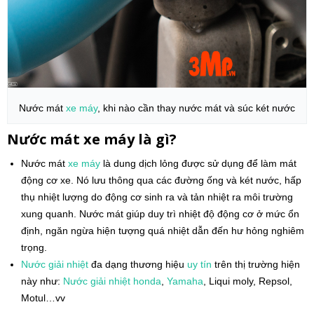
Nước mát
xe máy
, khi nào cần thay nước mát và súc két nước
Nước mát xe máy là gì?
Nước mát
xe máy
là dung dịch lỏng được sử dụng để làm mát
động cơ xe. Nó lưu thông qua các đường ống và két nước, hấp
thụ nhiệt lượng do động cơ sinh ra và tản nhiệt ra môi trường
xung quanh. Nước mát giúp duy trì nhiệt độ động cơ ở mức ổn
định, ngăn ngừa hiện tượng quá nhiệt dẫn đến hư hỏng nghiêm
trọng.
Nước giải nhiệt
đa dạng thương hiệu
uy tín
trên thị trường hiện
này như:
Nước giải nhiệt
honda
,
Yamaha
, Liqui moly, Repsol,
Motul…vv