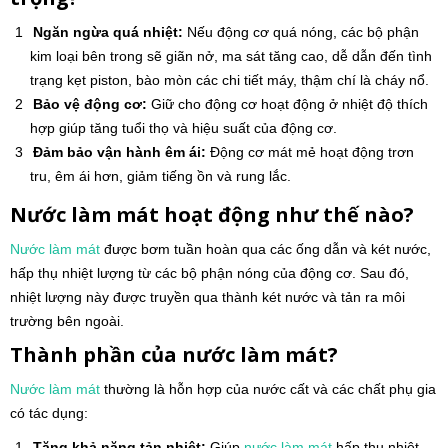
Ngăn ngừa quá nhiệt:
Nếu động cơ quá nóng, các bộ phận
kim loại bên trong sẽ giãn nở, ma sát tăng cao, dễ dẫn đến tình
trạng kẹt piston, bào mòn các chi tiết máy, thậm chí là cháy nổ.
Bảo vệ động cơ:
Giữ cho động cơ hoạt động ở nhiệt độ thích
hợp giúp tăng tuổi thọ và hiệu suất của động cơ.
Đảm bảo vận hành êm ái:
Động cơ mát mẻ hoạt động trơn
tru, êm ái hơn, giảm tiếng ồn và rung lắc.
Nước làm mát hoạt động như thế nào?
Nước làm mát
được bơm tuần hoàn qua các ống dẫn và két nước,
hấp thụ nhiệt lượng từ các bộ phận nóng của động cơ. Sau đó,
nhiệt lượng này được truyền qua thành két nước và tản ra môi
trường bên ngoài.
Thành phần của nước làm mát?
Nước làm mát
thường là hỗn hợp của nước cất và các chất phụ gia
có tác dụng:
Tăng khả năng tản nhiệt:
Giúp
nước làm mát
hấp thụ nhiệt