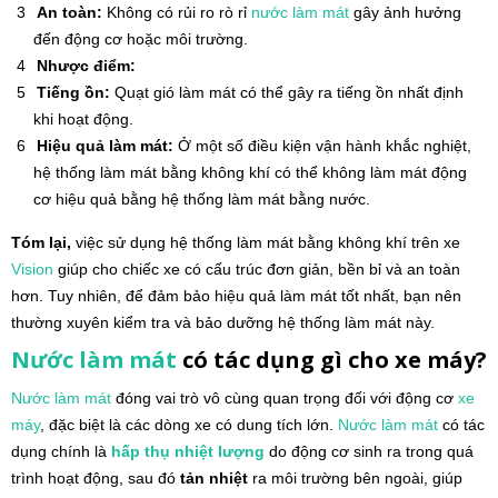
An toàn:
Không có rủi ro rò rỉ
nước làm mát
gây ảnh hưởng
đến động cơ hoặc môi trường.
Nhược điểm:
Tiếng ồn:
Quạt gió làm mát có thể gây ra tiếng ồn nhất định
khi hoạt động.
Hiệu quả làm mát:
Ở một số điều kiện vận hành khắc nghiệt,
hệ thống làm mát bằng không khí có thể không làm mát động
cơ hiệu quả bằng hệ thống làm mát bằng nước.
Tóm lại,
việc sử dụng hệ thống làm mát bằng không khí trên xe
Vision
giúp cho chiếc xe có cấu trúc đơn giản, bền bỉ và an toàn
hơn. Tuy nhiên, để đảm bảo hiệu quả làm mát tốt nhất, bạn nên
thường xuyên kiểm tra và bảo dưỡng hệ thống làm mát này.
Nước làm mát
có tác dụng gì cho xe máy?
Nước làm mát
đóng vai trò vô cùng quan trọng đối với động cơ
xe
máy
, đặc biệt là các dòng xe có dung tích lớn.
Nước làm mát
có tác
dụng chính là
hấp thụ nhiệt lượng
do động cơ sinh ra trong quá
trình hoạt động, sau đó
tản nhiệt
ra môi trường bên ngoài, giúp