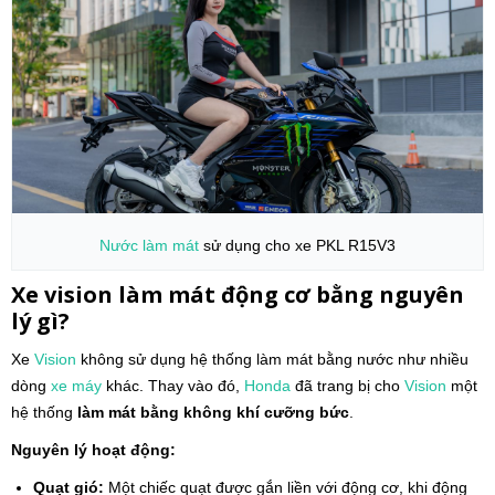
Nước làm mát
sử dụng cho xe PKL R15V3
Xe vision làm mát động cơ bằng nguyên
lý gì?
Xe
Vision
không sử dụng hệ thống làm mát bằng nước như nhiều
dòng
xe máy
khác. Thay vào đó,
Honda
đã trang bị cho
Vision
một
hệ thống
làm mát bằng không khí cưỡng bức
.
Nguyên lý hoạt động:
Quạt gió:
Một chiếc quạt được gắn liền với động cơ, khi động