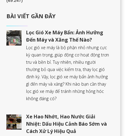
(69.247)
BÀI VIẾT GẦN ĐÂY
Lọc Gió Xe Máy Bẩn: Ảnh Hưởng
Đến Máy và Xăng Thế Nào?
Lọc gió xe máy là bộ phận nhỏ nhưng cực
kỳ quan trọng, giúp động cơ hoạt động trơn
tru và bền bỉ. Tuy nhiên, nhiều người
thường bỏ qua việc kiểm tra, thay lọc gió
định kỳ. Vậy, lọc gió xe máy bẩn ảnh hưởng
gì đến máy và xăng? Khi nào bạn cần thay
lọc gió xe máy để tránh những hỏng hóc
không đáng có?
Xe Hao Nhớt, Hao Nước Giải
Nhiệt: Dấu Hiệu Cảnh Báo Sớm và
Cách Xử Lý Hiệu Quả