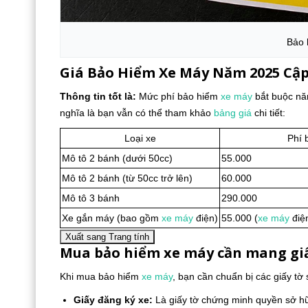
Bảo
Giá Bảo Hiểm Xe Máy Năm 2025 Cậ
Thông tin tốt là:
Mức phí bảo hiểm
xe máy
bắt buộc nă
nghĩa là bạn vẫn có thể tham khảo
bảng giá
chi tiết:
Loại xe
Phí 
Mô tô 2 bánh (dưới 50cc)
55.000
Mô tô 2 bánh (từ 50cc trở lên)
60.000
Mô tô 3 bánh
290.000
Xe gắn máy (bao gồm
xe máy
điện)
55.000 (
xe máy
điện
Xuất sang Trang tính
Mua bảo hiểm xe máy cần mang giấ
Khi mua bảo hiểm
xe máy
, bạn cần chuẩn bị các giấy tờ 
Giấy đăng ký xe:
Là giấy tờ chứng minh quyền sở h