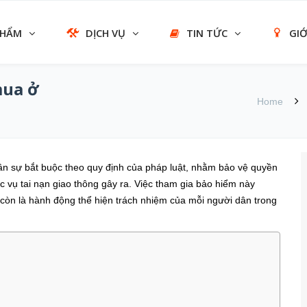
PHẨM
DỊCH VỤ
TIN TỨC
GIỚ
mua ở
Home
ân sự bắt buộc theo quy định của pháp luật, nhằm bảo vệ quyền
ác vụ tai nạn giao thông gây ra. Việc tham gia bảo hiểm này
còn là hành động thể hiện trách nhiệm của mỗi người dân trong