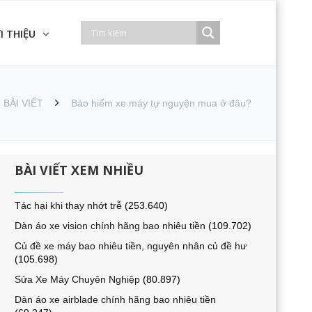
I THIỆU
BÀI VIẾT
Bảo hiểm xe máy tự nguyện mua ở đâu?
BÀI VIẾT XEM NHIỀU
Tác hại khi thay nhớt trễ
(253.640)
Dàn áo xe vision chính hãng bao nhiêu tiền
(109.702)
Củ đề xe máy bao nhiêu tiền, nguyên nhân củ đề hư
(105.698)
Sửa Xe Máy Chuyên Nghiệp
(80.897)
Dàn áo xe airblade chính hãng bao nhiêu tiền