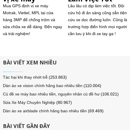
Mua GPS định vị xe máy
Lâu lâu có dịp làm việc tốt. Đội
Motrak, Viettel, MPL tại cửa
cứu hộ đi ăn sáng cũng sẳn tiện
hàng 3MP để chống trộm và
cứu xe dọc đường luôn. Cũng là
sửa chữa xe dễ dàng. Đến ngay
trường hợp điển hình mọi người
và trải nghiệm!
cần lưu ý khi đi xe tay ga !
BÀI VIẾT XEM NHIỀU
Tác hại khi thay nhớt trễ
(253.863)
Dàn áo xe vision chính hãng bao nhiêu tiền
(110.004)
Củ đề xe máy bao nhiêu tiền, nguyên nhân củ đề hư
(106.021)
Sửa Xe Máy Chuyên Nghiệp
(80.967)
Dàn áo xe airblade chính hãng bao nhiêu tiền
(69.469)
BÀI VIẾT GẦN ĐÂY