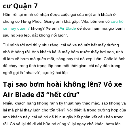
cư Quận 7
Hôm rồi tụi mình có nhận được cuộc gọi của một anh khách ở
chung cư Hưng Phúc. Giọng ảnh khá gấp: “Alo, bên em có
cứu hộ
xe máy
quận 7
không? Xe anh
Air Blade
để dưới hầm mà giờ bánh
sau nó xẹp lép, dắt không nổi luôn”.
Tụi mình tới nơi thì y như rằng, cái vỏ xe nó nứt hết mấy đường
nhỏ ở hông rồi. Anh khách kể là mấy hôm trước thấy hơi non, tính
đi làm về bơm mà quên mất, sáng nay thì nó xẹp luôn. Chắc là ảnh
đã chạy trong tình trạng lốp non một thời gian, cái này dân trong
nghề gọi là “nhai vỏ”, cực kỳ hại lốp.
Tại sao bơm hoài không lên? Vỏ xe
Air Blade đã “hết cứu”
Nhiều khách hàng không rành kỹ thuật hay thắc mắc, sao không vá
lại mà phải thay luôn cho tốn tiền? Nói thiệt là trong trường hợp của
anh khách này, cái vỏ nó đã bị nứt gãy hết phần kết cấu bên trong
rồi. Có vá lại thì đi vài bữa nó cũng xì lại ngay chỗ khác, bơm lên