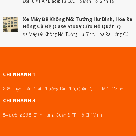
Đại Tu Xe Air Blade: Từ Cứu Hộ Đến Hồi Sinh Tại
Xe Máy Đề Không Nổ: Tưởng Hư Bình, Hóa Ra
Hỏng Củ Đề (Case Study Cứu Hộ Quận 7)
Xe Máy Đề Không Nổ: Tưởng Hư Bình, Hóa Ra Hỏng Củ
CHI NHÁNH 1
838 Huỳnh Tấn Phát, Phường Tân Phú, Quận 7, TP. Hồ Chí Minh
CHI NHÁNH 3
54 Đường Số 5, Bình Hưng, Quận 8, TP. Hồ Chí Minh