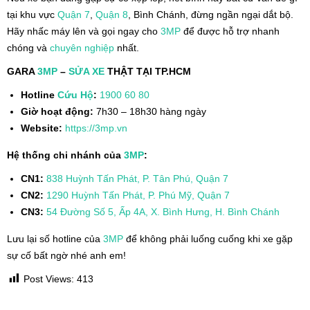
tại khu vực
Quận 7
,
Quận 8
, Bình Chánh, đừng ngần ngại dắt bộ.
Hãy nhấc máy lên và gọi ngay cho
3MP
để được hỗ trợ nhanh
chóng và
chuyên nghiệp
nhất.
GARA
3MP
–
SỬA XE
THẬT TẠI TP.HCM
Hotline
Cứu Hộ
:
1900 60 80
Giờ hoạt động:
7h30 – 18h30 hàng ngày
Website:
https://3mp.vn
Hệ thống chi nhánh của
3MP
:
CN1:
838 Huỳnh Tấn Phát, P. Tân Phú, Quận 7
CN2:
1290 Huỳnh Tấn Phát, P. Phú Mỹ, Quận 7
CN3:
54 Đường Số 5, Ấp 4A, X. Bình Hưng, H. Bình Chánh
Lưu lại số hotline của
3MP
để không phải luống cuống khi xe gặp
sự cố bất ngờ nhé anh em!
Post Views:
413