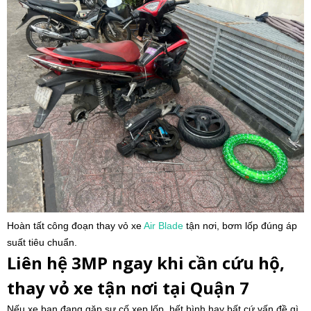
Hoàn tất công đoạn thay vỏ xe
Air Blade
tận nơi, bơm lốp đúng áp
suất tiêu chuẩn.
Liên hệ 3MP ngay khi cần cứu hộ,
thay vỏ xe tận nơi tại Quận 7
Nếu xe bạn đang gặp sự cố xẹp lốp, hết bình hay bất cứ vấn đề gì