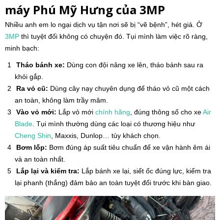
máy Phú Mỹ Hưng của 3MP
Nhiều anh em lo ngại dịch vụ tận nơi sẽ bị “vẽ bệnh”, hét giá. Ở
3MP
thì tuyệt đối không có chuyện đó. Tụi mình làm việc rõ ràng,
minh bạch:
Tháo bánh xe:
Dùng con đội nâng xe lên, tháo bánh sau ra
khỏi gắp.
Ra vỏ cũ:
Dùng cây nạy chuyên dụng để tháo vỏ cũ một cách
an toàn, không làm trầy mâm.
Vào vỏ mới:
Lắp vỏ mới
chính hãng
, đúng thông số cho xe
Air
Blade
. Tụi mình thường dùng các loại có thương hiệu như
Cheng Shin
, Maxxis, Dunlop… tùy khách chọn.
Bơm lốp:
Bơm đúng áp suất tiêu chuẩn để xe vận hành êm ái
và an toàn nhất.
Lắp lại và kiểm tra:
Lắp bánh xe lại, siết ốc đúng lực, kiểm tra
lại phanh (thắng) đảm bảo an toàn tuyệt đối trước khi bàn giao.