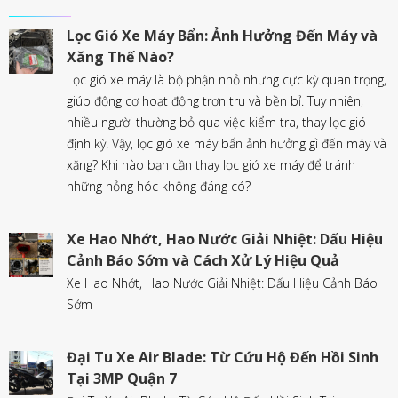
Lọc Gió Xe Máy Bẩn: Ảnh Hưởng Đến Máy và
Xăng Thế Nào?
Lọc gió xe máy là bộ phận nhỏ nhưng cực kỳ quan trọng,
giúp động cơ hoạt động trơn tru và bền bỉ. Tuy nhiên,
nhiều người thường bỏ qua việc kiểm tra, thay lọc gió
định kỳ. Vậy, lọc gió xe máy bẩn ảnh hưởng gì đến máy và
xăng? Khi nào bạn cần thay lọc gió xe máy để tránh
những hỏng hóc không đáng có?
Xe Hao Nhớt, Hao Nước Giải Nhiệt: Dấu Hiệu
Cảnh Báo Sớm và Cách Xử Lý Hiệu Quả
Xe Hao Nhớt, Hao Nước Giải Nhiệt: Dấu Hiệu Cảnh Báo
Sớm
Đại Tu Xe Air Blade: Từ Cứu Hộ Đến Hồi Sinh
Tại 3MP Quận 7