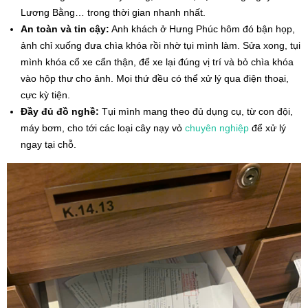
Lương Bằng… trong thời gian nhanh nhất.
An toàn và tin cậy:
Anh khách ở Hưng Phúc hôm đó bận họp,
ảnh chỉ xuống đưa chìa khóa rồi nhờ tụi mình làm. Sửa xong, tụi
mình khóa cổ xe cẩn thận, để xe lại đúng vị trí và bỏ chìa khóa
vào hộp thư cho ảnh. Mọi thứ đều có thể xử lý qua điện thoại,
cực kỳ tiện.
Đầy đủ đồ nghề:
Tụi mình mang theo đủ dụng cụ, từ con đội,
máy bơm, cho tới các loại cây nạy vỏ
chuyên nghiệp
để xử lý
ngay tại chỗ.