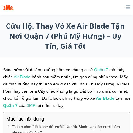
Cứu Hộ, Thay Vỏ Xe Air Blade Tận
Nơi Quận 7 (Phú Mỹ Hưng) – Uy
Tín, Giá Tốt
Sáng sớm vội đi làm, xuống hầm xe chung cư ở
Quận 7
mà thấy
chiếc
Air Blade
bánh sau mềm nhũn, tim gan cũng nhũn theo. Mấy
cái tình huống này thì anh em ở các khu như Phú Mỹ Hưng, Riviera
Point hay Jamona City chắc không lạ gì. Dắt bộ thì xa mà còn mệt,
chưa kể trễ giờ làm. Đó là lúc dịch vụ
thay vỏ xe
Air Blade
tận nơi
Quận 7
của
3MP
tụi mình ra tay.
Mục lục nội dung
Tình huống “dở khóc dở cười”: Xe Air Blade xẹp lốp dưới hầm