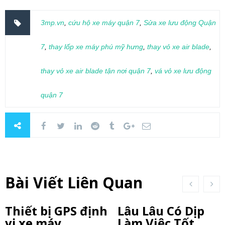
3mp.vn
,
cứu hộ xe máy quận 7
,
Sửa xe lưu động Quận
7
,
thay lốp xe máy phú mỹ hưng
,
thay vỏ xe air blade
,
thay vỏ xe air blade tận nơi quận 7
,
vá vỏ xe lưu động
quận 7
Bài Viết Liên Quan
Thiết bị GPS định
Lâu Lâu Có Dịp
vị xe máy
Làm Việc Tốt