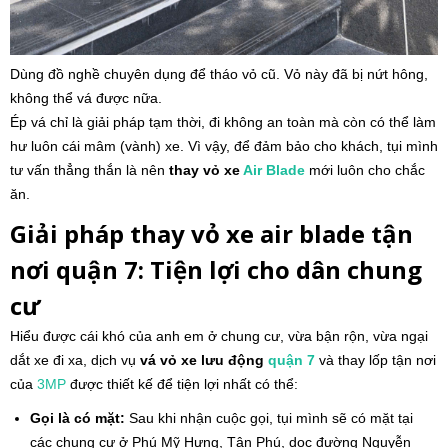
Dùng đồ nghề chuyên dụng để tháo vỏ cũ. Vỏ này đã bị nứt hông,
không thể vá được nữa.
Ép vá chỉ là giải pháp tạm thời, đi không an toàn mà còn có thể làm
hư luôn cái mâm (vành) xe. Vì vậy, để đảm bảo cho khách, tụi mình
tư vấn thẳng thắn là nên
thay vỏ xe
Air Blade
mới luôn cho chắc
ăn.
Giải pháp thay vỏ xe air blade tận
nơi quận 7: Tiện lợi cho dân chung
cư
Hiểu được cái khó của anh em ở chung cư, vừa bận rộn, vừa ngại
dắt xe đi xa, dịch vụ
vá vỏ xe lưu động
quận 7
và thay lốp tận nơi
của
3MP
được thiết kế để tiện lợi nhất có thể:
Gọi là có mặt:
Sau khi nhận cuộc gọi, tụi mình sẽ có mặt tại
các chung cư ở Phú Mỹ Hưng, Tân Phú, dọc đường Nguyễn