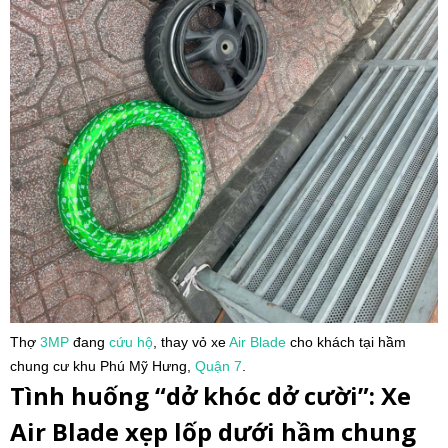
Thợ
3MP
đang
cứu hộ
, thay vỏ xe
Air Blade
cho khách tại hầm
chung cư khu Phú Mỹ Hưng,
Quận 7
.
Tình huống “dở khóc dở cười”: Xe
Air Blade xẹp lốp dưới hầm chung