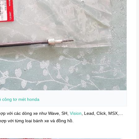
ồ
công tơ mét
honda
ợp với các dòng xe như Wave, SH,
Vision
, Lead, Click, MSX,…
hợp với từng loại bánh xe và đồng hồ.