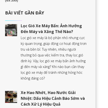
(69.399)
BÀI VIẾT GẦN ĐÂY
Lọc Gió Xe Máy Bẩn: Ảnh Hưởng
Đến Máy và Xăng Thế Nào?
Lọc gió xe máy là bộ phận nhỏ nhưng cực
kỳ quan trọng, giúp động cơ hoạt động trơn
tru và bền bỉ. Tuy nhiên, nhiều người
thường bỏ qua việc kiểm tra, thay lọc gió
định kỳ. Vậy, lọc gió xe máy bẩn ảnh hưởng
gì đến máy và xăng? Khi nào bạn cần thay
lọc gió xe máy để tránh những hỏng hóc
không đáng có?
Xe Hao Nhớt, Hao Nước Giải
Nhiệt: Dấu Hiệu Cảnh Báo Sớm và
Cách Xử Lý Hiệu Quả