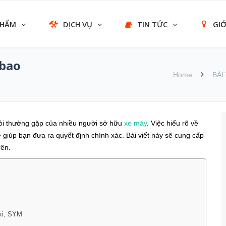
PHẨM
DỊCH VỤ
TIN TỨC
GIỚ
 bao
Home
BÀI
ỏi thường gặp của nhiều người sở hữu
xe máy
. Việc hiểu rõ về
 giúp bạn đưa ra quyết định chính xác. Bài viết này sẽ cung cấp
rên.
ki, SYM