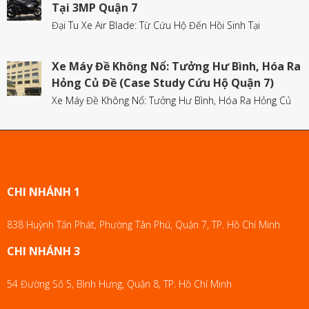
Tại 3MP Quận 7
Đại Tu Xe Air Blade: Từ Cứu Hộ Đến Hồi Sinh Tại
Xe Máy Đề Không Nổ: Tưởng Hư Bình, Hóa Ra
Hỏng Củ Đề (Case Study Cứu Hộ Quận 7)
Xe Máy Đề Không Nổ: Tưởng Hư Bình, Hóa Ra Hỏng Củ
CHI NHÁNH 1
838 Huỳnh Tấn Phát, Phường Tân Phú, Quận 7, TP. Hồ Chí Minh
CHI NHÁNH 3
54 Đường Số 5, Bình Hưng, Quận 8, TP. Hồ Chí Minh