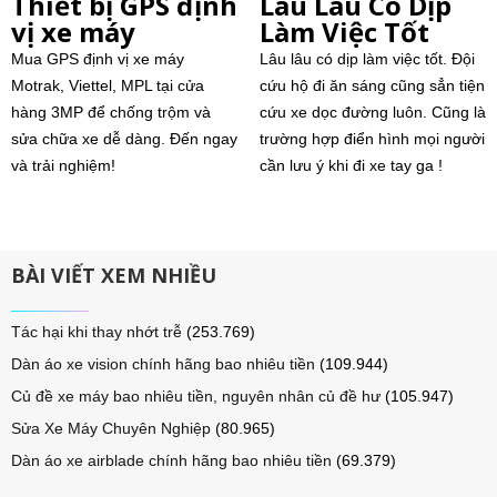
Thiết bị GPS định
Lâu Lâu Có Dịp
vị xe máy
Làm Việc Tốt
Mua GPS định vị xe máy
Lâu lâu có dịp làm việc tốt. Đội
Motrak, Viettel, MPL tại cửa
cứu hộ đi ăn sáng cũng sẳn tiện
hàng 3MP để chống trộm và
cứu xe dọc đường luôn. Cũng là
sửa chữa xe dễ dàng. Đến ngay
trường hợp điển hình mọi người
và trải nghiệm!
cần lưu ý khi đi xe tay ga !
BÀI VIẾT XEM NHIỀU
Tác hại khi thay nhớt trễ
(253.769)
Dàn áo xe vision chính hãng bao nhiêu tiền
(109.944)
Củ đề xe máy bao nhiêu tiền, nguyên nhân củ đề hư
(105.947)
Sửa Xe Máy Chuyên Nghiệp
(80.965)
Dàn áo xe airblade chính hãng bao nhiêu tiền
(69.379)