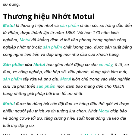
sử dụng.
Thương hiệu Nhớt Motul
Motul
là thương hiệu nhớt và
sản phẩm
chăm sóc xe hàng đầu đến
từ Pháp, được thành lập từ năm 1853. Với hơn 170 năm kinh
nghiệm,
Motul
đã khẳng định vị thế tiên phong trong ngành công
nghiệp nhớt nhờ các
sản phẩm
chất lượng cao, được sản xuất bằng
công nghệ tiên tiến và đáp ứng mọi nhu cầu của khách hàng.
Sản phẩm
của
Motul
bao gồm nhớt động cơ cho
xe máy
, ô tô, xe
đua, xe công nghiệp, dầu hộp số, dầu phanh, dung dịch làm mát,
sản phẩm
tẩy rửa và phụ gia.
Motul
luôn chú trọng vào việc nghiên
cứu và phát triển
sản phẩm
mới, đảm bảo mang đến cho khách
hàng những giải pháp bôi trơn tối ưu nhất.
Motul
được tin dùng bởi các đội đua xe hàng đầu thế giới và được
nhiều người yêu thích xe tin tưởng lựa chọn. Nhớt
Motul
giúp bảo
vệ động cơ xe tối ưu, tăng cường hiệu suất hoạt động và kéo dài
tuổi thọ động cơ.