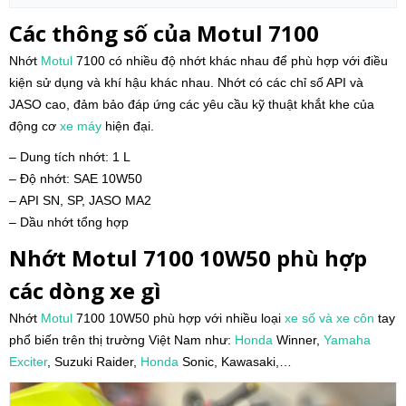
Các thông số của Motul 7100
Nhớt
Motul
7100 có nhiều độ nhớt khác nhau để phù hợp với điều
kiện sử dụng và khí hậu khác nhau. Nhớt có các chỉ số API và
JASO cao, đảm bảo đáp ứng các yêu cầu kỹ thuật khắt khe của
động cơ
xe máy
hiện đại.
– Dung tích nhớt: 1 L
– Độ nhớt: SAE 10W50
– API SN, SP, JASO MA2
– Dầu nhớt tổng hợp
Nhớt Motul 7100 10W50 phù hợp
các dòng xe gì
Nhớt
Motul
7100 10W50 phù hợp với nhiều loại
xe số và xe côn
tay
phổ biến trên thị trường Việt Nam như:
Honda
Winner,
Yamaha
Exciter
, Suzuki Raider,
Honda
Sonic, Kawasaki,…