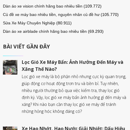
Dàn áo xe vision chính hãng bao nhiêu tiền
(109.772)
Củ đề xe máy bao nhiêu tiền, nguyên nhân củ đề hư
(105.770)
Sửa Xe Máy Chuyên Nghiệp
(80.911)
Dàn áo xe airblade chính hãng bao nhiêu tiền
(69.293)
BÀI VIẾT GẦN ĐÂY
Lọc Gió Xe Máy Bẩn: Ảnh Hưởng Đến Máy và
Xăng Thế Nào?
Lọc gió xe máy là bộ phận nhỏ nhưng cực kỳ quan trọng,
giúp động cơ hoạt động trơn tru và bền bỉ. Tuy nhiên,
nhiều người thường bỏ qua việc kiểm tra, thay lọc gió
định kỳ. Vậy, lọc gió xe máy bẩn ảnh hưởng gì đến máy và
xăng? Khi nào bạn cần thay lọc gió xe máy để tránh
những hỏng hóc không đáng có?
Xe Hao Nhớt, Hao Nước Giải Nhiệt: Dấu Hiệu