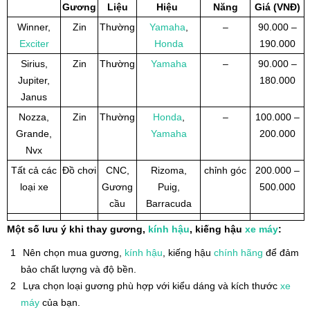
Gương
Liệu
Hiệu
Năng
Giá (VNĐ)
Winner,
Zin
Thường
Yamaha
,
–
90.000 –
Exciter
Honda
190.000
Sirius,
Zin
Thường
Yamaha
–
90.000 –
Jupiter,
180.000
Janus
Nozza,
Zin
Thường
Honda
,
–
100.000 –
Grande,
Yamaha
200.000
Nvx
Tất cả các
Đồ chơi
CNC,
Rizoma,
chỉnh góc
200.000 –
loại xe
Gương
Puig,
500.000
cầu
Barracuda
Một số lưu ý khi thay gương,
kính hậu
, kiếng hậu
xe máy
:
Nên chọn mua gương,
kính hậu
, kiếng hậu
chính hãng
để đảm
bảo chất lượng và độ bền.
Lựa chọn loại gương phù hợp với kiểu dáng và kích thước
xe
máy
của bạn.