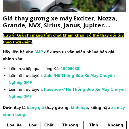
Giá thay gương xe máy Exciter, Nozza,
Grande, NVX, Sirius, Janus, Jupiter….
Lưu ý: Giá chỉ mang tính chất kham khảo
,
có thể thay đổi tùy
theo thời điểm
.
Hãy liên hệ cho
3MP
để được tư vấn miễn phí và báo giá
chính xác:
Liện trực tiếp qua: Tổng Đài
19006080
Liên hệ trực tuyến:
Zalo
/
Hệ Thống Sửa Xe Máy Chuyên
Nghiệp 3MP
Liên hệ trực tuyến:
Facebook/ Hệ Thống Sửa Xe Máy Chuyên
Nghiệp 3MP
Dưới đây là
bảng giá
thay gương,
kính hậu
, kiếng hậu
xe máy
chính hãng
:
Loại Xe
Loại
Chất
Thương
Tính
Khoảng