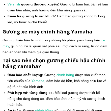
Vệ sinh
gương thường xuyên:
Gương bị bám bụi, bẩn sẽ làm
giảm tầm nhìn, ảnh hưởng đến khả năng quan sát.
Kiểm tra gương trước khi đi:
Đảm bảo gương không bị lỏng
lẻo, vỡ hoặc bị che khuất.
Gương xe máy chính hãng Yamaha
Gương chiếu hậu là một trong những bộ phận quan trọng trên
xe
máy
, giúp người lái quan sát phía sau một cách rõ ràng, từ đó đảm
bảo an toàn khi tham gia giao thông.
Tại sao nên chọn gương chiếu hậu chính
hãng Yamaha?
Đảm bảo chất lượng:
Gương
chính hãng
được sản xuất theo
tiêu chuẩn của
Yamaha
, đảm bảo độ bền, khả năng chịu lực và
độ rõ nét của hình ảnh.
Phù hợp với từng dòng xe:
Mỗi loại gương được thiết kế
riêng cho từng dòng xe, đảm bảo tính thẩm mỹ và tương thích
hoàn hảo.
An toàn:
Gương
chính hãng
giúp người lái quan sát rõ ràng