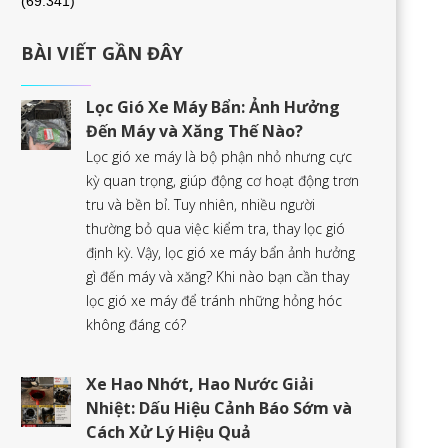
(69.341)
BÀI VIẾT GẦN ĐÂY
Lọc Gió Xe Máy Bẩn: Ảnh Hưởng
Đến Máy và Xăng Thế Nào?
Lọc gió xe máy là bộ phận nhỏ nhưng cực
kỳ quan trọng, giúp động cơ hoạt động trơn
tru và bền bỉ. Tuy nhiên, nhiều người
thường bỏ qua việc kiểm tra, thay lọc gió
định kỳ. Vậy, lọc gió xe máy bẩn ảnh hưởng
gì đến máy và xăng? Khi nào bạn cần thay
lọc gió xe máy để tránh những hỏng hóc
không đáng có?
Xe Hao Nhớt, Hao Nước Giải
Nhiệt: Dấu Hiệu Cảnh Báo Sớm và
Cách Xử Lý Hiệu Quả