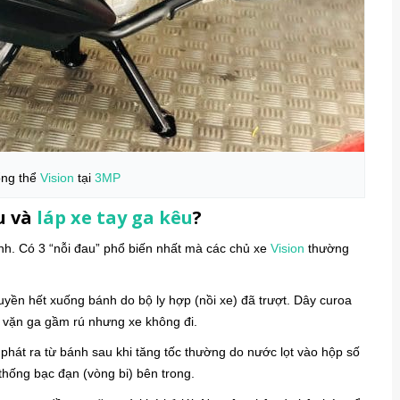
ổng thể
Vision
tại
3MP
u và
láp xe tay ga kêu
?
hình. Có 3 “nỗi đau” phổ biến nhất mà các chủ xe
Vision
thường
yền hết xuống bánh do bộ ly hợp (nồi xe) đã trượt. Dây curoa
 vặn ga gầm rú nhưng xe không đi.
phát ra từ bánh sau khi tăng tốc thường do nước lọt vào hộp số
 thống bạc đạn (vòng bi) bên trong.