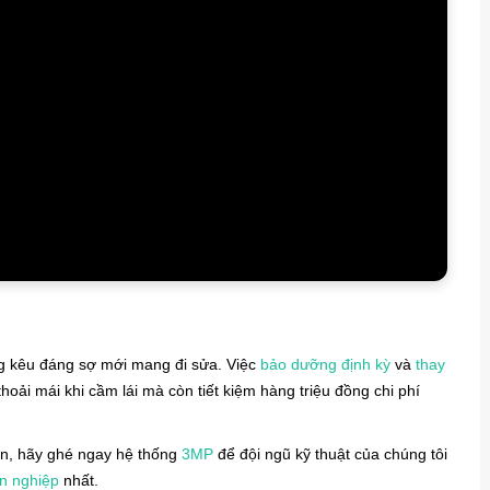
g kêu đáng sợ mới mang đi sửa. Việc
bảo dưỡng định kỳ
và
thay
oải mái khi cầm lái mà còn tiết kiệm hàng triệu đồng chi phí
ên, hãy ghé ngay hệ thống
3MP
để đội ngũ kỹ thuật của chúng tôi
n nghiệp
nhất.