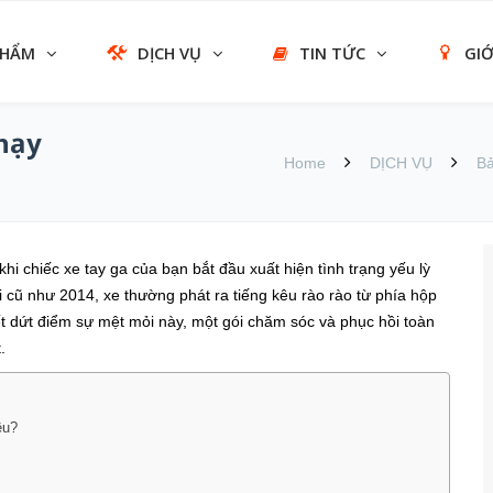
PHẨM
DỊCH VỤ
TIN TỨC
GIỚ
hạy
Home
DỊCH VỤ
Bả
khi chiếc xe tay ga của bạn bắt đầu xuất hiện tình trạng yếu lỳ
i cũ như 2014, xe thường phát ra tiếng kêu rào rào từ phía hộp
ết dứt điểm sự mệt mỏi này, một gói chăm sóc và phục hồi toàn
.
êu?