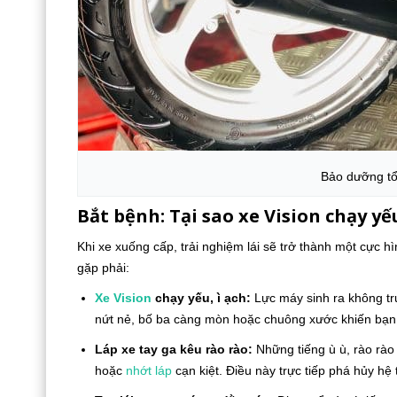
Bảo dưỡng t
Bắt bệnh: Tại sao xe Vision chạy yế
Khi xe xuống cấp, trải nghiệm lái sẽ trở thành một cực 
gặp phải:
Xe Vision
chạy yếu, ì ạch:
Lực máy sinh ra không tru
nứt nẻ, bố ba càng mòn hoặc chuông xước khiến bạn
Láp xe tay ga kêu rào rào:
Những tiếng ù ù, rào rào 
hoặc
nhớt láp
cạn kiệt. Điều này trực tiếp phá hủy hệ