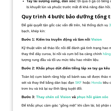
Tay lái sượng cứng, dằn xóc:
Đi qua ổ gà có tiếng
bị khuyết lún và phuộc trước mất đi khả năng đàn hồi.
Quy trình 4 bước bảo dưỡng tổng t
Để giải quyết tận gốc các vấn đề trên, hệ thống dịch vụ
bạch, khép kín:
Bước 1: Kiểm tra truyền động và làm nồi
Vision
Kỹ thuật viên sẽ tháo lốc nồi để đánh giá tình trạng hao
thay thế dây curoa, bi nồi và cụm bố ba càng chính
hãng
tượng rung đầu và tối ưu mức tiêu hao nhiên liệu.
Bước 2: Khắc phục dứt điểm tiếng láp xe tay ga kêu
Toàn bộ cụm bánh răng hộp số bánh sau sẽ được tháo rời.
sét và thay thế bằng dàn bạc đạn
SKF
hoặc
Honda
tiêu 
trơn tru và trả lại sự tĩnh lặng tuyệt đối.
Bước 3:
Thay chén cổ
Vision
và
phục hồi giảm xóc
Để khắc phục cảm giác “gồng mệt” khi cầm lái, bộ phận