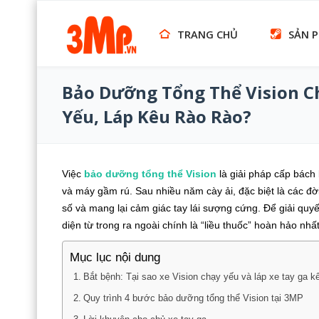
TRANG CHỦ
SẢN 
Bảo Dưỡng Tổng Thể Vision C
Yếu, Láp Kêu Rào Rào?
Việc
bảo dưỡng tổng thể
Vision
là giải pháp cấp bách 
và máy gầm rú. Sau nhiều năm cày ải, đặc biệt là các đờ
số và mang lại cảm giác tay lái sượng cứng. Để giải quy
diện từ trong ra ngoài chính là “liều thuốc” hoàn hảo nhất
Mục lục nội dung
Bắt bệnh: Tại sao xe Vision chạy yếu và láp xe tay ga k
Quy trình 4 bước bảo dưỡng tổng thể Vision tại 3MP