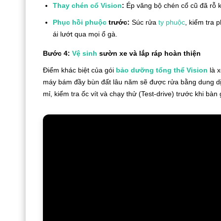
Thay chén cổ
Vision
:
Ép văng bộ chén cổ cũ đã rỗ k
Phục hồi phuộc
trước:
Súc rửa
ty phuộc
, kiểm tra 
ái lướt qua mọi ổ gà.
Bước 4:
Vệ sinh
sườn xe và lắp ráp hoàn thiện
Điểm khác biệt của gói
bảo dưỡng tổng thể Vision
là x
máy bám đầy bùn đất lâu năm sẽ được rửa bằng dung dịch
mỉ, kiểm tra ốc vít và chạy thử (Test-drive) trước khi bà