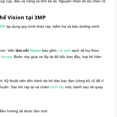
 cụp cụp, đầu xe nặng và khó bẻ lái. Nguyên nhân do bộ chén cổ
hể Vision tại 3MP
3MP
áp dụng quy trình tháo ráp, kiểm tra và bảo dưỡng minh
 mòn. Việc
làm nồi
Vision
bao gồm:
vệ sinh
sạch sẽ bụi than,
 Honda
. Bước này giúp xe lấy lại độ bốc ban đầu, loại bỏ hiện
 Kỹ thuật viên tiến hành ép bỏ dàn bạc đạn (vòng bi) cũ đã rỉ
chuẩn. Sau khi ráp lại và châm
nhớt láp
mới, bánh sau sẽ quay
 điều hướng sẽ được làm mới: