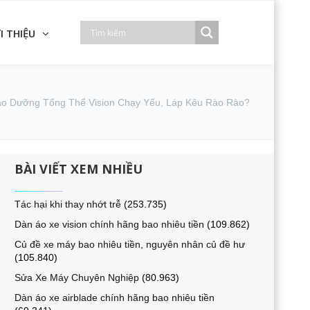
I THIỆU
o Dưỡng Tổng Thể Vision Chạy Yếu, Láp Kêu Rào Rào?
BÀI VIẾT XEM NHIỀU
Tác hại khi thay nhớt trễ
(253.735)
Dàn áo xe vision chính hãng bao nhiêu tiền
(109.862)
Củ đề xe máy bao nhiêu tiền, nguyên nhân củ đề hư
(105.840)
Sửa Xe Máy Chuyên Nghiệp
(80.963)
Dàn áo xe airblade chính hãng bao nhiêu tiền