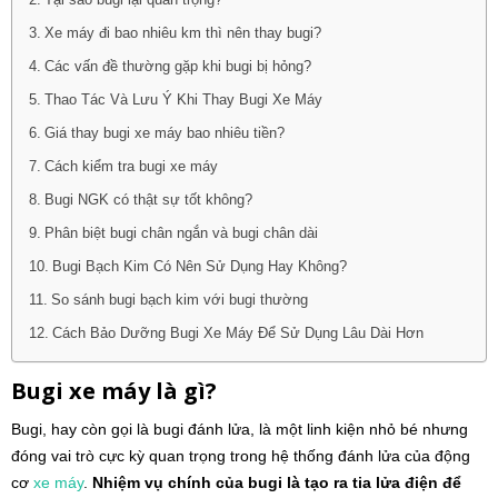
Tại sao bugi lại quan trọng?
Xe máy đi bao nhiêu km thì nên thay bugi?
Các vấn đề thường gặp khi bugi bị hỏng?
Thao Tác Và Lưu Ý Khi Thay Bugi Xe Máy
Giá thay bugi xe máy bao nhiêu tiền?
Cách kiểm tra bugi xe máy
Bugi NGK có thật sự tốt không?
Phân biệt bugi chân ngắn và bugi chân dài
Bugi Bạch Kim Có Nên Sử Dụng Hay Không?
So sánh bugi bạch kim với bugi thường
Cách Bảo Dưỡng Bugi Xe Máy Để Sử Dụng Lâu Dài Hơn
Bugi xe máy là gì?
Bugi, hay còn gọi là bugi đánh lửa, là một linh kiện nhỏ bé nhưng
đóng vai trò cực kỳ quan trọng trong hệ thống đánh lửa của động
cơ
xe máy
.
Nhiệm vụ chính của bugi là tạo ra tia lửa điện để