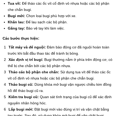
Tua vít:
Để tháo các ốc vít cố định vỏ nhựa hoặc các bộ phận
che chắn bugi.
Bugi mới:
Chọn loại bugi phù hợp với xe.
Khăn lau:
Để lau sạch các bộ phận.
Găng tay:
Bảo vệ tay khi làm việc.
Các bước thực hiện:
Tắt máy và để nguội:
Đảm bảo động cơ đã nguội hoàn toàn
trước khi bắt đầu thao tác để tránh bị bỏng.
Xác định vị trí bugi:
Bugi thường nằm ở phía trên động cơ, có
thể bị che chắn bởi các bộ phận nhựa.
Tháo các bộ phận che chắn:
Sử dụng tua vít để tháo các ốc
vít cố định vỏ nhựa hoặc các bộ phận che chắn bugi.
Tháo bugi cũ:
Dùng khóa mở bugi vặn ngược chiều kim đồng
hồ để tháo bugi cũ ra.
Kiểm tra bugi cũ:
Quan sát tình trạng của bugi cũ để xác định
nguyên nhân hỏng hóc.
Lắp bugi mới:
Đặt bugi mới vào đúng vị trí và vặn chặt bằng
tay trước. Sau đó, sử dụng khóa mở bugi để vặn chặt bugi,