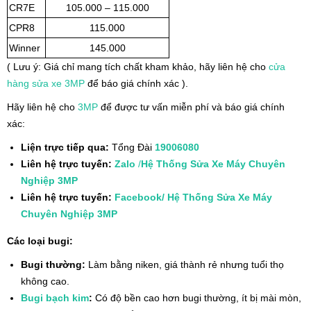
CR7E
105.000 – 115.000
CPR8
115.000
Winner
145.000
( Lưu ý: Giá chỉ mang tích chất kham khảo, hãy liên hệ cho
cửa
hàng
sửa xe
3MP
để báo giá chính xác ).
Hãy liên hệ cho
3MP
để được tư vấn miễn phí và báo giá chính
xác:
Liện trực tiếp qua:
Tổng Đài
19006080
Liên hệ trực tuyến:
Zalo
/
Hệ Thống Sửa Xe Máy Chuyên
Nghiệp 3MP
Liên hệ trực tuyến:
Facebook/ Hệ Thống Sửa Xe Máy
Chuyên Nghiệp 3MP
Các loại bugi:
Bugi thường:
Làm bằng niken, giá thành rẻ nhưng tuổi thọ
không cao.
Bugi bạch kim
:
Có độ bền cao hơn bugi thường, ít bị mài mòn,