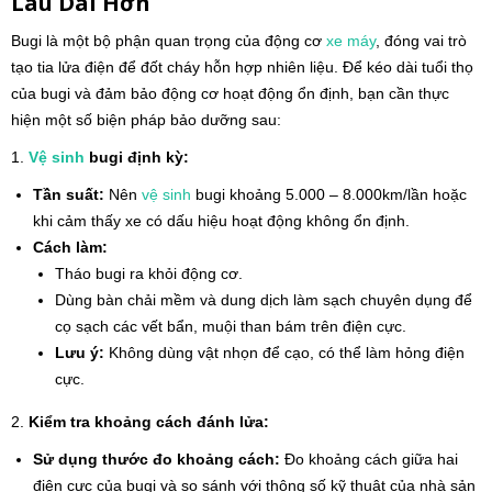
Lâu Dài Hơn
Bugi là một bộ phận quan trọng của động cơ
xe máy
, đóng vai trò
tạo tia lửa điện để đốt cháy hỗn hợp nhiên liệu. Để kéo dài tuổi thọ
của bugi và đảm bảo động cơ hoạt động ổn định, bạn cần thực
hiện một số biện pháp bảo dưỡng sau:
1.
Vệ sinh
bugi định kỳ:
Tần suất:
Nên
vệ sinh
bugi khoảng 5.000 – 8.000km/lần hoặc
khi cảm thấy xe có dấu hiệu hoạt động không ổn định.
Cách làm:
Tháo bugi ra khỏi động cơ.
Dùng bàn chải mềm và dung dịch làm sạch chuyên dụng để
cọ sạch các vết bẩn, muội than bám trên điện cực.
Lưu ý:
Không dùng vật nhọn để cạo, có thể làm hỏng điện
cực.
2.
Kiểm tra khoảng cách đánh lửa:
Sử dụng thước đo khoảng cách:
Đo khoảng cách giữa hai
điện cực của bugi và so sánh với thông số kỹ thuật của nhà sản