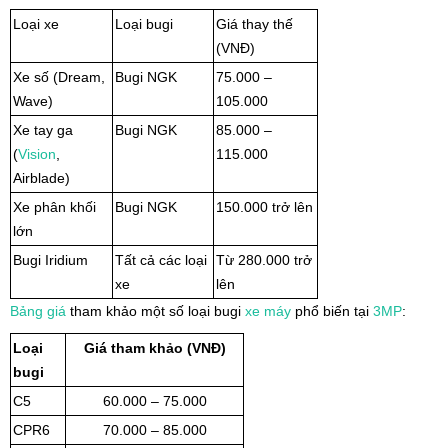
Loại xe
Loại bugi
Giá thay thế
(VNĐ)
Xe số (Dream,
Bugi NGK
75.000 –
Wave)
105.000
Xe tay ga
Bugi NGK
85.000 –
(
Vision
,
115.000
Airblade)
Xe phân khối
Bugi NGK
150.000 trở lên
lớn
Bugi Iridium
Tất cả các loại
Từ 280.000 trở
xe
lên
Bảng giá
tham khảo một số loại bugi
xe máy
phổ biến tại
3MP
:
Loại
Giá tham khảo (VNĐ)
bugi
C5
60.000 – 75.000
CPR6
70.000 – 85.000