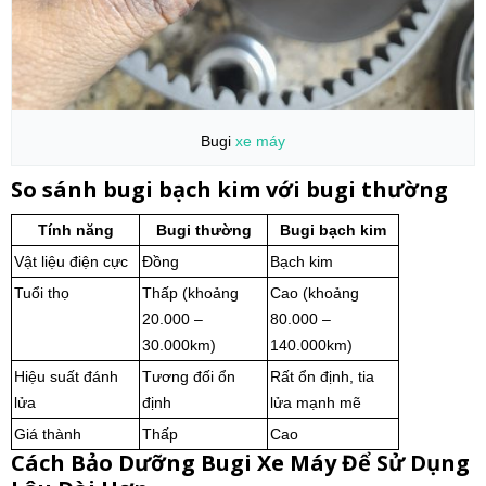
Bugi
xe máy
So sánh bugi bạch kim với bugi thường
Tính năng
Bugi thường
Bugi bạch kim
Vật liệu điện cực
Đồng
Bạch kim
Tuổi thọ
Thấp (khoảng
Cao (khoảng
20.000 –
80.000 –
30.000km)
140.000km)
Hiệu suất đánh
Tương đối ổn
Rất ổn định, tia
lửa
định
lửa mạnh mẽ
Giá thành
Thấp
Cao
Cách Bảo Dưỡng Bugi Xe Máy Để Sử Dụng