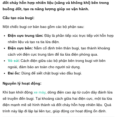
đốt cháy hỗn hợp nhiên liệu (xăng và không khí) bên trong
buồng đốt, tạo ra năng lượng giúp xe vận hành.
Cấu tạo của bugi:
Một chiếc bugi cơ bản bao gồm các bộ phận sau:
Điện cực trung tâm:
Đây là phần tiếp xúc trực tiếp với hỗn hợp
nhiên liệu và tạo ra tia lửa điện.
Điện cực bên:
Nằm cố định trên thân bugi, tạo thành khoảng
cách với điện cực trung tâm để tia lửa điện phóng qua.
Vỏ sứ
:
Cách điện giữa các bộ phận bên trong bugi với bên
ngoài, đảm bảo an toàn cho người sử dụng.
Đai ốc:
Dùng để siết chặt bugi vào đầu bugi.
Nguyên lý hoạt động:
Khi bạn khởi động
xe máy
, dòng điện cao áp từ cuộn dây đánh lửa
sẽ truyền đến bugi. Tại khoảng cách giữa hai điện cực, một tia lửa
điện mạnh mẽ sẽ hình thành và đốt cháy hỗn hợp nhiên liệu. Quá
trình này lặp đi lặp lại liên tục, giúp động cơ hoạt động ổn định.