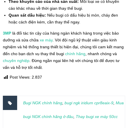
Theo khuyến cáo của nhà sản xuất:
Mỗi loại xe có khuyến
cáo khác nhau về thời gian thay thế bugi.
Quan sát dấu hiệu:
Nếu bugi có dấu hiệu bị mòn, cháy đen
hoặc cách điện kém, cần thay thế ngay.
3MP
là đối tác tin cậy của hàng ngàn khách hàng trong việc bảo
dưỡng và sửa chữa
xe máy
. Với đội ngũ kỹ thuật viên giàu kinh
nghiệm và hệ thống trang thiết bị hiện đại, chúng tôi cam kết mang
đến cho bạn dịch vụ thay thế bugi
chính hãng
, nhanh chóng và
chuyên nghiệp
. Đừng ngần ngại liên hệ với chúng tôi để được tư
vấn và hỗ trợ tốt nhất.
Post Views:
2.837
Bugi NGK chính hãng
,
bugi ngk iridium cpr8eaix-9
,
Mua
bugi NGK chính hãng ở đâu
,
Thay bugi xe máy 50cc