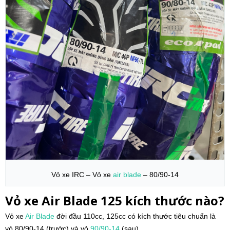
Vỏ xe IRC – Vỏ xe
air blade
– 80/90-14
Vỏ xe Air Blade 125 kích thước nào?
Vỏ xe
Air Blade
đời đầu 110cc, 125cc có kích thước tiêu chuẩn là
vỏ 80/90-14 (trước) và vỏ
90/90-14
(sau).