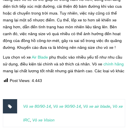
diện tích tiếp xúc mặt đường, cải thiện độ bám đường khi vào cua
hoặc di chuyển trong trời mưa. Tuy nhiên, việc này cũng có thể
mang lại một số nhược điểm. Cụ thể, lốp xe to hơn sẽ khiến xe
nặng hơn, dẫn đến tình trạng hao mòn nhiên liệu tăng lên. Bên
cạnh đó, việc nâng size vỏ quá nhiều có thể ảnh hưởng đến hoạt
động của đồng hồ công-tơ-mét, gây ra sai số trong việc đo quãng
đường. Khuyến cáo đưa ra là không nên nâng size cho vỏ xe !
Lựa chọn vỏ xe
Air Blade
phụ thuộc vào nhiều yếu tố như nhu cầu
sử dụng, điều kiện tài chính và sở thích cá nhân. Vỏ xe
chính hãng
mang lại chất lượng tốt nhất nhưng giá thành cao. Các loại vỏ khác
Post Views:
4.443
Vỏ xe 80/90-14
,
Vỏ xe 90/90-14
,
Vỏ xe air blade
,
Vỏ xe
IRC
,
Vỏ xe Vision