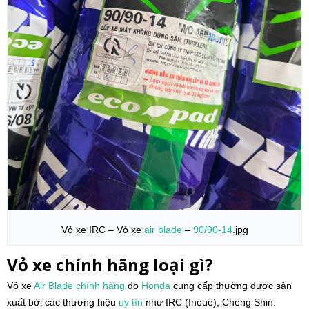
Vỏ xe IRC – Vỏ xe
air blade
–
90/90-14
.jpg
Vỏ xe chính hãng loại gì?
Vỏ xe
Air Blade
chính hãng
do
Honda
cung cấp thường được sản
xuất bởi các thương hiệu
uy tín
như IRC (Inoue), Cheng Shin.