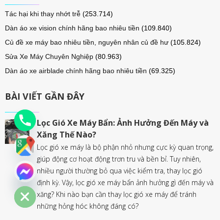
Tác hại khi thay nhớt trễ
(253.714)
Dàn áo xe vision chính hãng bao nhiêu tiền
(109.840)
Củ đề xe máy bao nhiêu tiền, nguyên nhân củ đề hư
(105.824)
Sửa Xe Máy Chuyên Nghiệp
(80.963)
Dàn áo xe airblade chính hãng bao nhiêu tiền
(69.325)
BÀI VIẾT GẦN ĐÂY
Lọc Gió Xe Máy Bẩn: Ảnh Hưởng Đến Máy và
Xăng Thế Nào?
Lọc gió xe máy là bộ phận nhỏ nhưng cực kỳ quan trọng,
giúp động cơ hoạt động trơn tru và bền bỉ. Tuy nhiên,
nhiều người thường bỏ qua việc kiểm tra, thay lọc gió
chaty
định kỳ. Vậy, lọc gió xe máy bẩn ảnh hưởng gì đến máy và
Hide
xăng? Khi nào bạn cần thay lọc gió xe máy để tránh
những hỏng hóc không đáng có?