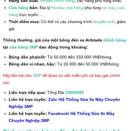
Hãng sản xuất:
Honda
chính hãng
, các hãng phụ tùng khác.
Cửa hàng
bán:
Đại lý
Honda
,
cửa hàng
phụ tùng
xe máy
,
cửa
hàng
trực tuyến…
Thời điểm mua:
Có thể có các chương trình
khuyến mãi
, giảm
giá.
Thông thường, giá của một bóng đèn xe Airblade
chính hãng
tại
cửa hàng
3MP
dao động trong khoảng:
Bóng đèn pha/cốt:
Từ 50.000 đến 150.000 VNĐ/bóng.
Bóng đèn xi nhan, hậu:
Từ 20.000 đến 50.000 VNĐ/bóng.
Hãy liên hệ cho
3MP
để được tư vấn miễn phí và báo giá chính
xác:
Liện trực tiếp qua:
Tổng Đài
19006080
Liên hệ trực tuyến:
Zalo
/
Hệ Thống Sửa Xe Máy Chuyên
Nghiệp 3MP
Liên hệ trực tuyến:
Facebook/ Hệ Thống Sửa Xe Máy
Chuyên Nghiệp 3MP