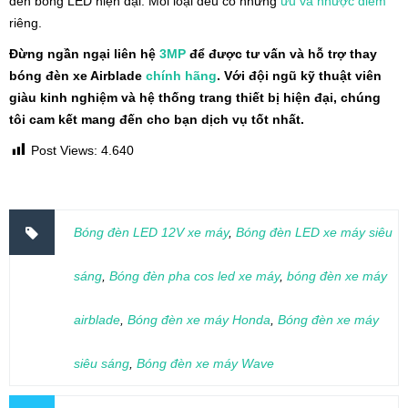
đến bóng LED hiện đại. Mỗi loại đều có những
ưu và nhược điểm
riêng.
Đừng ngần ngại liên hệ
3MP
để được tư vấn và hỗ trợ thay
bóng đèn xe Airblade
chính hãng
. Với đội ngũ kỹ thuật viên
giàu kinh nghiệm và hệ thống trang thiết bị hiện đại, chúng
tôi cam kết mang đến cho bạn dịch vụ tốt nhất.
Post Views:
4.640
Bóng đèn LED 12V xe máy
,
Bóng đèn LED xe máy siêu
sáng
,
Bóng đèn pha cos led xe máy
,
bóng đèn xe máy
airblade
,
Bóng đèn xe máy Honda
,
Bóng đèn xe máy
siêu sáng
,
Bóng đèn xe máy Wave