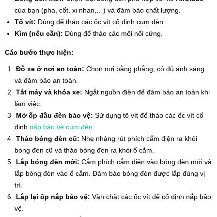
của bạn (pha, cốt, xi nhan,…) và đảm bảo chất lượng.
Tô vít:
Dùng để tháo các ốc vít cố định cụm đèn.
Kìm (nếu cần):
Dùng để tháo các mối nối cứng.
Các bước thực hiện:
Đỗ xe ở nơi an toàn:
Chọn nơi bằng phẳng, có đủ ánh sáng
và đảm bảo an toàn.
Tắt máy và khóa xe:
Ngắt nguồn điện để đảm bảo an toàn khi
làm việc.
Mở ốp đầu đèn bảo vệ:
Sử dụng tô vít để tháo các ốc vít cố
định
nắp bảo vệ cụm đèn
.
Tháo bóng đèn cũ:
Nhẹ nhàng rút phích cắm điện ra khỏi
bóng đèn cũ và tháo bóng đèn ra khỏi ổ cắm.
Lắp bóng đèn mới:
Cắm phích cắm điện vào bóng đèn mới và
lắp bóng đèn vào ổ cắm. Đảm bảo bóng đèn được lắp đúng vị
trí.
Lắp lại ốp nắp bảo vệ:
Vặn chặt các ốc vít để cố định nắp bảo
vệ.