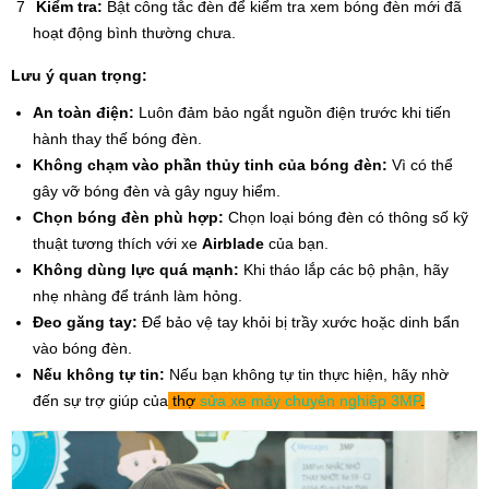
Kiểm tra:
Bật công tắc đèn để kiểm tra xem bóng đèn mới đã
hoạt động bình thường chưa.
Lưu ý quan trọng:
An toàn điện:
Luôn đảm bảo ngắt nguồn điện trước khi tiến
hành thay thế bóng đèn.
Không chạm vào phần thủy tinh của bóng đèn:
Vì có thể
gây vỡ bóng đèn và gây nguy hiểm.
Chọn bóng đèn phù hợp:
Chọn loại bóng đèn có thông số kỹ
thuật tương thích với xe
Airblade
của bạn.
Không dùng lực quá mạnh:
Khi tháo lắp các bộ phận, hãy
nhẹ nhàng để tránh làm hỏng.
Đeo găng tay:
Để bảo vệ tay khỏi bị trầy xước hoặc dinh bẩn
vào bóng đèn.
Nếu không tự tin:
Nếu bạn không tự tin thực hiện, hãy nhờ
đến sự trợ giúp của
thợ
sửa xe máy
chuyên nghiệp
3MP
.