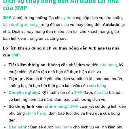
Dịch vụ thay bóng đèn
Airblade
tại nhà
của 3MP
3MP
là một trong những địa chỉ
uy tín
cung cấp dịch vụ sửa chữa,
bảo dưỡng xe máy
, trong đó có dịch vụ thay bóng đèn
Airblade
tại
nhà. Dịch vụ này mang đến nhiều tiện ích cho khách hàng, giúp
bạn tiết kiệm thời gian và công sức.
Lợi ích khi sử dụng dịch vụ thay bóng đèn Airblade tại nhà
của
3MP
Tiết kiệm thời gian:
Không cần phải đưa xe đến
cửa hàng
, kỹ
thuật viên sẽ đến tận nhà bạn để thực hiện dịch vụ.
Tiện lợi:
Bạn có thể yêu cầu dịch vụ bất cứ khi nào bạn muốn,
không bị giới hạn bởi thời gian làm việc của
cửa hàng
.
Chuyên nghiệp
:
Kỹ thuật viên của
3MP
được
đào tạo
bài bản,
có kinh nghiệm lâu năm, đảm bảo chất lượng dịch vụ.
Sử dụng linh kiện
chính hãng
:
3MP
cam kết sử dụng linh kiện
phụ tùng
chính hãng
, đảm bảo tuổi thọ và hiệu quả của bóng
đèn.
Bảo hành
:
Bạn sẽ được
bảo hành
cho dịch vụ và linh kiện phụ