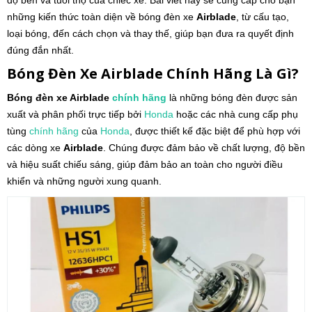
độ bền và tuổi thọ của chiếc xe. Bài viết này sẽ cung cấp cho bạn
những kiến thức toàn diện về bóng đèn xe
Airblade
, từ cấu tạo,
loại bóng, đến cách chọn và thay thế, giúp bạn đưa ra quyết định
đúng đắn nhất.
Bóng Đèn Xe
Airblade
Chính Hãng Là Gì?
Bóng đèn xe Airblade
chính hãng
là những bóng đèn được sản
xuất và phân phối trực tiếp bởi
Honda
hoặc các nhà cung cấp phụ
tùng
chính hãng
của
Honda
, được thiết kế đặc biệt để phù hợp với
các dòng xe
Airblade
. Chúng được đảm bảo về chất lượng, độ bền
và hiệu suất chiếu sáng, giúp đảm bảo an toàn cho người điều
khiển và những người xung quanh.