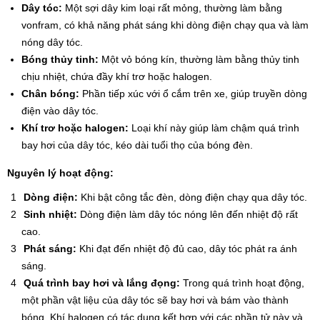
Dây tóc:
Một sợi dây kim loại rất mỏng, thường làm bằng
vonfram, có khả năng phát sáng khi dòng điện chạy qua và làm
nóng dây tóc.
Bóng thủy tinh:
Một vỏ bóng kín, thường làm bằng thủy tinh
chịu nhiệt, chứa đầy khí trơ hoặc halogen.
Chân bóng:
Phần tiếp xúc với ổ cắm trên xe, giúp truyền dòng
điện vào dây tóc.
Khí trơ hoặc halogen:
Loại khí này giúp làm chậm quá trình
bay hơi của dây tóc, kéo dài tuổi thọ của bóng đèn.
Nguyên lý hoạt động:
Dòng điện:
Khi bật công tắc đèn, dòng điện chạy qua dây tóc.
Sinh nhiệt:
Dòng điện làm dây tóc nóng lên đến nhiệt độ rất
cao.
Phát sáng:
Khi đạt đến nhiệt độ đủ cao, dây tóc phát ra ánh
sáng.
Quá trình bay hơi và lắng đọng:
Trong quá trình hoạt động,
một phần vật liệu của dây tóc sẽ bay hơi và bám vào thành
bóng. Khí halogen có tác dụng kết hợp với các phần tử này và