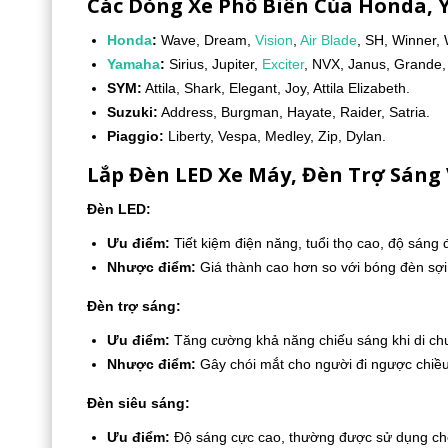
Các Dòng Xe Phổ Biến Của Honda, 
Honda
:
Wave, Dream,
Vision
,
Air Blade
, SH, Winner, 
Yamaha
:
Sirius, Jupiter,
Exciter
, NVX, Janus, Grande,
SYM:
Attila, Shark, Elegant, Joy, Attila Elizabeth.
Suzuki:
Address, Burgman, Hayate, Raider, Satria.
Piaggio:
Liberty, Vespa, Medley, Zip, Dylan.
Lắp Đèn LED Xe Máy, Đèn Trợ Sáng 
Đèn LED:
Ưu điểm:
Tiết kiệm điện năng, tuổi thọ cao, độ sáng
Nhược điểm:
Giá thành cao hơn so với bóng đèn sợi
Đèn trợ sáng:
Ưu điểm:
Tăng cường khả năng chiếu sáng khi di chuy
Nhược điểm:
Gây chói mắt cho người đi ngược chiều,
Đèn siêu sáng:
Ưu điểm:
Độ sáng cực cao, thường được sử dụng cho