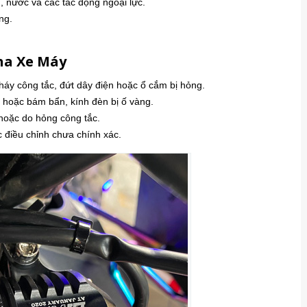
 nước và các tác động ngoại lực.
ng.
ha Xe Máy
áy công tắc, đứt dây điện hoặc ổ cắm bị hỏng.
hoặc bám bẩn, kính đèn bị ố vàng.
hoặc do hỏng công tắc.
 điều chỉnh chưa chính xác.