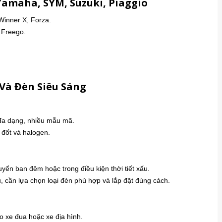
Yamaha, SYM, Suzuki, Piaggio
Winner X, Forza.
 Freego.
Và Đèn Siêu Sáng
 đa dạng, nhiều mẫu mã.
 đốt và halogen.
ển ban đêm hoặc trong điều kiện thời tiết xấu.
 cần lựa chọn loại đèn phù hợp và lắp đặt đúng cách.
 xe đua hoặc xe địa hình.