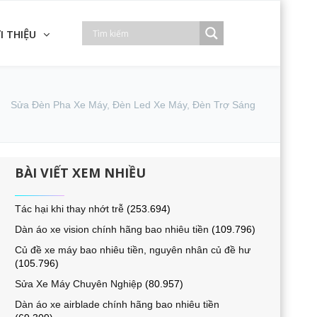
I THIỆU
Sửa Đèn Pha Xe Máy, Đèn Led Xe Máy, Đèn Trợ Sáng
BÀI VIẾT XEM NHIỀU
Tác hại khi thay nhớt trễ
(253.694)
Dàn áo xe vision chính hãng bao nhiêu tiền
(109.796)
Củ đề xe máy bao nhiêu tiền, nguyên nhân củ đề hư
(105.796)
Sửa Xe Máy Chuyên Nghiệp
(80.957)
Dàn áo xe airblade chính hãng bao nhiêu tiền