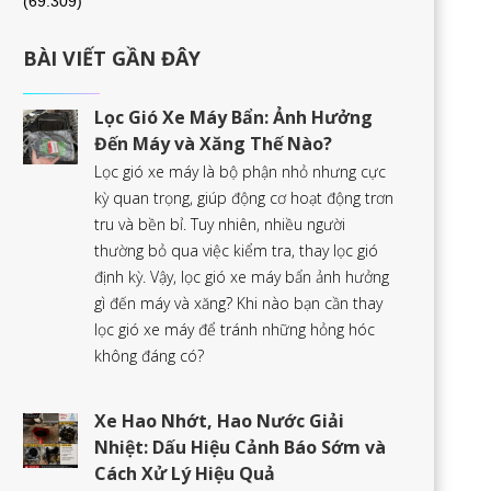
(69.309)
BÀI VIẾT GẦN ĐÂY
Lọc Gió Xe Máy Bẩn: Ảnh Hưởng
Đến Máy và Xăng Thế Nào?
Lọc gió xe máy là bộ phận nhỏ nhưng cực
kỳ quan trọng, giúp động cơ hoạt động trơn
tru và bền bỉ. Tuy nhiên, nhiều người
thường bỏ qua việc kiểm tra, thay lọc gió
định kỳ. Vậy, lọc gió xe máy bẩn ảnh hưởng
gì đến máy và xăng? Khi nào bạn cần thay
lọc gió xe máy để tránh những hỏng hóc
không đáng có?
Xe Hao Nhớt, Hao Nước Giải
Nhiệt: Dấu Hiệu Cảnh Báo Sớm và
Cách Xử Lý Hiệu Quả