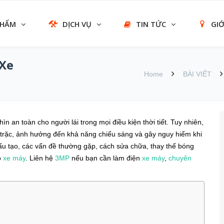
PHẨM
DỊCH VỤ
TIN TỨC
GIỚ
 Xe
Home
BÀI VIẾT
n an toàn cho người lái trong mọi điều kiện thời tiết. Tuy nhiên,
c trặc, ảnh hưởng đến khả năng chiếu sáng và gây nguy hiểm khi
ề cấu tạo, các vấn đề thường gặp, cách sửa chữa, thay thế bóng
o
xe máy
. Liên hệ
3MP
nếu bạn cần làm điện
xe máy
,
chuyên