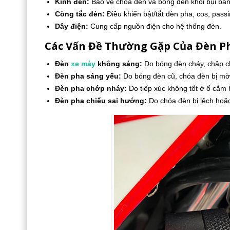
Kính đèn:
Bảo vệ chóa đèn và bóng đèn khỏi bụi bẩn,
Công tắc đèn:
Điều khiển bật/tắt đèn pha, cos, passi
Dây điện:
Cung cấp nguồn điện cho hệ thống đèn.
Các Vấn Đề Thường Gặp Của Đèn P
Đèn
xe máy
không sáng:
Do bóng đèn cháy, chập ch
Đèn pha sáng yếu:
Do bóng đèn cũ, chóa đèn bị mờ 
Đèn pha chớp nháy:
Do tiếp xúc không tốt ở ổ cắm 
Đèn pha chiếu sai hướng:
Do chóa đèn bị lệch hoặc