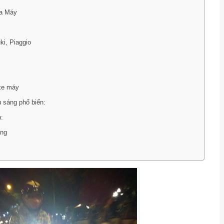
a Máy
i, Piaggio
 xe máy
u sáng phổ biến:
:
áng