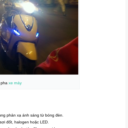
 pha
xe máy
ụng phản xạ ánh sáng từ bóng đèn.
sợi đốt, halogen hoặc LED.