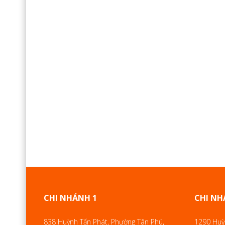
CHI NHÁNH 1
CHI NH
838 Huỳnh Tấn Phát, Phường Tân Phú,
1290 Huỳn