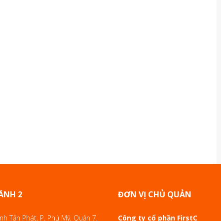
ÁNH 2
ĐƠN VỊ CHỦ QUẢN
h Tấn Phát, P. Phú Mỹ, Quận 7,
Công ty cổ phần FirstC