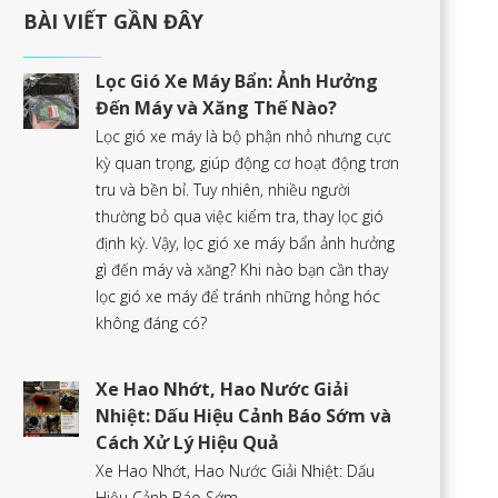
BÀI VIẾT GẦN ĐÂY
Lọc Gió Xe Máy Bẩn: Ảnh Hưởng
Đến Máy và Xăng Thế Nào?
Lọc gió xe máy là bộ phận nhỏ nhưng cực
kỳ quan trọng, giúp động cơ hoạt động trơn
tru và bền bỉ. Tuy nhiên, nhiều người
thường bỏ qua việc kiểm tra, thay lọc gió
định kỳ. Vậy, lọc gió xe máy bẩn ảnh hưởng
gì đến máy và xăng? Khi nào bạn cần thay
lọc gió xe máy để tránh những hỏng hóc
không đáng có?
Xe Hao Nhớt, Hao Nước Giải
Nhiệt: Dấu Hiệu Cảnh Báo Sớm và
Cách Xử Lý Hiệu Quả
Xe Hao Nhớt, Hao Nước Giải Nhiệt: Dấu
Hiệu Cảnh Báo Sớm