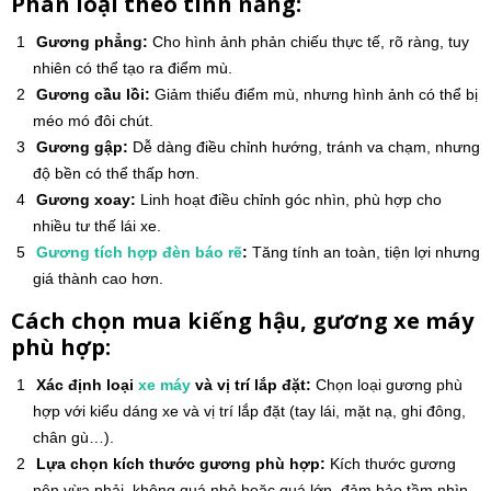
Phân loại theo tính năng:
Gương phẳng:
Cho hình ảnh phản chiếu thực tế, rõ ràng, tuy
nhiên có thể tạo ra điểm mù.
Gương cầu lồi:
Giảm thiểu điểm mù, nhưng hình ảnh có thể bị
méo mó đôi chút.
Gương gập:
Dễ dàng điều chỉnh hướng, tránh va chạm, nhưng
độ bền có thể thấp hơn.
Gương xoay:
Linh hoạt điều chỉnh góc nhìn, phù hợp cho
nhiều tư thế lái xe.
Gương tích hợp đèn báo rẽ
:
Tăng tính an toàn, tiện lợi nhưng
giá thành cao hơn.
Cách chọn mua kiếng hậu, gương xe máy
phù hợp:
Xác định loại
xe máy
và vị trí lắp đặt:
Chọn loại gương phù
hợp với kiểu dáng xe và vị trí lắp đặt (tay lái, mặt nạ, ghi đông,
chân gù…).
Lựa chọn kích thước gương phù hợp:
Kích thước gương
nên vừa phải, không quá nhỏ hoặc quá lớn, đảm bảo tầm nhìn