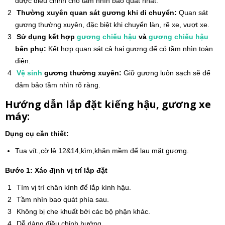
được điều chỉnh cho tầm nhìn bao quát nhất.
Thường xuyên quan sát gương khi di chuyển:
Quan sát
gương thường xuyên, đặc biệt khi chuyển làn, rẽ xe, vượt xe.
Sử dụng kết hợp
gương chiếu hậu
và
gương chiếu hậu
bên phụ:
Kết hợp quan sát cả hai gương để có tầm nhìn toàn
diện.
Vệ sinh
gương thường xuyên:
Giữ gương luôn sạch sẽ để
đảm bảo tầm nhìn rõ ràng.
Hướng dẫn lắp đặt kiếng hậu, gương xe
máy:
Dụng cụ cần thiết:
Tua vít.,cờ lê 12&14,kìm,khăn mềm để lau mặt gương.
Bước 1: Xác định vị trí lắp đặt
Tìm vị trí chân kính để lắp kính hậu.
Tầm nhìn bao quát phía sau.
Không bị che khuất bởi các bộ phận khác.
Dễ dàng điều chỉnh hướng.