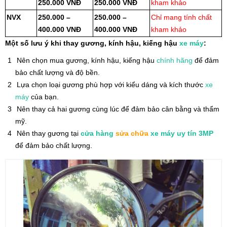
250.000 VNĐ
250.000 VNĐ
kham khảo
NVX
250.000 –
250.000 –
Chỉ mang tính chất
400.000 VNĐ
400.000 VNĐ
kham khảo
Một số lưu ý khi thay gương, kính hậu, kiếng hậu
xe máy
:
Nên chọn mua gương, kính hậu, kiếng hậu
chính hãng
để đảm
bảo chất lượng và độ bền.
Lựa chọn loại gương phù hợp với kiểu dáng và kích thước
xe
máy
của bạn.
Nên thay cả hai gương cùng lúc để đảm bảo cân bằng và thẩm
mỹ.
Nên thay gương tại
cửa hàng
sửa chữa
xe máy
uy tín
3MP
để đảm bảo chất lượng.