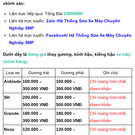
chính xác:
Liện trực tiếp qua: Tổng Đài
19006080
Liên hệ trực tuyến:
Zalo
/
Hệ Thống Sửa Xe Máy Chuyên
Nghiệp 3MP
Liên hệ trực tuyến:
Facebook/ Hệ Thống Sửa Xe Máy Chuyên
Nghiệp 3MP
Dưới đây là
bảng giá
thay gương, kính hậu, kiếng hậu
xe máy
chính hãng
:
Loại xe
Gương trái
Gương phải
Ghi chú
Airblade
100.000 –
100.000 –
Chỉ mang tính chất
300.000 VNĐ
300.000 VNĐ
kham khảo
SH
200.000 –
200.000 –
Chỉ mang tính chất
500.000 VNĐ
500.000 VNĐ
kham khảo
Grande
180.000 –
180.000 –
Chỉ mang tính chất
300.000 VNĐ
300.000 VNĐ
kham khảo
Noza
120.000 –
120.000 –
Chỉ mang tính chất