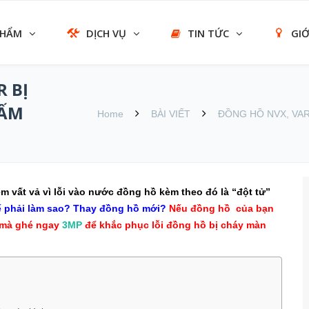
PHẨM
DỊCH VỤ
TIN TỨC
GIỚ
R BỊ
HẤM
Home
BÀI VIẾT
ĐỒNG HỒ NVX, VAR
m vất vả vì lỗi vào nước đồng hồ kèm theo đó là “đột tử”
hế phải làm sao? Thay đồng hồ mới?
Nếu đồng hồ của bạn
e mà ghé ngay
3MP
để khắc phục lỗi đồng hồ bị cháy màn