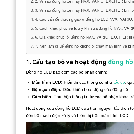
2. Vì sao đồng hồ xe máy NVX, VARIO, EXCITER bị ch
3. Vì sao đồng hồ xe máy NVX, VARIO, EXCITER bị m
4. Các vấn đề thường gặp ở đồng hồ LCD NVX, VARIO
5. Cách khắc phục và lưu ý khi sửa đồng hồ NVX, VA
6. Giá khắc phục lỗi đồng hồ NVX, VARIO, EXCITER bị 
7. Nên làm gì để đồng hồ không bị cháy màn hình và bị
1. Cấu tạo bộ và hoạt động
đồng hồ
Đồng hồ LCD bao gồm các bộ phận chính:
Màn hình LCD:
Hiển thị các thông số như
tốc độ
, qu
Bộ mạch điện:
Điều khiển hoạt động của đồng hồ.
Cảm biến:
Thu thập thông tin từ các bộ phận khác tr
Hoạt động của đồng hồ LCD dựa trên nguyên tắc điện tử.
đến bộ mạch điện xử lý và hiển thị trên màn hình LCD.