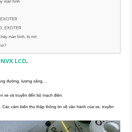
áy màn hình
ờ
, EXCITER
RIO, EXCITER
cháy màn hình, bị mờ.
 mờ?
 NVX LCD
.
ãng đường, lượng xăng,…
ên xe và truyền đến bộ mạch điện.
 Các cảm biến thu thập thông tin về vận hành của xe, truyền