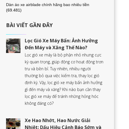
Dàn áo xe airblade chính hãng bao nhiêu tiền
(69.481)
BÀI VIẾT GẦN ĐÂY
Lọc Gió Xe Máy Bẩn: Ảnh Hưởng
Đến Máy và Xăng Thế Nào?
Lọc gió xe máy là bộ phận nhỏ nhưng cực
kỳ quan trọng, giúp động cơ hoạt động trơn
tru và bền bỉ. Tuy nhiên, nhiều người
thường bỏ qua việc kiểm tra, thay lọc gió
định kỳ. Vậy, lọc gió xe máy bẩn ảnh hưởng
gì đến máy và xăng? Khi nào bạn cần thay
lọc gió xe máy để tránh những hỏng hóc
không đáng có?
Xe Hao Nhớt, Hao Nước Giải
Nhiệt: Dấu Hiệu Cảnh Báo Sớm và