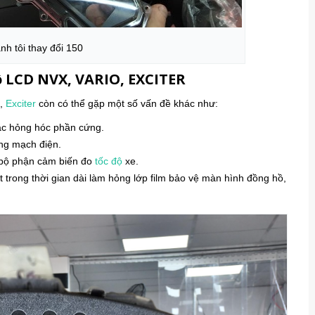
nh tôi thay đổi 150
ồ LCD NVX, VARIO, EXCITER
o,
Exciter
còn có thể gặp một số vấn đề khác như:
c hỏng hóc phần cứng.
ng mạch điện.
bộ phận cảm biến đo
tốc độ
xe.
 trong thời gian dài làm hỏng lớp film bảo vệ màn hình đồng hồ,