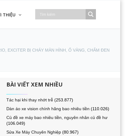
I THIỆU
IO, EXCITER BỊ CHÁY MÀN HÌNH, Ố VÀNG, CHẤM ĐEN
BÀI VIẾT XEM NHIỀU
Tác hại khi thay nhớt trễ
(253.877)
Dàn áo xe vision chính hãng bao nhiêu tiền
(110.026)
Củ đề xe máy bao nhiêu tiền, nguyên nhân củ đề hư
(106.049)
Sửa Xe Máy Chuyên Nghiệp
(80.967)