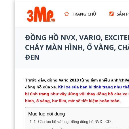
TRANG CHỦ
SẢN 
ĐỒNG HỒ NVX, VARIO, EXCITE
CHÁY MÀN HÌNH, Ố VÀNG, C
ĐEN
Trước đây, dòng Vario 2018 từng làm nhiều anh/chị/e
đồng hồ của xe.
K
hi xe của bạn bị tình trạng như t
bị tình trạng như vậy đừng vội thay đồng hồ của x
hình, ổ vàng, hư film, mờ sẽ tiết kiệm hoàn toàn.
Mục lục nội dung
1. Cấu tạo bộ và hoạt động đồng hồ NVX LCD.