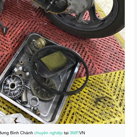
Hưng Bình Chánh
chuyên nghiệp
tại
3MP
.VN