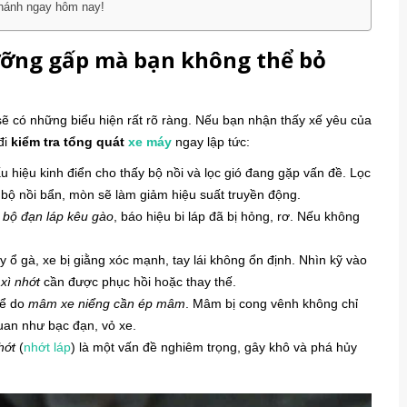
Chánh ngay hôm nay!
ưỡng gấp mà bạn không thể bỏ
sẽ có những biểu hiện rất rõ ràng. Nếu bạn nhận thấy xế yêu của
đi
kiểm tra tổng quát
xe máy
ngay lập tức:
u hiệu kinh điển cho thấy bộ nồi và lọc gió đang gặp vấn đề. Lọc
 bộ nồi bẩn, mòn sẽ làm giảm hiệu suất truyền động.
ể
bộ đạn láp kêu gào
, báo hiệu bi láp đã bị hỏng, rơ. Nếu không
y ổ gà, xe bị giằng xóc mạnh, tay lái không ổn định. Nhìn kỹ vào
xì nhớt
cần được phục hồi hoặc thay thế.
hể do
mâm xe niểng cần ép mâm
. Mâm bị cong vênh không chỉ
uan như bạc đạn, vỏ xe.
hớt
(
nhớt láp
) là một vấn đề nghiêm trọng, gây khô và phá hủy