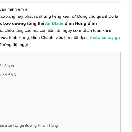
 vận hành êm ái.
hao xăng hay phát ra những tiếng kêu lạ? Đừng chủ quan! Đó là
ộc
bảo dưỡng tổng thể
Air Blade
Bình Hưng Bình
 sửa chữa tăng cao mà còn tiềm ẩn nguy cơ mất an toàn khi di
u vực Bình Hưng, Bình Chánh, việc tìm một địa chỉ
sửa xe tay ga
 đường đột ngột.
ể bỏ qua
ại 3MP.VN
n sửa xe tay ga đường Phạm Hùng