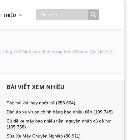
I THIỆU
Tổng Thể Air Blade Bình Hưng Bình Chánh: Chi Tiết A-Z
BÀI VIẾT XEM NHIỀU
Tác hại khi thay nhớt trễ
(253.664)
Dàn áo xe vision chính hãng bao nhiêu tiền
(109.748)
Củ đề xe máy bao nhiêu tiền, nguyên nhân củ đề hư
(105.758)
Sửa Xe Máy Chuyên Nghiệp
(80.911)