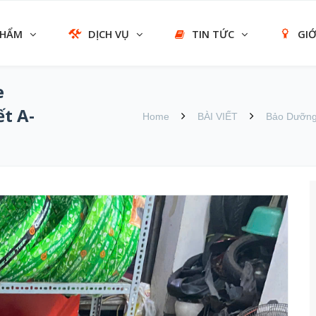
PHẨM
DỊCH VỤ
TIN TỨC
GIỚ
e
t A-
Home
BÀI VIẾT
Bảo Dưỡng 