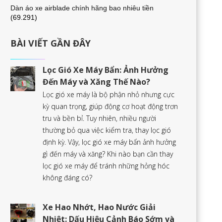
Dàn áo xe airblade chính hãng bao nhiêu tiền
(69.291)
BÀI VIẾT GẦN ĐÂY
Lọc Gió Xe Máy Bẩn: Ảnh Hưởng
Đến Máy và Xăng Thế Nào?
Lọc gió xe máy là bộ phận nhỏ nhưng cực
kỳ quan trọng, giúp động cơ hoạt động trơn
tru và bền bỉ. Tuy nhiên, nhiều người
thường bỏ qua việc kiểm tra, thay lọc gió
định kỳ. Vậy, lọc gió xe máy bẩn ảnh hưởng
gì đến máy và xăng? Khi nào bạn cần thay
lọc gió xe máy để tránh những hỏng hóc
không đáng có?
Xe Hao Nhớt, Hao Nước Giải
Nhiệt: Dấu Hiệu Cảnh Báo Sớm và