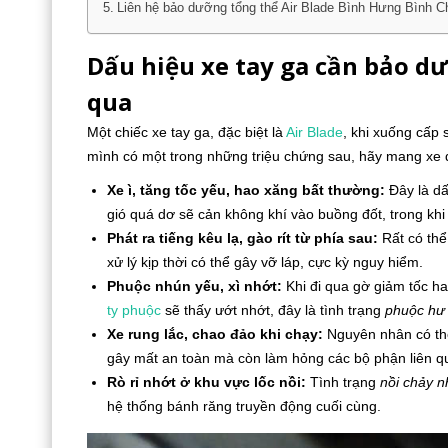
Liên hệ bảo dưỡng tổng thể Air Blade Bình Hưng Bình 
Dấu hiệu xe tay ga cần bảo d
qua
Một chiếc xe tay ga, đặc biệt là
Air Blade
, khi xuống cấp 
mình có một trong những triệu chứng sau, hãy mang xe 
Xe ì, tăng tốc yếu, hao xăng bất thường:
Đây là dấ
gió quá dơ sẽ cản không khí vào buồng đốt, trong khi
Phát ra tiếng kêu lạ, gào rít từ phía sau:
Rất có th
xử lý kịp thời có thể gây vỡ láp, cực kỳ nguy hiểm.
Phuộc nhún yếu, xì nhớt:
Khi đi qua gờ giảm tốc ha
ty phuộc
sẽ thấy ướt nhớt, đây là tình trạng
phuộc hư 
Xe rung lắc, chao đảo khi chạy:
Nguyên nhân có t
gây mất an toàn mà còn làm hỏng các bộ phận liên q
Rò rỉ nhớt ở khu vực lốc nồi:
Tình trạng
nồi chảy n
hệ thống bánh răng truyền động cuối cùng.