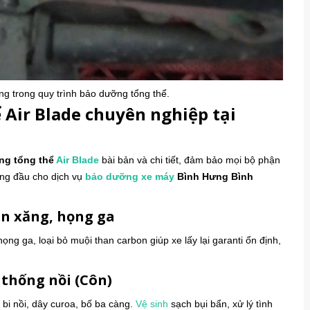
ng trong quy trình bảo dưỡng tổng thể.
 Air Blade chuyên nghiệp tại
ng tổng thể
Air Blade
bài bản và chi tiết, đảm bảo mọi bộ phận
àng đầu cho dịch vụ
bảo dưỡng xe máy
Bình Hưng Bình
un xăng, họng ga
 họng ga, loại bỏ muội than carbon giúp xe lấy lại garanti ổn định,
 thống nồi (Côn)
bi nồi, dây curoa, bố ba càng.
Vệ sinh
sạch bụi bẩn, xử lý tình