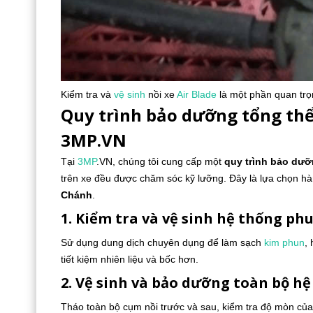
Kiểm tra và
vệ sinh
nồi xe
Air Blade
là một phần quan trọ
Quy trình bảo dưỡng tổng thể
3MP.VN
Tại
3MP
.VN, chúng tôi cung cấp một
quy trình bảo dưỡ
trên xe đều được chăm sóc kỹ lưỡng. Đây là lựa chọn h
Chánh
.
1. Kiểm tra và vệ sinh hệ thống ph
Sử dụng dung dịch chuyên dụng để làm sạch
kim phun
,
tiết kiệm nhiên liệu và bốc hơn.
2. Vệ sinh và bảo dưỡng toàn bộ hệ
Tháo toàn bộ cụm nồi trước và sau, kiểm tra độ mòn của 