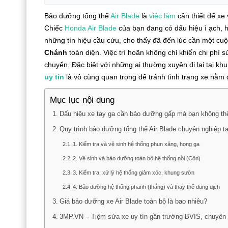
Bảo dưỡng tổng thể
Air Blade
là
việc làm
cần thiết để xe
Chiếc
Honda Air Blade
của bạn đang có dấu hiệu ì ạch, 
những tín hiệu cầu cứu, cho thấy đã đến lúc cần một cu
Chánh
toàn diện. Việc trì hoãn không chỉ khiến chi phí
chuyển. Đặc biệt với những ai thường xuyên đi lại tại kh
uy tín
là vô cùng quan trọng để tránh tình trạng xe nằm
Mục lục nội dung
Dấu hiệu xe tay ga cần bảo dưỡng gấp mà bạn không th
Quy trình bảo dưỡng tổng thể Air Blade chuyên nghiệp t
1. Kiểm tra và vệ sinh hệ thống phun xăng, họng ga
2. Vệ sinh và bảo dưỡng toàn bộ hệ thống nồi (Côn)
3. Kiểm tra, xử lý hệ thống giảm xóc, khung sườn
4. Bảo dưỡng hệ thống phanh (thắng) và thay thế dung dịch
Giá bảo dưỡng xe Air Blade toàn bộ là bao nhiêu?
3MP.VN – Tiệm sửa xe uy tín gần trường BVIS, chuyê