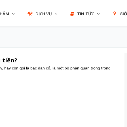
PHẨM
DỊCH VỤ
TIN TỨC
GIỚ
 tiền?
, hay còn gọi là bạc đạn cổ, là một bộ phận quan trọng trong