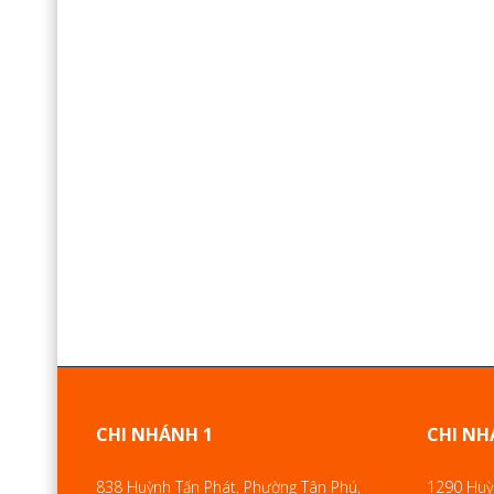
CHI NHÁNH 1
CHI NH
838 Huỳnh Tấn Phát, Phường Tân Phú,
1290 Huỳn