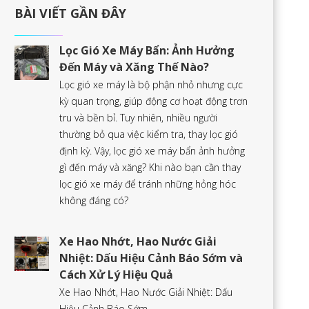
BÀI VIẾT GẦN ĐÂY
Lọc Gió Xe Máy Bẩn: Ảnh Hưởng
Đến Máy và Xăng Thế Nào?
Lọc gió xe máy là bộ phận nhỏ nhưng cực
kỳ quan trọng, giúp động cơ hoạt động trơn
tru và bền bỉ. Tuy nhiên, nhiều người
thường bỏ qua việc kiểm tra, thay lọc gió
định kỳ. Vậy, lọc gió xe máy bẩn ảnh hưởng
gì đến máy và xăng? Khi nào bạn cần thay
lọc gió xe máy để tránh những hỏng hóc
không đáng có?
Xe Hao Nhớt, Hao Nước Giải
Nhiệt: Dấu Hiệu Cảnh Báo Sớm và
Cách Xử Lý Hiệu Quả
Xe Hao Nhớt, Hao Nước Giải Nhiệt: Dấu
Hiệu Cảnh Báo Sớm