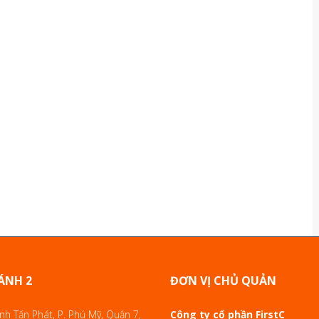
ÁNH 2
ĐƠN VỊ CHỦ QUẢN
h Tấn Phát, P. Phú Mỹ, Quận 7,
Công ty cổ phần FirstC