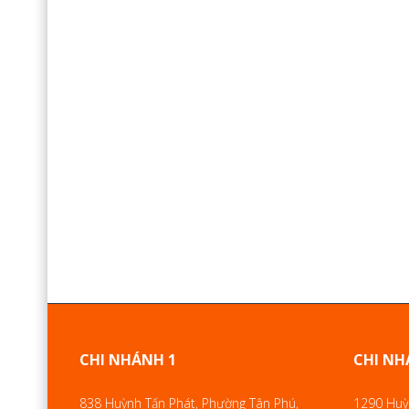
CHI NHÁNH 1
CHI NH
838 Huỳnh Tấn Phát, Phường Tân Phú,
1290 Huỳn