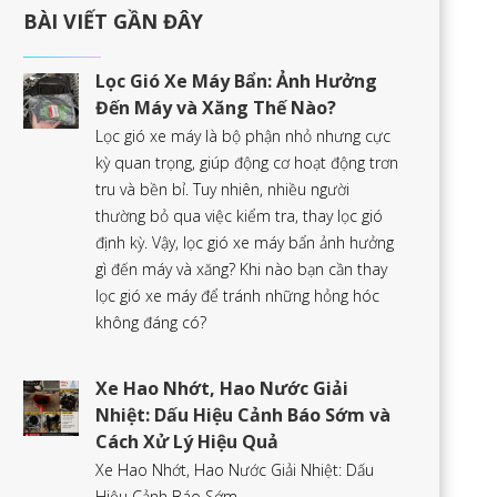
BÀI VIẾT GẦN ĐÂY
Lọc Gió Xe Máy Bẩn: Ảnh Hưởng
Đến Máy và Xăng Thế Nào?
Lọc gió xe máy là bộ phận nhỏ nhưng cực
kỳ quan trọng, giúp động cơ hoạt động trơn
tru và bền bỉ. Tuy nhiên, nhiều người
thường bỏ qua việc kiểm tra, thay lọc gió
định kỳ. Vậy, lọc gió xe máy bẩn ảnh hưởng
gì đến máy và xăng? Khi nào bạn cần thay
lọc gió xe máy để tránh những hỏng hóc
không đáng có?
Xe Hao Nhớt, Hao Nước Giải
Nhiệt: Dấu Hiệu Cảnh Báo Sớm và
Cách Xử Lý Hiệu Quả
Xe Hao Nhớt, Hao Nước Giải Nhiệt: Dấu
Hiệu Cảnh Báo Sớm