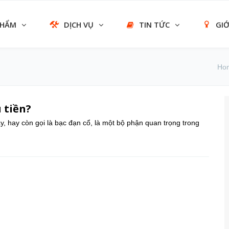
PHẨM
DỊCH VỤ
TIN TỨC
GIỚ
Ho
 tiền?
, hay còn gọi là bạc đạn cổ, là một bộ phận quan trọng trong