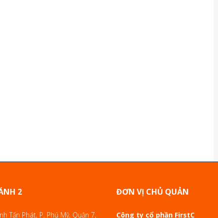
ÁNH 2
ĐƠN VỊ CHỦ QUẢN
h Tấn Phát, P. Phú Mỹ, Quận 7,
Công ty cổ phần FirstC