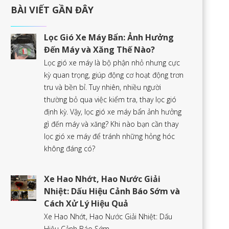
BÀI VIẾT GẦN ĐÂY
Lọc Gió Xe Máy Bẩn: Ảnh Hưởng
Đến Máy và Xăng Thế Nào?
Lọc gió xe máy là bộ phận nhỏ nhưng cực
kỳ quan trọng, giúp động cơ hoạt động trơn
tru và bền bỉ. Tuy nhiên, nhiều người
thường bỏ qua việc kiểm tra, thay lọc gió
định kỳ. Vậy, lọc gió xe máy bẩn ảnh hưởng
gì đến máy và xăng? Khi nào bạn cần thay
lọc gió xe máy để tránh những hỏng hóc
không đáng có?
Xe Hao Nhớt, Hao Nước Giải
Nhiệt: Dấu Hiệu Cảnh Báo Sớm và
Cách Xử Lý Hiệu Quả
Xe Hao Nhớt, Hao Nước Giải Nhiệt: Dấu
Hiệu Cảnh Báo Sớm