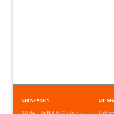
CHI NHÁNH 1
CHI NH
838 Huỳnh Tấn Phát, Phường Tân Phú,
1290 Huỳn