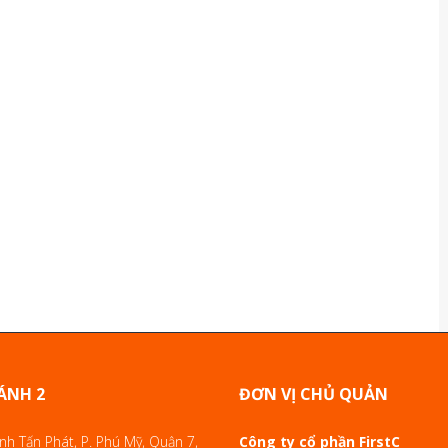
ÁNH 2
ĐƠN VỊ CHỦ QUẢN
h Tấn Phát, P. Phú Mỹ, Quận 7,
Công ty cổ phần FirstC