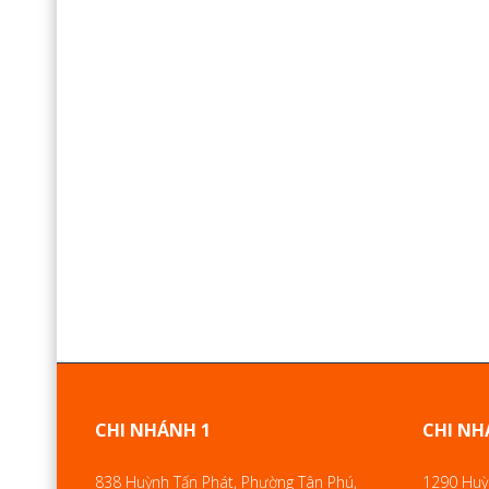
CHI NHÁNH 1
CHI NH
838 Huỳnh Tấn Phát, Phường Tân Phú,
1290 Huỳn