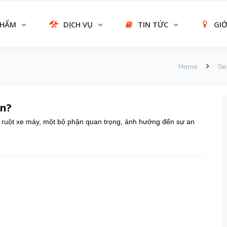
PHẨM
DỊCH VỤ
TIN TỨC
GIỚ
Home
Se
ền?
 ruột xe máy, một bộ phận quan trọng, ảnh hưởng đến sự an