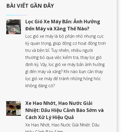
BÀI VIẾT GẦN ĐÂY
Lọc Gió Xe Máy Bẩn: Ảnh Hưởng
Đến Máy và Xăng Thế Nào?
Lọc gió xe máy là bộ phận nhỏ nhưng cực
kỳ quan trọng, giúp động cơ hoạt động trơn
tru và bền bỉ. Tuy nhiên, nhiều người
thường bỏ qua việc kiểm tra, thay lọc gió
định kỳ. Vậy, lọc gió xe máy bẩn ảnh hưởng
gì đến máy và xăng? Khi nào bạn cần thay
lọc gió xe máy để tránh những hỏng hóc
không đáng có?
Xe Hao Nhớt, Hao Nước Giải
Nhiệt: Dấu Hiệu Cảnh Báo Sớm và
Cách Xử Lý Hiệu Quả
Xe Hao Nhớt, Hao Nước Giải Nhiệt: Dấu
Hiệu Cảnh Báo Sớm