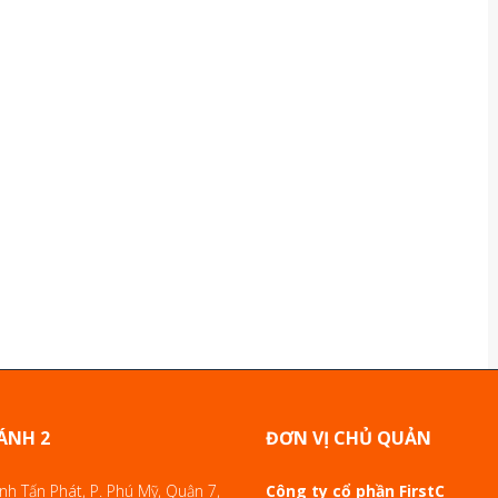
ÁNH 2
ĐƠN VỊ CHỦ QUẢN
h Tấn Phát, P. Phú Mỹ, Quận 7,
Công ty cổ phần FirstC