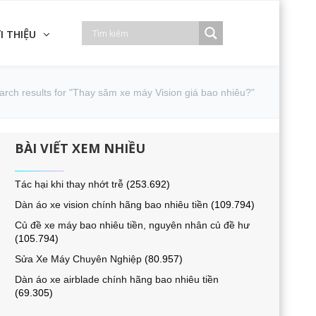
I THIỆU
arch results for "Thay săm xe máy Vision giá bao nhiêu?"
BÀI VIẾT XEM NHIỀU
Tác hại khi thay nhớt trễ
(253.692)
Dàn áo xe vision chính hãng bao nhiêu tiền
(109.794)
Củ đề xe máy bao nhiêu tiền, nguyên nhân củ đề hư
(105.794)
Sửa Xe Máy Chuyên Nghiệp
(80.957)
Dàn áo xe airblade chính hãng bao nhiêu tiền
(69.305)