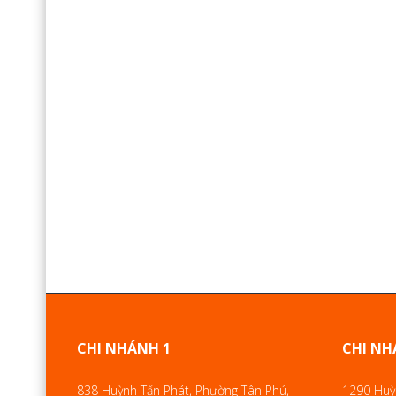
CHI NHÁNH 1
CHI NH
838 Huỳnh Tấn Phát, Phường Tân Phú,
1290 Huỳn