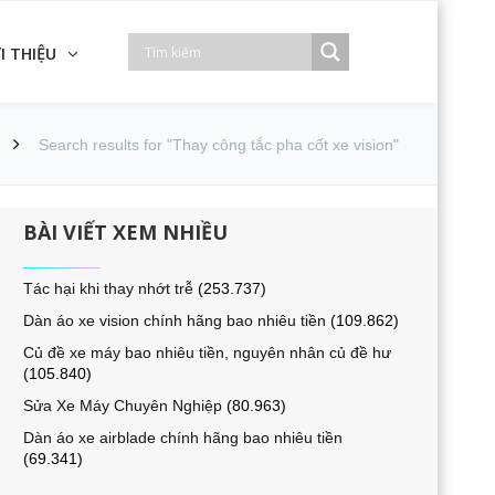
I THIỆU
Search results for "Thay công tắc pha cốt xe vision"
BÀI VIẾT XEM NHIỀU
Tác hại khi thay nhớt trễ
(253.737)
Dàn áo xe vision chính hãng bao nhiêu tiền
(109.862)
Củ đề xe máy bao nhiêu tiền, nguyên nhân củ đề hư
(105.840)
Sửa Xe Máy Chuyên Nghiệp
(80.963)
Dàn áo xe airblade chính hãng bao nhiêu tiền
(69.341)