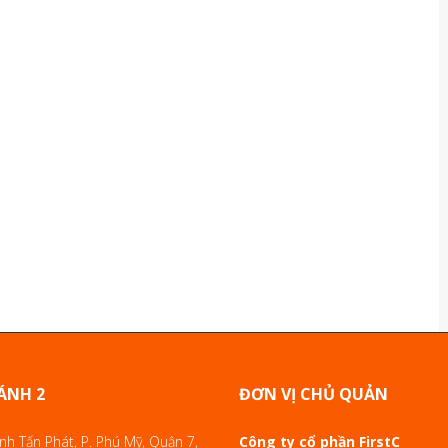
ÁNH 2
ĐƠN VỊ CHỦ QUẢN
h Tấn Phát, P. Phú Mỹ, Quận 7,
Công ty cổ phần FirstC