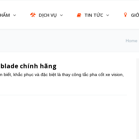
PHẨM
DỊCH VỤ
TIN TỨC
GIỚ
Home
irblade chính hãng
biết, khắc phục và đặc biệt là thay công tắc pha cốt xe vision,