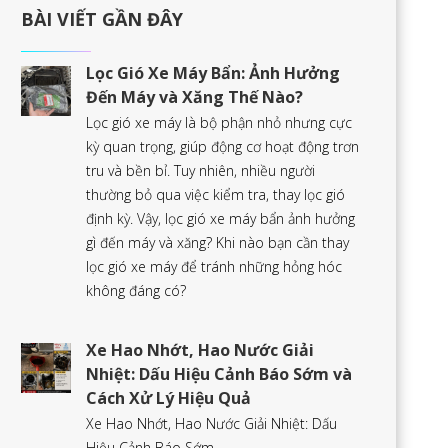
BÀI VIẾT GẦN ĐÂY
Lọc Gió Xe Máy Bẩn: Ảnh Hưởng
Đến Máy và Xăng Thế Nào?
Lọc gió xe máy là bộ phận nhỏ nhưng cực
kỳ quan trọng, giúp động cơ hoạt động trơn
tru và bền bỉ. Tuy nhiên, nhiều người
thường bỏ qua việc kiểm tra, thay lọc gió
định kỳ. Vậy, lọc gió xe máy bẩn ảnh hưởng
gì đến máy và xăng? Khi nào bạn cần thay
lọc gió xe máy để tránh những hỏng hóc
không đáng có?
Xe Hao Nhớt, Hao Nước Giải
Nhiệt: Dấu Hiệu Cảnh Báo Sớm và
Cách Xử Lý Hiệu Quả
Xe Hao Nhớt, Hao Nước Giải Nhiệt: Dấu
Hiệu Cảnh Báo Sớm