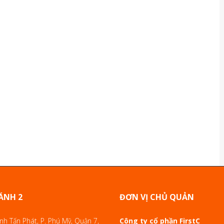
ÁNH 2
ĐƠN VỊ CHỦ QUẢN
h Tấn Phát, P. Phú Mỹ, Quận 7,
Công ty cổ phần FirstC