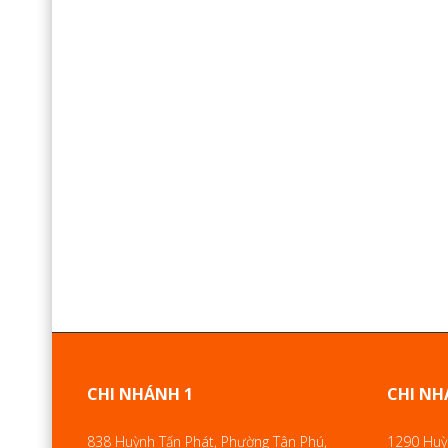
CHI NHÁNH 1
CHI NH
838 Huỳnh Tấn Phát, Phường Tân Phú,
1290 Huỳn