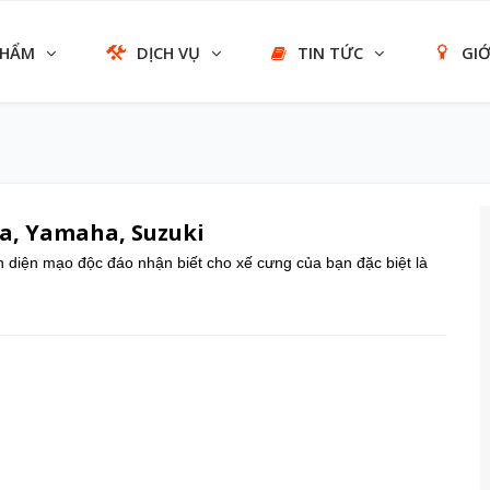
PHẨM
DỊCH VỤ
TIN TỨC
GIỚ
a, Yamaha, Suzuki
ên diện mạo độc đáo nhận biết cho xế cưng của bạn đặc biệt là