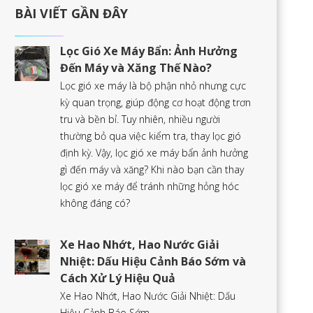
BÀI VIẾT GẦN ĐÂY
Lọc Gió Xe Máy Bẩn: Ảnh Hưởng
Đến Máy và Xăng Thế Nào?
Lọc gió xe máy là bộ phận nhỏ nhưng cực
kỳ quan trọng, giúp động cơ hoạt động trơn
tru và bền bỉ. Tuy nhiên, nhiều người
thường bỏ qua việc kiểm tra, thay lọc gió
định kỳ. Vậy, lọc gió xe máy bẩn ảnh hưởng
gì đến máy và xăng? Khi nào bạn cần thay
lọc gió xe máy để tránh những hỏng hóc
không đáng có?
Xe Hao Nhớt, Hao Nước Giải
Nhiệt: Dấu Hiệu Cảnh Báo Sớm và
Cách Xử Lý Hiệu Quả
Xe Hao Nhớt, Hao Nước Giải Nhiệt: Dấu
Hiệu Cảnh Báo Sớm