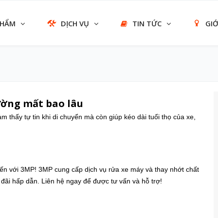
PHẨM
DỊCH VỤ
TIN TỨC
GIỚ
ường mất bao lâu
 thấy tự tin khi di chuyển mà còn giúp kéo dài tuổi thọ của xe,
đến với 3MP! 3MP cung cấp dịch vụ rửa xe máy và thay nhớt chất
 đãi hấp dẫn. Liên hệ ngay để được tư vấn và hỗ trợ!