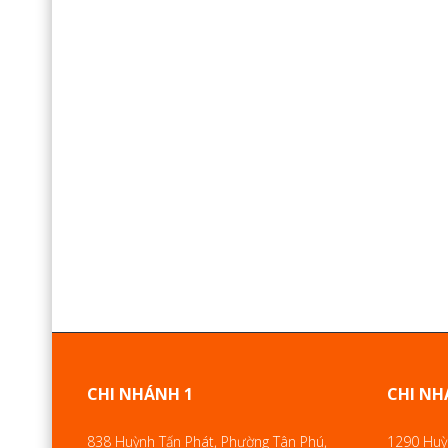
CHI NHÁNH 1
CHI NH
838 Huỳnh Tấn Phát, Phường Tân Phú,
1290 Huỳn