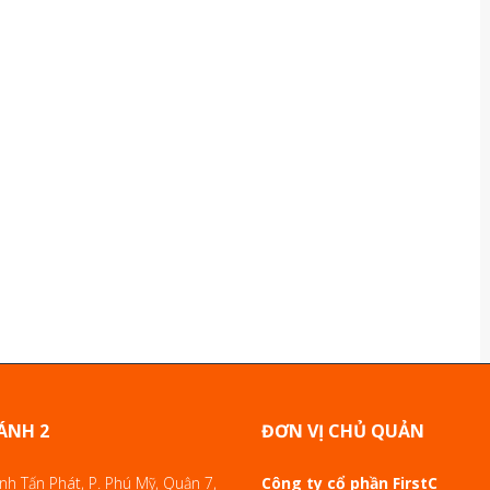
ÁNH 2
ĐƠN VỊ CHỦ QUẢN
h Tấn Phát, P. Phú Mỹ, Quận 7,
Công ty cổ phần FirstC