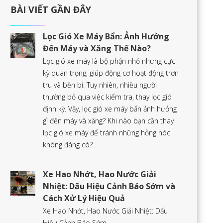
BÀI VIẾT GẦN ĐÂY
Lọc Gió Xe Máy Bẩn: Ảnh Hưởng
Đến Máy và Xăng Thế Nào?
Lọc gió xe máy là bộ phận nhỏ nhưng cực
kỳ quan trọng, giúp động cơ hoạt động trơn
tru và bền bỉ. Tuy nhiên, nhiều người
thường bỏ qua việc kiểm tra, thay lọc gió
định kỳ. Vậy, lọc gió xe máy bẩn ảnh hưởng
gì đến máy và xăng? Khi nào bạn cần thay
lọc gió xe máy để tránh những hỏng hóc
không đáng có?
Xe Hao Nhớt, Hao Nước Giải
Nhiệt: Dấu Hiệu Cảnh Báo Sớm và
Cách Xử Lý Hiệu Quả
Xe Hao Nhớt, Hao Nước Giải Nhiệt: Dấu
Hiệu Cảnh Báo Sớm