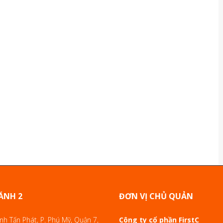
ÁNH 2
ĐƠN VỊ CHỦ QUẢN
h Tấn Phát, P. Phú Mỹ, Quận 7,
Công ty cổ phần FirstC