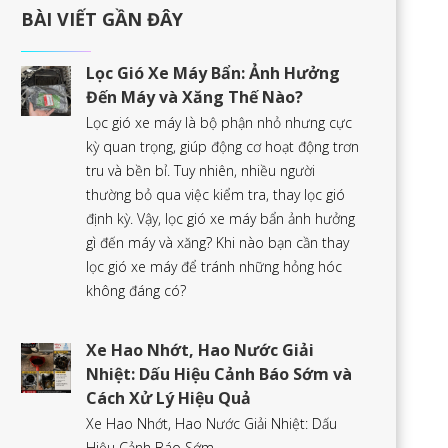
BÀI VIẾT GẦN ĐÂY
Lọc Gió Xe Máy Bẩn: Ảnh Hưởng
Đến Máy và Xăng Thế Nào?
Lọc gió xe máy là bộ phận nhỏ nhưng cực
kỳ quan trọng, giúp động cơ hoạt động trơn
tru và bền bỉ. Tuy nhiên, nhiều người
thường bỏ qua việc kiểm tra, thay lọc gió
định kỳ. Vậy, lọc gió xe máy bẩn ảnh hưởng
gì đến máy và xăng? Khi nào bạn cần thay
lọc gió xe máy để tránh những hỏng hóc
không đáng có?
Xe Hao Nhớt, Hao Nước Giải
Nhiệt: Dấu Hiệu Cảnh Báo Sớm và
Cách Xử Lý Hiệu Quả
Xe Hao Nhớt, Hao Nước Giải Nhiệt: Dấu
Hiệu Cảnh Báo Sớm