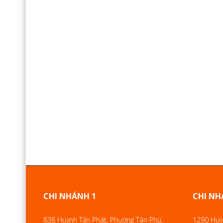
CHI NHÁNH 1
CHI NH
838 Huỳnh Tấn Phát, Phường Tân Phú,
1290 Huỳn