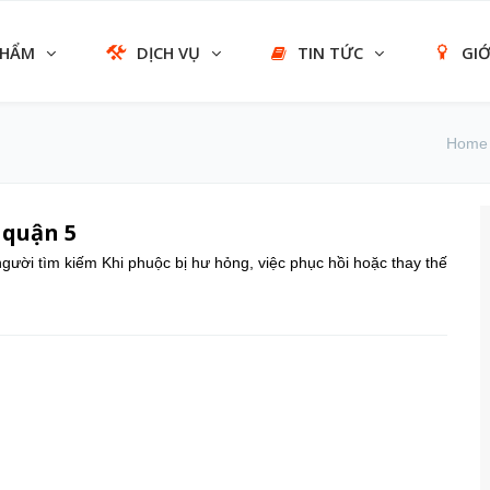
PHẨM
DỊCH VỤ
TIN TỨC
GIỚ
Home
 quận 5
gười tìm kiếm Khi phuộc bị hư hỏng, việc phục hồi hoặc thay thế