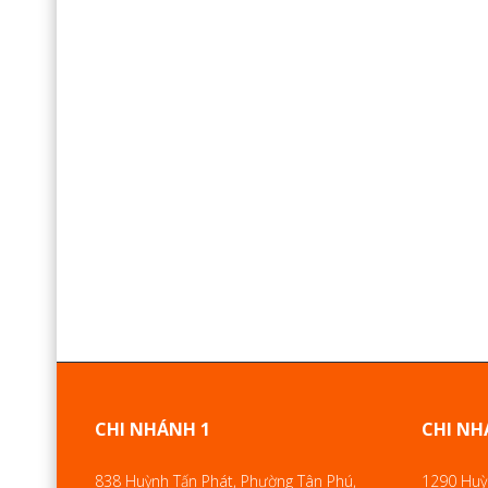
CHI NHÁNH 1
CHI NH
838 Huỳnh Tấn Phát, Phường Tân Phú,
1290 Huỳn