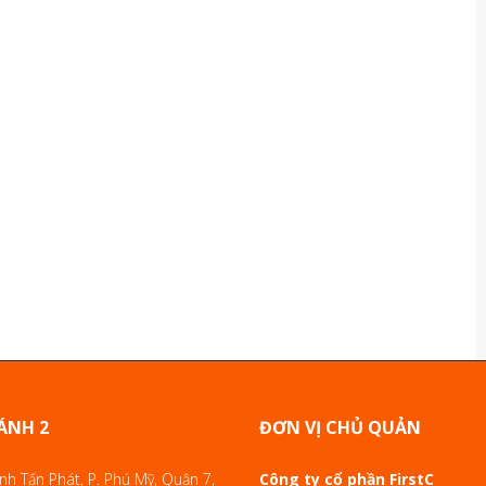
ÁNH 2
ĐƠN VỊ CHỦ QUẢN
h Tấn Phát, P. Phú Mỹ, Quận 7,
Công ty cổ phần FirstC