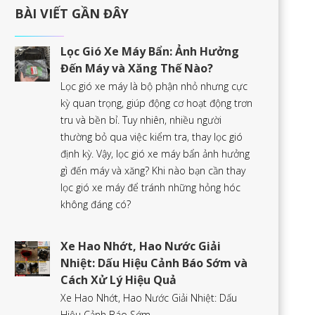
BÀI VIẾT GẦN ĐÂY
Lọc Gió Xe Máy Bẩn: Ảnh Hưởng
Đến Máy và Xăng Thế Nào?
Lọc gió xe máy là bộ phận nhỏ nhưng cực
kỳ quan trọng, giúp động cơ hoạt động trơn
tru và bền bỉ. Tuy nhiên, nhiều người
thường bỏ qua việc kiểm tra, thay lọc gió
định kỳ. Vậy, lọc gió xe máy bẩn ảnh hưởng
gì đến máy và xăng? Khi nào bạn cần thay
lọc gió xe máy để tránh những hỏng hóc
không đáng có?
Xe Hao Nhớt, Hao Nước Giải
Nhiệt: Dấu Hiệu Cảnh Báo Sớm và
Cách Xử Lý Hiệu Quả
Xe Hao Nhớt, Hao Nước Giải Nhiệt: Dấu
Hiệu Cảnh Báo Sớm