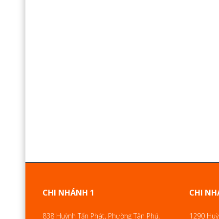
CHI NHÁNH 1
CHI NH
838 Huỳnh Tấn Phát, Phường Tân Phú,
1290 Huỳn