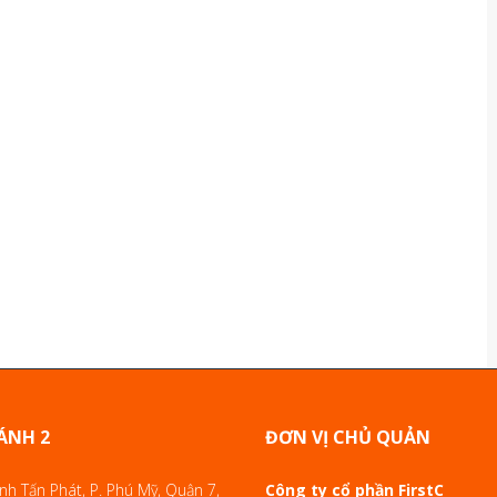
ÁNH 2
ĐƠN VỊ CHỦ QUẢN
h Tấn Phát, P. Phú Mỹ, Quận 7,
Công ty cổ phần FirstC