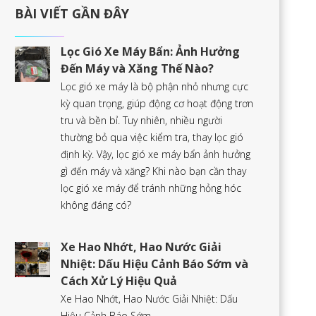
BÀI VIẾT GẦN ĐÂY
Lọc Gió Xe Máy Bẩn: Ảnh Hưởng
Đến Máy và Xăng Thế Nào?
Lọc gió xe máy là bộ phận nhỏ nhưng cực
kỳ quan trọng, giúp động cơ hoạt động trơn
tru và bền bỉ. Tuy nhiên, nhiều người
thường bỏ qua việc kiểm tra, thay lọc gió
định kỳ. Vậy, lọc gió xe máy bẩn ảnh hưởng
gì đến máy và xăng? Khi nào bạn cần thay
lọc gió xe máy để tránh những hỏng hóc
không đáng có?
Xe Hao Nhớt, Hao Nước Giải
Nhiệt: Dấu Hiệu Cảnh Báo Sớm và
Cách Xử Lý Hiệu Quả
Xe Hao Nhớt, Hao Nước Giải Nhiệt: Dấu
Hiệu Cảnh Báo Sớm