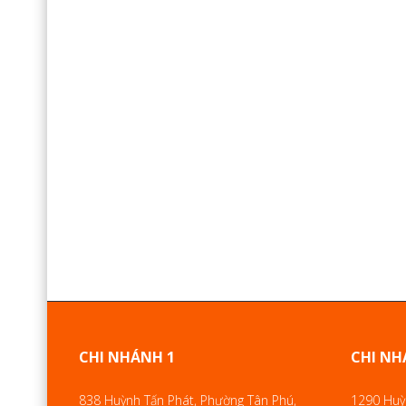
CHI NHÁNH 1
CHI NH
838 Huỳnh Tấn Phát, Phường Tân Phú,
1290 Huỳn