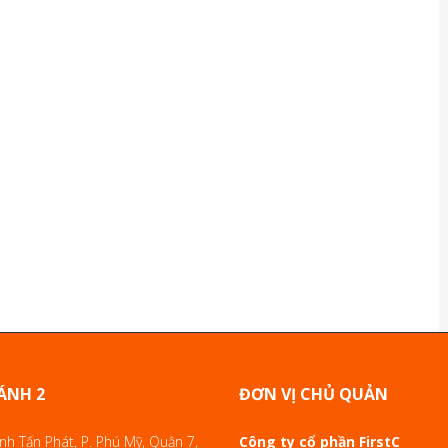
ÁNH 2
ĐƠN VỊ CHỦ QUẢN
h Tấn Phát, P. Phú Mỹ, Quận 7,
Công ty cổ phần FirstC