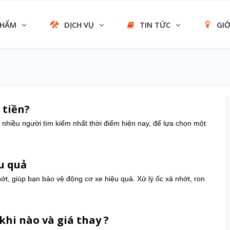
PHẨM
DỊCH VỤ
TIN TỨC
GIỚ
 tiền?
c nhiều người tìm kiếm nhất thời điểm hiện nay, để lựa chọn một
u quả
ớt, giúp bạn bảo vệ động cơ xe hiệu quả. Xử lý ốc xả nhớt, ron
khi nào và giá thay ?