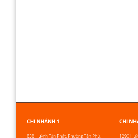
CHI NHÁNH 1
CHI NH
838 Huỳnh Tấn Phát, Phường Tân Phú,
1290 Huỳn