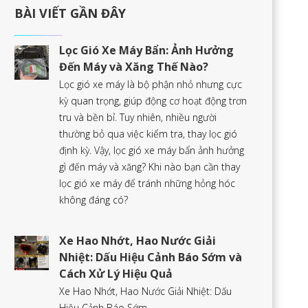
BÀI VIẾT GẦN ĐÂY
Lọc Gió Xe Máy Bẩn: Ảnh Hưởng
Đến Máy và Xăng Thế Nào?
Lọc gió xe máy là bộ phận nhỏ nhưng cực
kỳ quan trọng, giúp động cơ hoạt động trơn
tru và bền bỉ. Tuy nhiên, nhiều người
thường bỏ qua việc kiểm tra, thay lọc gió
định kỳ. Vậy, lọc gió xe máy bẩn ảnh hưởng
gì đến máy và xăng? Khi nào bạn cần thay
lọc gió xe máy để tránh những hỏng hóc
không đáng có?
Xe Hao Nhớt, Hao Nước Giải
Nhiệt: Dấu Hiệu Cảnh Báo Sớm và
Cách Xử Lý Hiệu Quả
Xe Hao Nhớt, Hao Nước Giải Nhiệt: Dấu
Hiệu Cảnh Báo Sớm