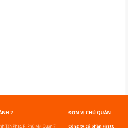
ÁNH 2
ĐƠN VỊ CHỦ QUẢN
h Tấn Phát, P. Phú Mỹ, Quận 7,
Công ty cổ phần FirstC