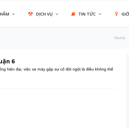
PHẨM
DỊCH VỤ
TIN TỨC
GIỚ
Home
uận 6
 hiện đại, việc xe máy gặp sự cố đột ngột là điều không thể