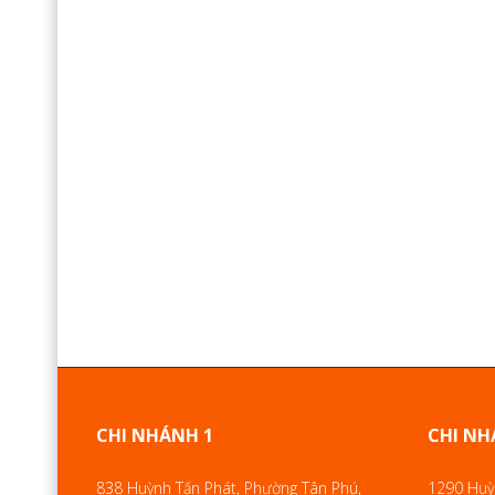
CHI NHÁNH 1
CHI NH
838 Huỳnh Tấn Phát, Phường Tân Phú,
1290 Huỳn