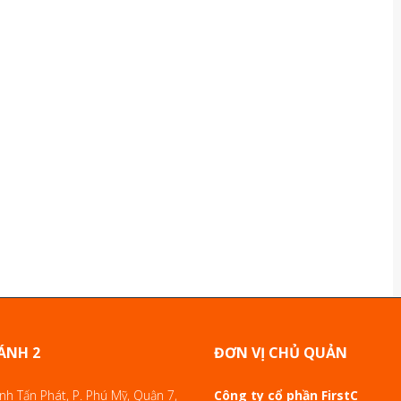
ÁNH 2
ĐƠN VỊ CHỦ QUẢN
h Tấn Phát, P. Phú Mỹ, Quận 7,
Công ty cổ phần FirstC