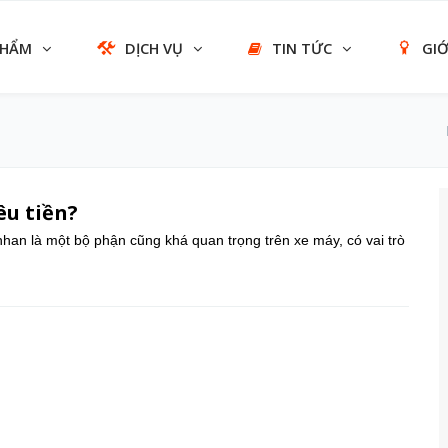
PHẨM
DỊCH VỤ
TIN TỨC
GIỚ
êu tiền?
han là một bộ phận cũng khá quan trọng trên xe máy, có vai trò