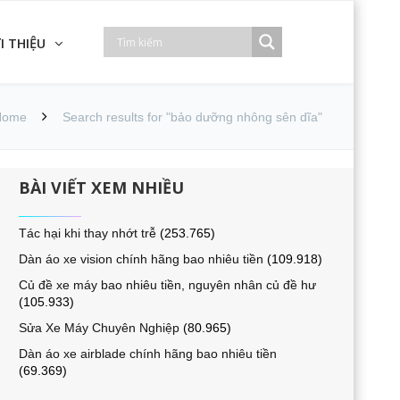
I THIỆU
Home
Search results for "bảo dưỡng nhông sên dĩa"
BÀI VIẾT XEM NHIỀU
Tác hại khi thay nhớt trễ
(253.765)
Dàn áo xe vision chính hãng bao nhiêu tiền
(109.918)
Củ đề xe máy bao nhiêu tiền, nguyên nhân củ đề hư
(105.933)
Sửa Xe Máy Chuyên Nghiệp
(80.965)
Dàn áo xe airblade chính hãng bao nhiêu tiền
(69.369)