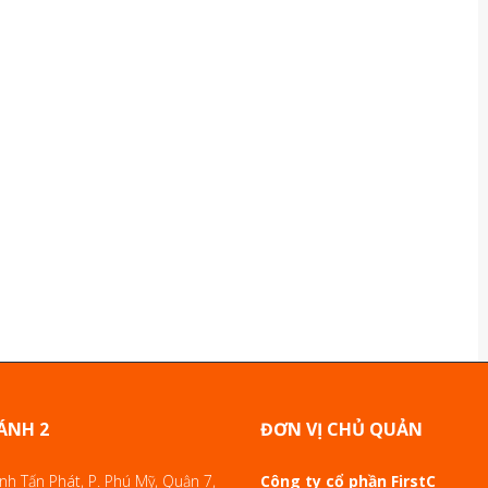
ÁNH 2
ĐƠN VỊ CHỦ QUẢN
h Tấn Phát, P. Phú Mỹ, Quận 7,
Công ty cổ phần FirstC