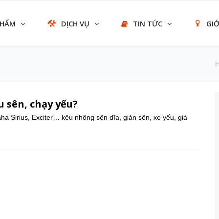
PHẨM
DỊCH VỤ
TIN TỨC
GIỚ
 sên, chạy yếu?
 Sirius, Exciter… kêu nhông sên dĩa, giản sên, xe yếu, giá