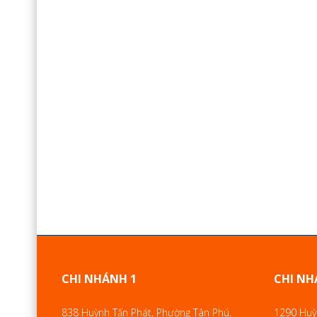
CHI NHÁNH 1
CHI NH
838 Huỳnh Tấn Phát, Phường Tân Phú,
1290 Huỳn