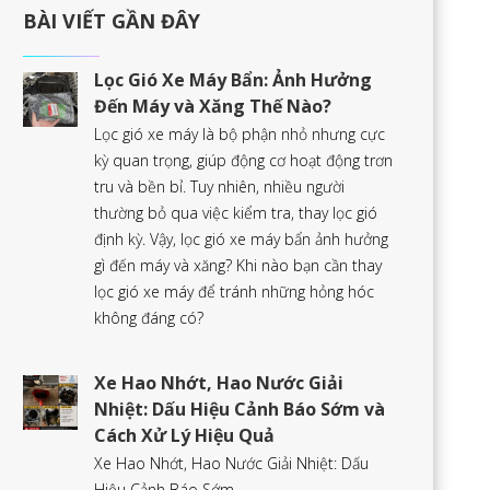
BÀI VIẾT GẦN ĐÂY
Lọc Gió Xe Máy Bẩn: Ảnh Hưởng
Đến Máy và Xăng Thế Nào?
Lọc gió xe máy là bộ phận nhỏ nhưng cực
kỳ quan trọng, giúp động cơ hoạt động trơn
tru và bền bỉ. Tuy nhiên, nhiều người
thường bỏ qua việc kiểm tra, thay lọc gió
định kỳ. Vậy, lọc gió xe máy bẩn ảnh hưởng
gì đến máy và xăng? Khi nào bạn cần thay
lọc gió xe máy để tránh những hỏng hóc
không đáng có?
Xe Hao Nhớt, Hao Nước Giải
Nhiệt: Dấu Hiệu Cảnh Báo Sớm và
Cách Xử Lý Hiệu Quả
Xe Hao Nhớt, Hao Nước Giải Nhiệt: Dấu
Hiệu Cảnh Báo Sớm