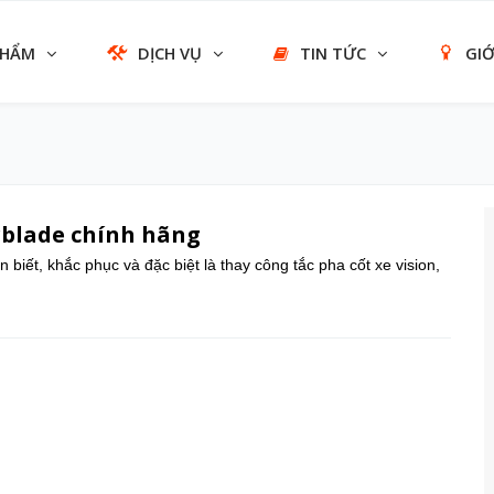
PHẨM
DỊCH VỤ
TIN TỨC
GIỚ
irblade chính hãng
biết, khắc phục và đặc biệt là thay công tắc pha cốt xe vision,