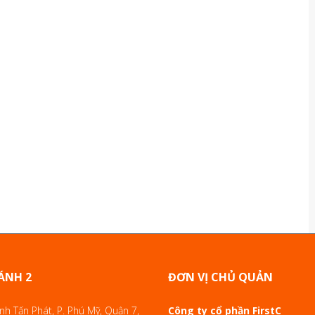
ÁNH 2
ĐƠN VỊ CHỦ QUẢN
h Tấn Phát, P. Phú Mỹ, Quận 7,
Công ty cổ phần FirstC