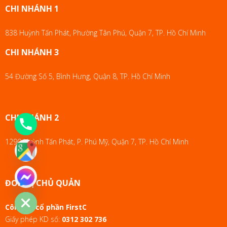
CHI NHÁNH 1
838 Huỳnh Tấn Phát, Phường Tân Phú, Quận 7, TP. Hồ Chí Minh
CHI NHÁNH 3
54 Đường Số 5, Bình Hưng, Quận 8, TP. Hồ Chí Minh
CHI NHÁNH 2
1290 Huỳnh Tấn Phát, P. Phú Mỹ, Quận 7, TP. Hồ Chí Minh
chaty
ĐƠN VỊ CHỦ QUẢN
Hide
Công ty cổ phần FirstC
Giấy phép KD số:
0312 302 736