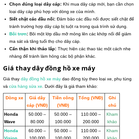
Chọn đúng loại dây cáp:
Khi mua dây cáp mới, bạn cần chọn
loại dây cáp phù hợp với dòng xe của mình.
Siết chặt các đầu nối:
Đảm bảo các đầu nối được siết chặt để
tránh trường hợp dây cáp bị tuột ra trong quá trình sử dụng.
Bôi trơn
:
Bôi một lớp dầu mỡ mỏng lên các khớp nối để giảm
ma sát và tăng tuổi thọ cho dây cáp.
Cẩn thận khi tháo lắp:
Thực hiện các thao tác một cách nhẹ
nhàng để tránh làm hỏng các bộ phận khác.
Giá thay dây đồng hồ xe máy
Giá thay
dây đồng hồ
xe máy
dao động tùy theo loại xe, phụ tùng
và
cửa hàng
sửa xe
. Dưới đây là giá tham khảo:
Dòng xe
Giá dây
Tiền công
Tổng (VNĐ)
Ghi
cáp (VNĐ)
(VNĐ)
chú
Honda
50.000 –
50.000 –
110.000 –
Kham
Wave
80.000
100.000
200.000
khảo
Honda
60.000 –
50.000 –
110.000 –
Kham
Vision
100.000
100.000
200.000
khảo