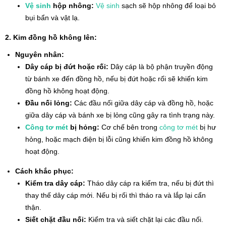
Vệ sinh
hộp nhông:
Vệ sinh
sạch sẽ hộp nhông để loại bỏ
bụi bẩn và vật lạ.
2. Kim đồng hồ không lên:
Nguyên nhân:
Dây cáp bị đứt hoặc rối:
Dây cáp là bộ phận truyền động
từ bánh xe đến đồng hồ, nếu bị đứt hoặc rối sẽ khiến kim
đồng hồ không hoạt động.
Đầu nối lỏng:
Các đầu nối giữa dây cáp và đồng hồ, hoặc
giữa dây cáp và bánh xe bị lỏng cũng gây ra tình trạng này.
Công tơ mét
bị hỏng:
Cơ chế bên trong
công tơ mét
bị hư
hỏng, hoặc mạch điện bị lỗi cũng khiến kim đồng hồ không
hoạt động.
Cách khắc phục:
Kiểm tra dây cáp:
Tháo dây cáp ra kiểm tra, nếu bị đứt thì
thay thế dây cáp mới. Nếu bị rối thì tháo ra và lắp lại cẩn
thận.
Siết chặt đầu nối:
Kiểm tra và siết chặt lại các đầu nối.