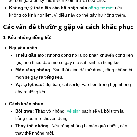
xe đến gara để kỹ thuật viên kiểm tra và sửa chữa.
Không tự ý tháo lắp các bộ phận của
công tơ mét
nếu
không có kinh nghiệm, vì điều này có thể gây hư hỏng thêm.
Các vấn đề thường gặp và cách khắc phục
1. Kêu nhông đồng hồ:
Nguyên nhân:
Thiếu dầu mỡ:
Nhông đồng hồ là bộ phận chuyển động liên
tục, nếu thiếu dầu mỡ sẽ gây ma sát, sinh ra tiếng kêu.
Mòn răng nhông:
Sau thời gian dài sử dụng, răng nhông bị
mòn sẽ gây ra tiếng kêu.
Vật lạ lọt vào:
Bụi bẩn, cát sỏi lọt vào bên trong hộp nhông
gây ra tiếng kêu.
Cách khắc phục:
Bôi trơn:
Tháo vỏ nhông,
vệ sinh
sạch sẽ và bôi trơn lại
bằng dầu mỡ chuyên dụng.
Thay thế nhông:
Nếu răng nhông bị mòn quá nhiều, cần
thay thế nhông mới.