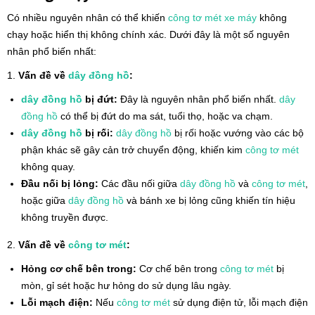
Có nhiều nguyên nhân có thể khiến
công tơ mét
xe máy
không
chạy hoặc hiển thị không chính xác. Dưới đây là một số nguyên
nhân phổ biến nhất:
1.
Vấn đề về
dây đồng hồ
:
dây đồng hồ
bị đứt:
Đây là nguyên nhân phổ biến nhất.
dây
đồng hồ
có thể bị đứt do ma sát, tuổi thọ, hoặc va chạm.
dây đồng hồ
bị rối:
dây đồng hồ
bị rối hoặc vướng vào các bộ
phận khác sẽ gây cản trở chuyển động, khiến kim
công tơ mét
không quay.
Đầu nối bị lỏng:
Các đầu nối giữa
dây đồng hồ
và
công tơ mét
,
hoặc giữa
dây đồng hồ
và bánh xe bị lỏng cũng khiến tín hiệu
không truyền được.
2.
Vấn đề về
công tơ mét
:
Hỏng cơ chế bên trong:
Cơ chế bên trong
công tơ mét
bị
mòn, gỉ sét hoặc hư hỏng do sử dụng lâu ngày.
Lỗi mạch điện:
Nếu
công tơ mét
sử dụng điện tử, lỗi mạch điện