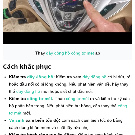
Thay
dây đồng hồ
công tơ mét
ab
Cách khắc phục
Kiểm tra
dây đồng hồ
:
Kiểm tra xem
dây đồng hồ
có bị đứt, rối
hoặc đầu nối có bị lỏng không. Nếu phát hiện vấn đề, hãy thay
thế
dây đồng hồ
mới hoặc siết chặt đầu nối.
Kiểm tra
công tơ mét
:
Tháo
công tơ mét
ra và kiểm tra kỹ các
bộ phận bên trong. Nếu phát hiện hư hỏng, cần thay thế
công
tơ mét
mới.
Vệ sinh
cảm biến tốc độ:
Làm sạch cảm biến tốc độ bằng
cách dùng khăn mềm và chất tẩy rửa nhẹ.
Kiểm tra bánh răng truyền động:
Kiểm tra xem bánh răng