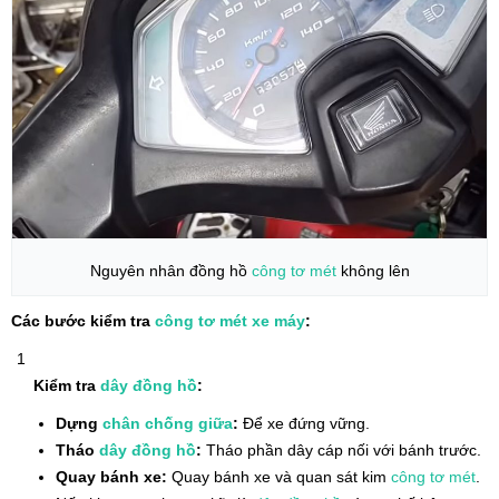
Nguyên nhân đồng hồ
công tơ mét
không lên
Các bước kiểm tra
công tơ mét
xe máy
:
Kiểm tra
dây đồng hồ
:
Dựng
chân chống giữa
:
Để xe đứng vững.
Tháo
dây đồng hồ
:
Tháo phần dây cáp nối với bánh trước.
Quay bánh xe:
Quay bánh xe và quan sát kim
công tơ mét
.