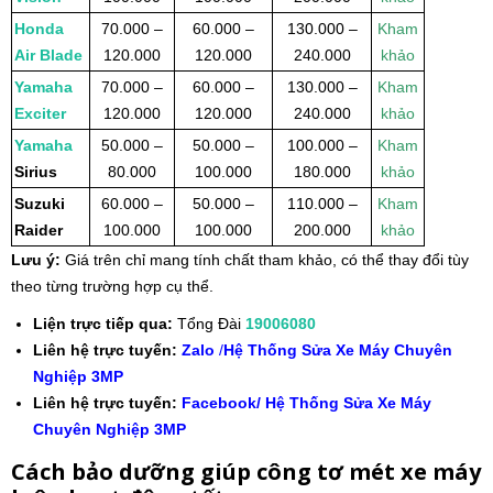
Honda
70.000 –
60.000 –
130.000 –
Kham
Air Blade
120.000
120.000
240.000
khảo
Yamaha
70.000 –
60.000 –
130.000 –
Kham
Exciter
120.000
120.000
240.000
khảo
Yamaha
50.000 –
50.000 –
100.000 –
Kham
Sirius
80.000
100.000
180.000
khảo
Suzuki
60.000 –
50.000 –
110.000 –
Kham
Raider
100.000
100.000
200.000
khảo
Lưu ý:
Giá trên chỉ mang tính chất tham khảo, có thể thay đổi tùy
theo từng trường hợp cụ thể.
Liện trực tiếp qua:
Tổng Đài
19006080
Liên hệ trực tuyến:
Zalo
/
Hệ Thống Sửa Xe Máy Chuyên
Nghiệp 3MP
Liên hệ trực tuyến:
Facebook/ Hệ Thống Sửa Xe Máy
Chuyên Nghiệp 3MP
Cách bảo dưỡng giúp công tơ mét xe máy