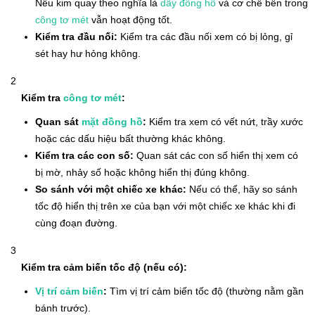
Nếu kim quay theo nghĩa là
dây đồng hồ
và cơ chế bên trong
công tơ mét
vẫn hoạt động tốt.
Kiểm tra đầu nối:
Kiểm tra các đầu nối xem có bị lỏng, gỉ
sét hay hư hỏng không.
Kiểm tra
công tơ mét
:
Quan sát
mặt đồng hồ
:
Kiểm tra xem có vết nứt, trầy xước
hoặc các dấu hiệu bất thường khác không.
Kiểm tra các con số:
Quan sát các con số hiển thị xem có
bị mờ, nhảy số hoặc không hiển thị đúng không.
So sánh với một chiếc xe khác:
Nếu có thể, hãy so sánh
tốc độ hiển thị trên xe của bạn với một chiếc xe khác khi đi
cùng đoạn đường.
Kiểm tra cảm biến tốc độ (nếu có):
Vị trí cảm biến
:
Tìm vị trí cảm biến tốc độ (thường nằm gần
bánh trước).